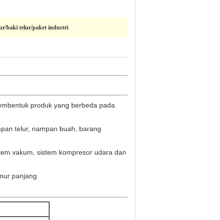
ur/baki telur/paket industri
 membentuk produk yang berbeda pada
pan telur, nampan buah, barang
istem vakum, sistem kompresor udara dan
umur panjang