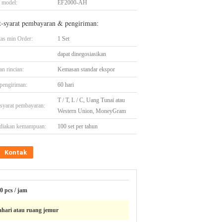
 model:
EF2000-AH
t-syarat pembayaran & pengiriman:
tas min Order:
1 Set
dapat dinegosiasikan
n rincian:
Kemasan standar ekspor
pengiriman:
60 hari
T / T, L / C, Uang Tunai atau
-syarat pembayaran:
Western Union, MoneyGram
diakan kemampuan:
100 set per tahun
Kontak
0 pcs / jam
ahari atau ruang jemur