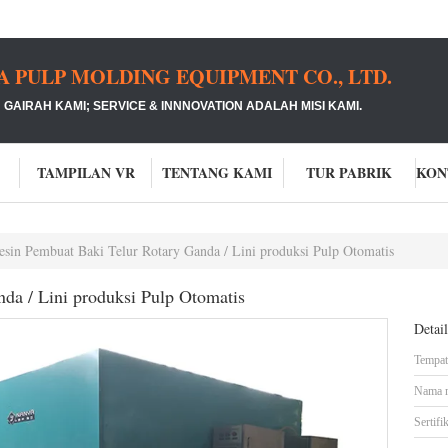
PULP MOLDING EQUIPMENT CO., LTD.
GAIRAH KAMI;
SERVICE & INNNOVATION ADALAH MISI KAMI.
TAMPILAN VR
TENTANG KAMI
TUR PABRIK
sin Pembuat Baki Telur Rotary Ganda / Lini produksi Pulp Otomatis
da / Lini produksi Pulp Otomatis
Detai
Tempat 
Nama 
Sertifik