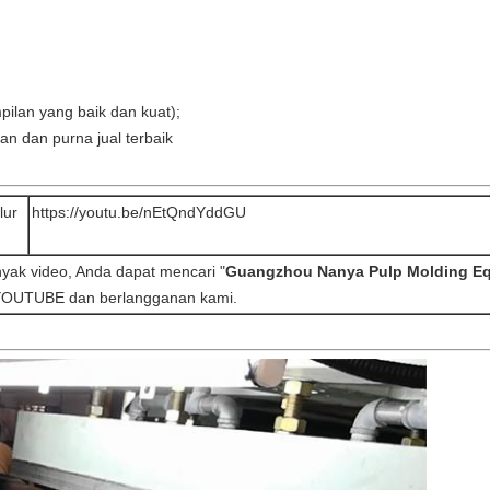
mpilan yang baik dan kuat);
an dan purna jual terbaik
lur
https://youtu.be/nEtQndYddGU
nyak video, Anda dapat mencari "
Guangzhou Nanya Pulp Molding E
 YOUTUBE dan berlangganan kami.