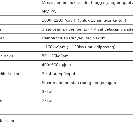
Mesin pembentuk silinder tunggal yang berganti
NANYA
1800~2200Pcs / H (untuk 12 sel telur karton)
n
8 set cetakan pembentuk + 4 set cetakan transf
lan
Pembentukan Penyedutan Vakum
k
~ 100kw/jam (~ 160kw untuk dipasang)
n baku
80~120kg/jam
400~600kg/jam
dibutuhkan
3 ~ 4 orang/kapal
Sinar matahari atau ruang pengeringan
37kw
er
22kw
 pilihan;