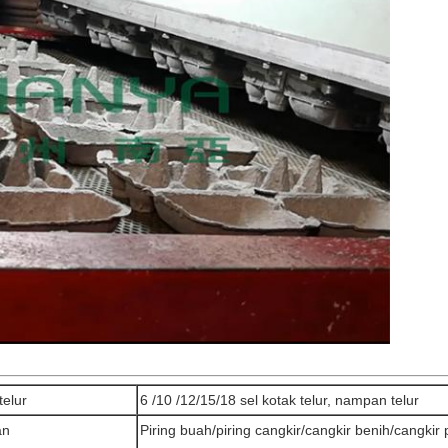
telur
6 /10 /12/15/18 sel kotak telur, nampan telur
an
Piring buah/piring cangkir/cangkir benih/cangkir