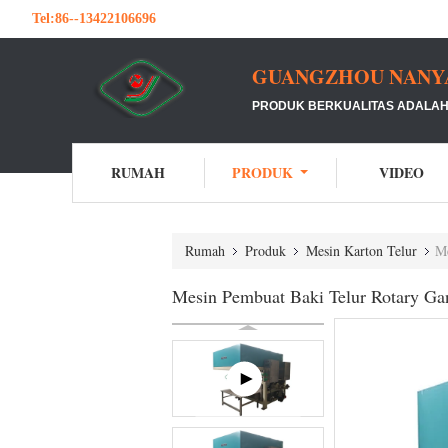
Tel:
86--13422106696
GUANGZHOU NANYA 
PRODUK BERKUALITAS ADALAH 
RUMAH
PRODUK
VIDEO
Rumah
Produk
Mesin Karton Telur
Me
Mesin Pembuat Baki Telur Rotary Gan