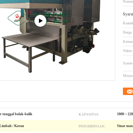
Nomor
Syara
Kuanti
Harga:
Kemasa
Waktu 
Syarat
Menye
KAPASITAS:
r tunggal bolak-balik
1800 ~ 220
PENGERINGAN:
 Limbah / Koran
Sinar mat