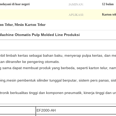
JAMINAN:
melayani di luar negeri
12 bulan
APLIKASI:
Karton tel
on Telur
Mesin Karton Telur
,
 Machine Otomatis Pulp Molded Line Produksi
mbil limbah kertas sebagai bahan baku, menyerap pulpa kertas, dan
n ditransfer ke pengering otomatis.
sama dapat membuat produk yang berbeda, seperti karton telur, nam
ping,
mesin pembentuk silinder tunggal berputar
, sistem pers panas, s
onik berkualitas tinggi dan komponen pneumatik, kinerja tinggi dan 
EF2000-AH