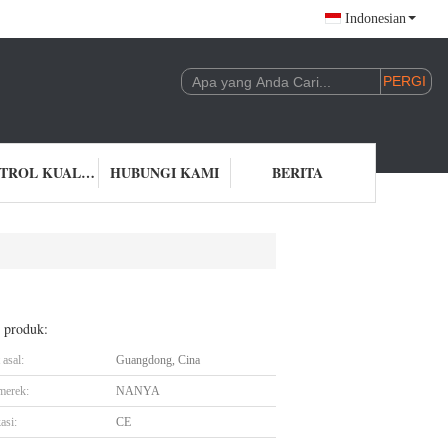
Indonesian
KONTROL KUALITAS
HUBUNGI KAMI
BERITA
l produk:
asal:
Guangdong, Cina
merek:
NANYA
asi:
CE