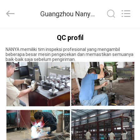
Nanya
Pulp
Molding
Guangzhou Nanya Pulp Molding Equipment Co., Ltd. Kontrol kualitas
Equipment
Co.,
Ltd..
All
Rights
RUMAH
Reserved.
QC profil
NANYA memiliki tim inspeksi profesional yang mengambil
PRODUK
beberapa besar mesin pengecekan dan memastikan semuanya
baik-baik saja sebelum pengiriman.
VIDEO
TAMPILAN
VR
TENTANG
KAMI