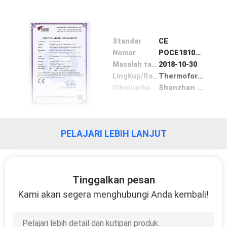
PRIVACY
POLICY
Standar
CE
Nomor
POCE18102205BC-M
Masalah tanggal
2018-10-30
Lingkup/Range
Thermoforming Machine
Dikeluarkan oleh
Shenzhen POCE Technology Co., Ltd.
PELAJARI LEBIH LANJUT
Tinggalkan pesan
Kami akan segera menghubungi Anda kembali!