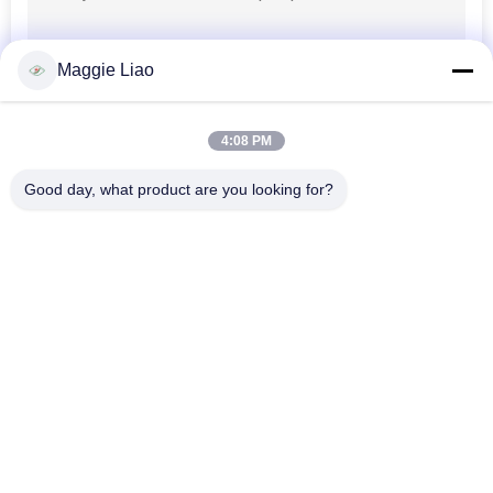
Maggie Liao
4:08 PM
Good day, what product are you looking for?
Bad Request
Semua
Peralatan 
Kertas Mesin Pulp 
Pembuatan Pulp
Molding
Mesin Pembuatan 
Telur Baki Mesin
Kemasan
Mesin Pembuat 
Mesin Karton Telur
Peralatan Makan
Mesin Kertas 