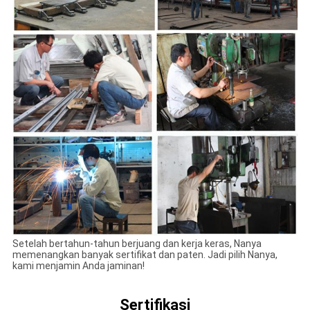
TUR
PABRIK
KONTROL
KUALITAS
HUBUNGI
KAMI
BERITA
Setelah bertahun-tahun berjuang dan kerja keras, Nanya
memenangkan banyak sertifikat dan paten. Jadi pilih Nanya,
kami menjamin Anda jaminan!
SITEMAP
Sertifikasi