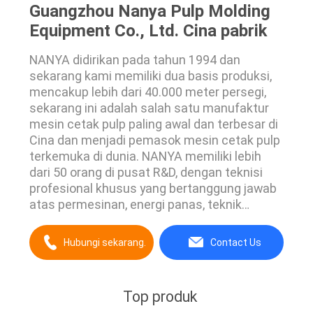
Guangzhou Nanya Pulp Molding
Equipment Co., Ltd. Cina pabrik
NANYA didirikan pada tahun 1994 dan
sekarang kami memiliki dua basis produksi,
mencakup lebih dari 40.000 meter persegi,
sekarang ini adalah salah satu manufaktur
mesin cetak pulp paling awal dan terbesar di
Cina dan menjadi pemasok mesin cetak pulp
terkemuka di dunia. NANYA memiliki lebih
dari 50 orang di pusat R&D, dengan teknisi
profesional khusus yang bertanggung jawab
atas permesinan, energi panas, teknik
elektro, pusat proses cetakan, dan teknologi
pembuatan kertas. NANYA telah menjalin
Hubungi sekarang.
Contact Us
kerjasama jangka panjang dengan
universitas ternama, Guangdong University
of Technology (GDUT) dan ...
Top produk