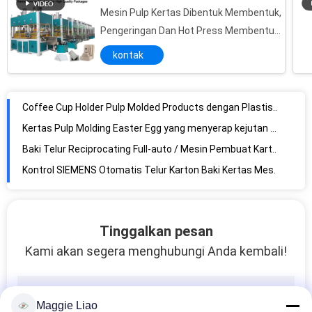
Degradable Rectangular Paper Pulp Molded Products Baki Buah dengan 20 Rongga
Mesin Pulp Kertas Dibentuk Membentuk,
Coffee Cup Holder Pulp Molded Products dengan Plastisitas / Dukungan Kustomisasi
Pengeringan Dan Hot Press Membentuk
Kertas Pulp Molding Easter Egg yang menyerap kejutan untuk Hadiah Dekorasi Paskah
150kg / jam
kontak
Baki Telur Reciprocating Full-auto / Mesin Pembuat Karton / Line Pengeringan 6-lapis 2400 pcs / jam
Kontrol SIEMENS Otomatis Telur Karton Baki Kertas Mesin 1800 Pcs / H
Line Produksi Reciprocating Box / Egg Tray dengan Kertas Daur Ulang 1400pcs / h
Menghemat energi Otomatis kertas Telur Tray / Telur Karton Mesin dengan 2000Pcs / H
Profesional Pulp Molding Egg Tray Membuat Mesin / Peralatan 1200Pcs / H
400 Pcs / H Penghematan Energi Limbah Kertas Mesin Pulp Tray / Mesin Daur Ulang Kertas Limbah
Tinggalkan pesan
Kami akan segera menghubungi Anda kembali!
Maggie Liao