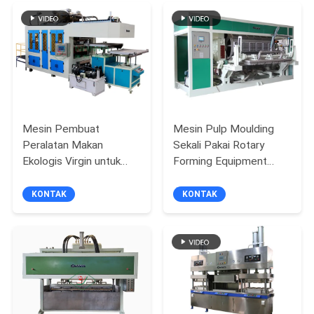
PRIVACY
POLICY
Mesin Pembuat
Mesin Pulp Moulding
Peralatan Makan
Sekali Pakai Rotary
Ekologis Virgin untuk
Forming Equipment
jalur produksi Peralatan
untuk 30 Rongga Egg
Makan Otomatis
Tray
KONTAK
KONTAK