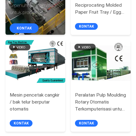
Reciprocating Molded
sepenuhnya otomatis
TUR
Paper Fruit Tray / Egg
untuk produk
Tray Line Produksi /
perlengkapan meja/
PABRIK
1000Pcs / H
Mesin pembuatan
KONTAK
KONTAK
perlengkapan meja pulp/
Mesin perlengkapan
KONTROL
meja
KUALITAS
HUBUNGI
KAMI
Mesin pencetak cangkir
Peralatan Pulp Moulding
BERITA
/ bak telur berputar
Rotary Otomatis
otomatis
Terkomputerisasi untuk
Karton Telur
SITEMAP
KONTAK
KONTAK