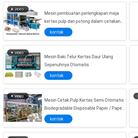
Mesin pembuatan perlengkapan meja
kertas pulp dan potong dalam cetakan
Sertifikat CE
kontak
Tunnel Type Paper Pulp Moulding Machine Pengeringan Lini produksi, 220V - 440V
Mesin Press Pulp Kertas Semi Otomatis Semi Otomatis / 1-100 Ton
Pulp Molding Hot Pressing Machine/ Mesin Hot-pressing
Mesin Baki Telur Kertas Daur Ulang
Sepenuhnya Otomatis
Mesin Pembentuk Produk Kemasan Industri Otomatis Sepenuhnya Otomatis
Baki ganda Reciprocating Egg Tray Forming Machine, Mesin Pembuatan Pulp
kontak
Auto Menghidupkan Satu Sisi Limbah Kertas Pulp Baki Mesin Pembentuk untuk Paket Indutrial
Mesin Cetakan Kertas Pulp Hot Pressing untuk Paket Industri 5 ～ 8 ton
Mesin Cetak Pulp Kertas Semi Otomatis
Mesin Pembuatan Kertas Pulp Membuat Rumah Sakit Bedpan / Muntah Cekungan / Sick Pot
Biodegradable Disposable Paper / Paper
Mesin Pembuat Ember Pembuatan Pulp Ramah Lingkungan untuk Pachaging Industri
Pulp Plate Making Machine
kontak
Masker Pulp Molded dengan Mata Khusus / coc0k di Pesta / Tidak Terikat
Moulded Pulp Kertas Produk Perawatan Medis / Tempat Tidur / Nampan Ginjal / Pot Urinoir