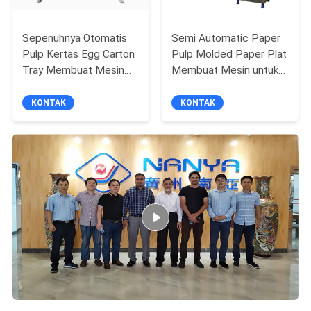
Sepenuhnya Otomatis
Semi Automatic Paper
Pulp Kertas Egg Carton
Pulp Molded Paper Plat
Tray Membuat Mesin
Membuat Mesin untuk
CE Persetujuan
Wadah Makanan 700
Pcs / Jam
KONTAK
KONTAK