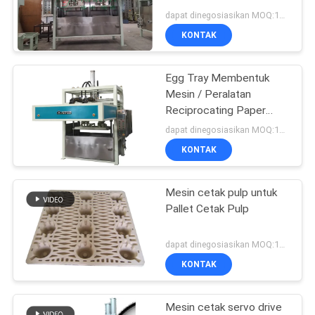
PRIVACY
dapat dinegosiasikan MOQ:1set
POLICY
KONTAK
63
Mesin Pembuat
Egg Tray Membentuk
Mesin / Peralatan
Peralatan Makan
Reciprocating Paper
Pulp Moulding
dapat dinegosiasikan MOQ:1set
KONTAK
Mesin cetak pulp untuk
51
Pallet Cetak Pulp
Mesin Karton Telur
dapat dinegosiasikan MOQ:1set
KONTAK
Mesin cetak servo drive