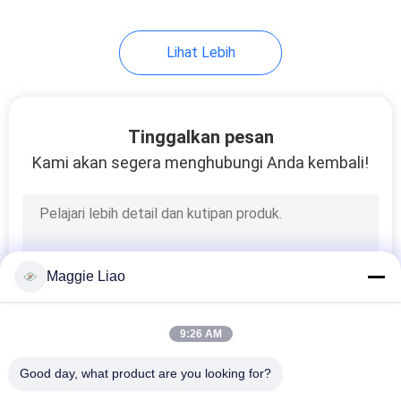
12
Lihat Lebih
Peralatan kemasan
industri kelas atas
Tinggalkan pesan
Kami akan segera menghubungi Anda kembali!
13
Peralatan Baki Pulp
Maggie Liao
Kemasan Industri
9:26 AM
Good day, what product are you looking for?