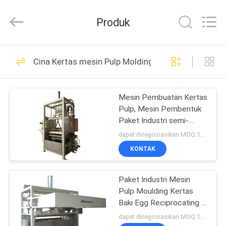
Nanya
Pulp
Molding
Produk
Equipment
Co.,
Ltd..
All
Rights
RUMAH
64
Reserved.
Cina Kertas mesin Pulp Molding
Peralatan
PRODUK
Pembuatan Pulp
Mesin Pembuatan Kertas
Pulp, Mesin Pembentuk
VIDEO
Paket Industri semi-
otomatis
dapat dinegosiasikan MOQ:1set
TAMPILAN
KONTAK
39
VR
Kertas mesin Pulp
Paket Industri Mesin
Pulp Moulding Kertas
TENTANG
Molding
Baki Egg Reciprocating /
KAMI
1 Silinder
dapat dinegosiasikan MOQ:1set