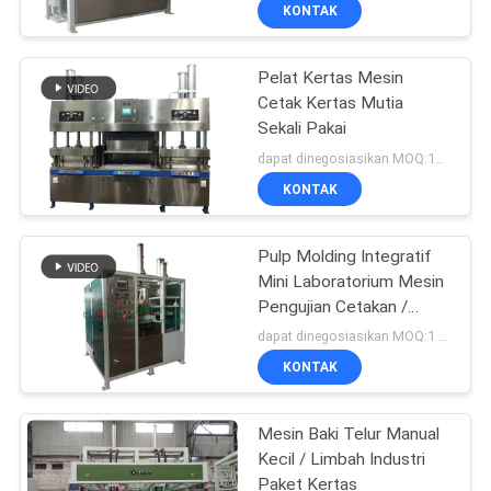
KONTAK
TUR
Pelat Kertas Mesin
PABRIK
67
Cetak Kertas Mutia
Sekali Pakai
KONTROL
Telur baki mesin
dapat dinegosiasikan MOQ:1set
KUALITAS
KONTAK
HUBUNGI
Pulp Molding Integratif
Mini Laboratorium Mesin
KAMI
Pengujian Cetakan /
16
Produk
dapat dinegosiasikan MOQ:1 UNIT
BERITA
Mesin pembuatan
KONTAK
kemasan
SITEMAP
Mesin Baki Telur Manual
Kecil / Limbah Industri
Paket Kertas