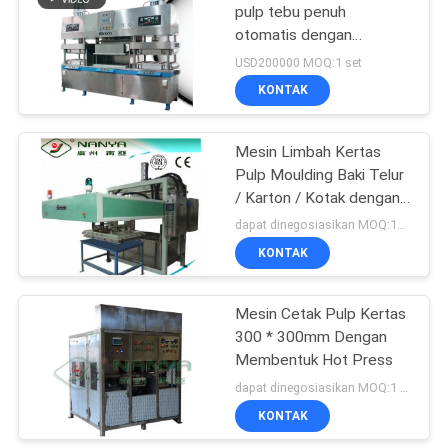
pulp tebu penuh
otomatis dengan
50
kapasitas besar 6000pcs
USD200000 MOQ:1 set
/ h
KONTAK
Mesin kemasan pulp
Mesin Limbah Kertas
Pulp Moulding Baki Telur
/ Karton / Kotak dengan
Ruang Pengeringan
dapat dinegosiasikan MOQ:1set
KONTAK
54
mesin kertas
Mesin Cetak Pulp Kertas
300 * 300mm Dengan
membuat piring
Membentuk Hot Press
dapat dinegosiasikan MOQ:1 UNIT
KONTAK