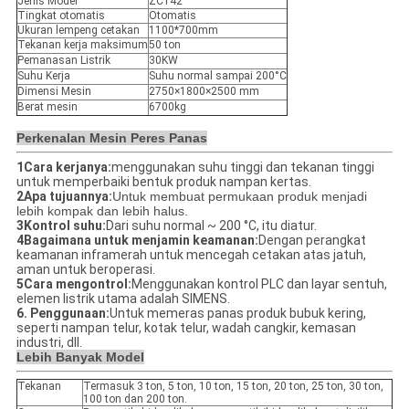
Jenis Model
ZC142
Tingkat otomatis
Otomatis
Ukuran lempeng cetakan
1100*700mm
Tekanan kerja maksimum
50 ton
Pemanasan Listrik
30KW
Suhu Kerja
Suhu normal sampai 200°C
Dimensi Mesin
2750×1800×2500 mm
Berat mesin
6700kg
Perkenalan Mesin Peres Panas
1Cara kerjanya:
menggunakan suhu tinggi dan tekanan tinggi
untuk memperbaiki bentuk produk nampan kertas.
2Apa tujuannya:
Untuk membuat permukaan produk menjadi
lebih kompak dan lebih halus.
3Kontrol suhu:
Dari suhu normal ~ 200 °C, itu diatur.
4Bagaimana untuk menjamin keamanan:
Dengan perangkat
keamanan inframerah untuk mencegah cetakan atas jatuh,
aman untuk beroperasi.
5Cara mengontrol:
Menggunakan kontrol PLC dan layar sentuh,
elemen listrik utama adalah SIMENS.
6. Penggunaan:
Untuk memeras panas produk bubuk kering,
seperti nampan telur, kotak telur, wadah cangkir, kemasan
industri, dll.
Lebih Banyak Model
Tekanan
Termasuk 3 ton, 5 ton, 10 ton, 15 ton, 20 ton, 25 ton, 30 ton,
100 ton dan 200 ton.