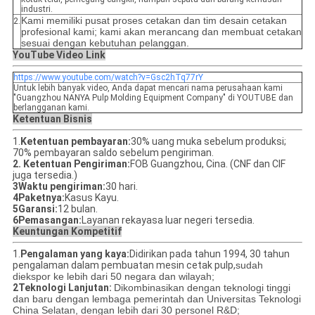
industri.
Kami memiliki pusat proses cetakan dan tim desain cetakan
2.
profesional kami; kami akan merancang dan membuat cetakan
sesuai dengan kebutuhan pelanggan.
YouTube Video Link
https://www.youtube.com/watch?v=Gsc2hTq77rY
Untuk lebih banyak video, Anda dapat mencari nama perusahaan kami
"Guangzhou NANYA Pulp Molding Equipment Company" di YOUTUBE dan
berlangganan kami.
Ketentuan Bisnis
1.
Ketentuan pembayaran:
30% uang muka sebelum produksi;
70% pembayaran saldo sebelum pengiriman.
2. Ketentuan Pengiriman:
FOB Guangzhou, Cina. (CNF dan CIF
juga tersedia.)
3Waktu pengiriman:
30 hari.
4Paketnya:
Kasus Kayu.
5Garansi:
12 bulan.
6Pemasangan:
Layanan rekayasa luar negeri tersedia.
Keuntungan Kompetitif
1.
Pengalaman yang kaya:
Didirikan pada tahun 1994, 30 tahun
pengalaman dalam pembuatan mesin cetak pulp,
sudah
diekspor ke lebih dari 50 negara dan wilayah;
2Teknologi Lanjutan:
Dikombinasikan dengan teknologi tinggi
dan baru dengan lembaga pemerintah dan Universitas Teknologi
China Selatan, dengan lebih dari 30 personel R&D;