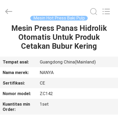
Nanya
Pulp
Molding
Equipment
Co.,
Mesin Hot Press Baki Pulp
Ltd..
All
Rights
Mesin Press Panas Hidrolik
RUMAH
Reserved.
Otomatis Untuk Produk
PRODUK
Cetakan Bubur Kering
VIDEO
Tempat asal:
Guangdong China(Mainland)
Nama merek:
NANYA
TAMPILAN
Sertifikasi:
CE
VR
Nomor model:
ZC142
TENTANG
Kuantitas min
1set
Order:
KAMI