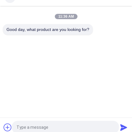
pemegang
Mesin Cetak Press Panas dengan Kontrol PLC + Layar Sentuh
11:36 AM
Pulp Molding Hot Pressing Machine/ Mesin Hot-pressing
Good day, what product are you looking for?
Bad Request
Semua
Peralatan 
Kertas Mesin Pulp 
Pembuatan Pulp
Molding
Mesin Pembuatan 
Telur Baki Mesin
Kemasan
Mesin Pembuat 
Mesin Karton Telur
Peralatan Makan
Mesin Kertas 
Mesin Kemasan Pulp
Membuat Piring
Quote request suatu