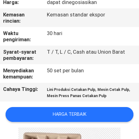
Harga:
dapat dinegosiasikan
TUR
Kemasan
Kemasan standar ekspor
rincian:
PABRIK
Waktu
30 hari
pengiriman:
KONTROL
Syarat-syarat
T / T, L / C, Cash atau Union Barat
KUALITAS
pembayaran:
Menyediakan
50 set per bulan
HUBUNGI
kemampuan:
KAMI
Cahaya Tinggi:
,
,
Lini Produksi Cetakan Pulp
Mesin Cetak Pulp
Mesin Press Panas Cetakan Pulp
BERITA
HARGA TERBAIK
SITEMAP