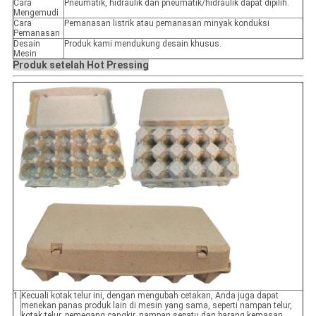
Cara
Pneumatik, hidraulik dan pneumatik/hidraulik dapat dipilih.
Mengemudi
Cara
Pemanasan listrik atau pemanasan minyak konduksi
Pemanasan
Desain
Produk kami mendukung desain khusus.
Mesin
Produk setelah Hot Pressing
1.
Kecuali kotak telur ini, dengan mengubah cetakan, Anda juga dapat
menekan panas produk lain di mesin yang sama, seperti nampan telur,
kotak telur, pemegang cangkir, nampan sepatu dan barang kemasan