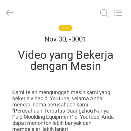
Nanya
Pulp
Molding
Equipment
Co.,
Ltd..
All
Rights
RUMAH
NEWS
Reserved.
Nov 30, -0001
PRODUK
Video yang Bekerja
dengan Mesin
VIDEO
TAMPILAN
Kami telah mengunggah mesin kami yang
VR
bekerja video di Youtube, selama Anda
mencari nama perusahaan kami
"Perusahaan Terbatas Guangzhou Nanya
TENTANG
Pulp Moulding Equipment" di Youtube, Anda
dapat menonton lebih banyak dan
KAMI
mempelajari lebih lanjut!