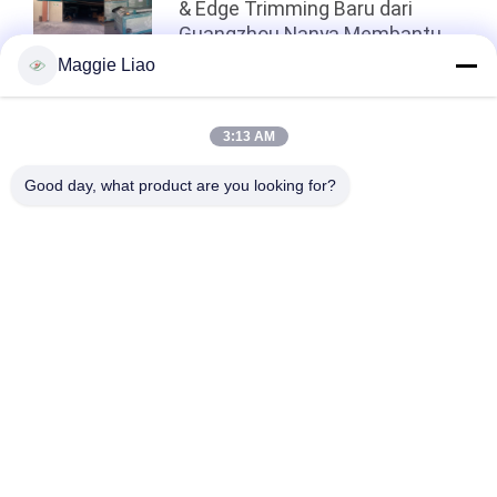
& Edge Trimming Baru dari
Guangzhou Nanya Membantu
Pelanggan Thailand
Maggie Liao
Meningkatkan Efisiensi
Produksi
Atas
3:13 AM
Good day, what product are you looking for?
Bad Request
Semua
Peralatan 
Kertas Mesin Pulp 
Pembuatan Pulp
Molding
Mesin Pembuatan 
Telur Baki Mesin
Kemasan
Mesin Pembuat 
Mesin Karton Telur
Peralatan Makan
Mesin Kertas 