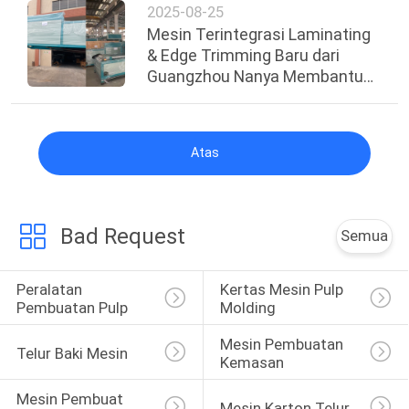
2025-08-25
Mesin Terintegrasi Laminating
& Edge Trimming Baru dari
Guangzhou Nanya Membantu
Pelanggan Thailand
Meningkatkan Efisiensi
Produksi
Atas
Bad Request
Semua
Peralatan 
Kertas Mesin Pulp 
Pembuatan Pulp
Molding
Mesin Pembuatan 
Telur Baki Mesin
Kemasan
Mesin Pembuat 
Mesin Karton Telur