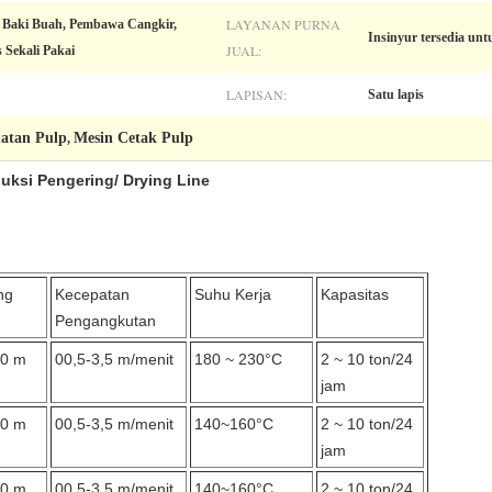
LAYANAN PURNA
r, Baki Buah, Pembawa Cangkir,
Insinyur tersedia unt
JUAL:
 Sekali Pakai
LAPISAN:
Satu lapis
atan Pulp
Mesin Cetak Pulp
,
duksi Pengering
/ Drying Line
ng
Kecepatan
Suhu Kerja
Kapasitas
Pengangkutan
50 m
00,5-3,5 m/menit
180 ~ 230°C
2 ~ 10 ton/24
jam
50 m
00,5-3,5 m/menit
140~160°C
2 ~ 10 ton/24
jam
50 m
00,5-3,5 m/menit
140~160°C
2 ~ 10 ton/24