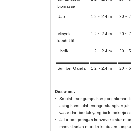
biomassa
Uap
1.2 ~ 2.4 m
20 ~ 
Minyak
1.2 ~ 2.4 m
20 ~ 
konduktif
Listrik
1.2 ~ 2.4 m
20 ~ 
Sumber Ganda
1.2 ~ 2.4 m
20 ~ 
Deskripsi:
Setelah mengumpulkan pengalaman leb
asing,kami telah mengembangkan jalur
wajar dan bentuk yang baik, bekerja se
Jalur pengeringan konveyor datar meng
masukkanlah mereka ke dalam tungku