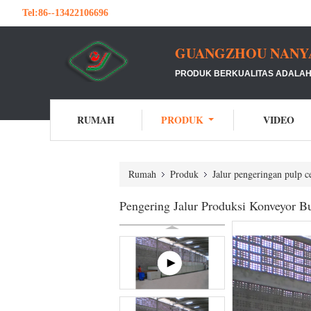
Tel:
86--13422106696
GUANGZHOU NANYA 
PRODUK BERKUALITAS ADALAH 
RUMAH
PRODUK
VIDEO
Rumah
Produk
Jalur pengeringan pulp c
Pengering Jalur Produksi Konveyor B