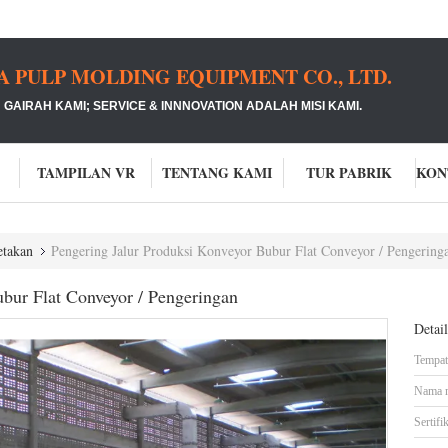
PULP MOLDING EQUIPMENT CO., LTD.
GAIRAH KAMI;
SERVICE & INNNOVATION ADALAH MISI KAMI.
TAMPILAN VR
TENTANG KAMI
TUR PABRIK
etakan
Pengering Jalur Produksi Konveyor Bubur Flat Conveyor / Pengering
ubur Flat Conveyor / Pengeringan
Detai
Tempat 
Nama 
Sertifik