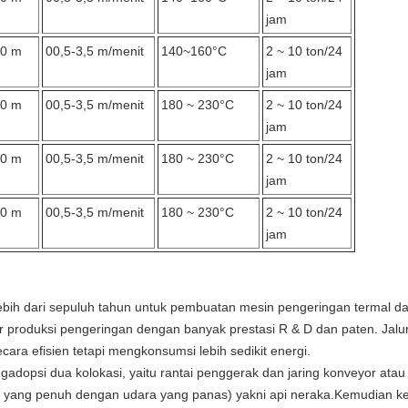
jam
70 m
00,5-3,5 m/menit
140~160°C
2 ~ 10 ton/24
jam
70 m
00,5-3,5 m/menit
180 ~ 230°C
2 ~ 10 ton/24
jam
50 m
00,5-3,5 m/menit
180 ~ 230°C
2 ~ 10 ton/24
jam
50 m
00,5-3,5 m/menit
180 ~ 230°C
2 ~ 10 ton/24
jam
ih dari sepuluh tahun untuk pembuatan mesin pengeringan termal da
 produksi pengeringan dengan banyak prestasi R & D dan paten. Jalu
cara efisien tetapi mengkonsumsi lebih sedikit energi.
adopsi dua kolokasi, yaitu rantai penggerak dan jaring konveyor atau
 yang penuh dengan udara yang panas) yakni api neraka.Kemudian 