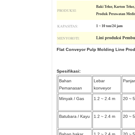
Baki Telur, Karton Telu
PRODUKSI:
Produk Perawatan Medis
KAPASITAS:
1 ~ 10 ton/24 jam
MENYOROTI:
Lini produksi Pembu
Flat Conveyor Pulp Molding Line Pro
Spesifikasi:
Bahan
Lebar
Panja
Pemanasan
konveyor
Minyak / Gas
1.2 ~ 2.4 m
20 ~ 
Batubara / Kayu
1.2 ~ 2.4 m
20 ~ 
Bahan bakar
1.2 ~ 2.4 m
20 ~ 