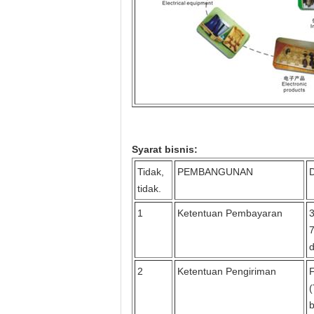
Syarat bisnis:
Tidak,
PEMBANGUNAN
D
tidak.
1
Ketentuan Pembayaran
3
7
d
2
Ketentuan Pengiriman
(
b