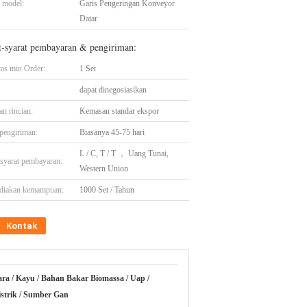
 model:
Garis Pengeringan Konveyor
Datar
t-syarat pembayaran & pengiriman:
tas min Order:
1 Set
dapat dinegosiasikan
n rincian:
Kemasan standar ekspor
pengiriman:
Biasanya 45-75 hari
L / C, T / T ， Uang Tunai,
-syarat pembayaran:
Western Union
diakan kemampuan:
1000 Set / Tahun
Kontak
ara / Kayu / Bahan Bakar Biomassa / Uap /
strik / Sumber Gan