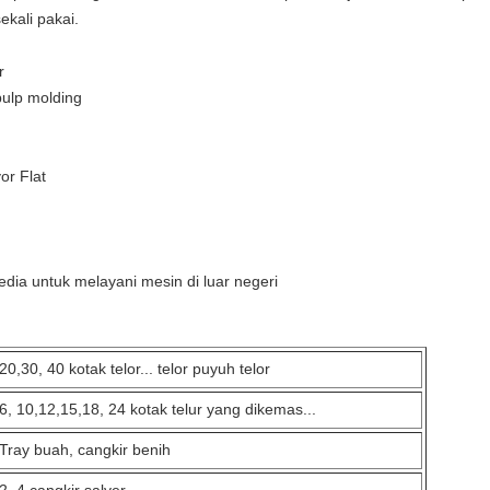
kali pakai.
r
pulp molding
or Flat
edia untuk melayani mesin di luar negeri
20,30, 40 kotak telor... telor puyuh telor
6, 10,12,15,18, 24 kotak telur yang dikemas...
Tray buah, cangkir benih