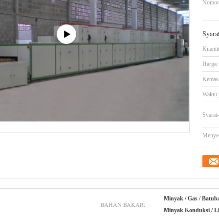
Nomor
Syara
Kuanti
Harga:
Kemasa
Waktu 
Syarat
Menye
Minyak / Gas / Batub
BAHAN BAKAR:
Minyak Konduksi / Li