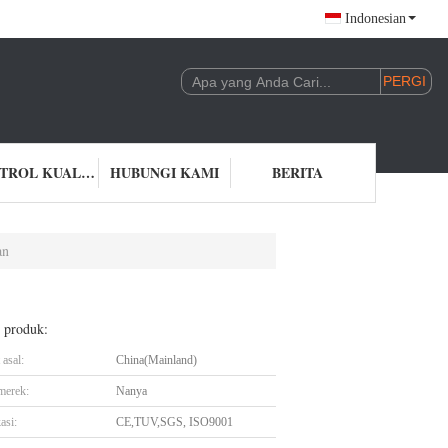
Indonesian
KONTROL KUALITAS
HUBUNGI KAMI
BERITA
an
l produk:
asal:
China(Mainland)
merek:
Nanya
asi:
CE,TUV,SGS, ISO9001