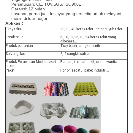
Persetujuan: CE, TUV,SGS, ISO9001
Garansi: 12 bulan
Layanan purna jual: Insinyur yang tersedia untuk melayani
mesin di luar negeri
Aplikasi:
Tray telur
20,30, 40 kotak telor... telor puyuh telor
Kotak telur
6, 10,12,15,18, 24 kotak telur yang
dikemas...
Produk pertanian
Tray buah, cangkir benih
Salver gelas
2, 4 cangkir salver
Produk Perawatan Medis sekali
Bedpan, tempat sakit, urinal wanita...
pakai
Paket
Pohon sepatu, paket industri...