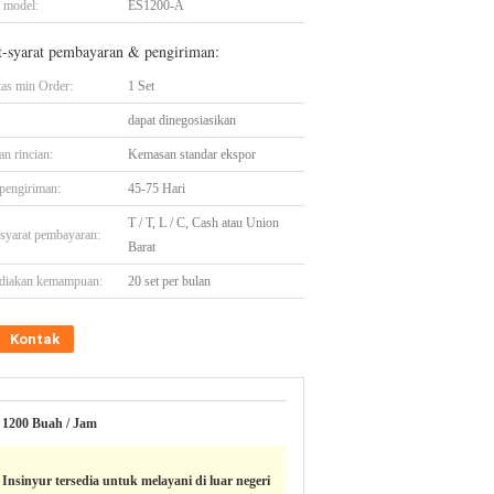
 model:
ES1200-A
t-syarat pembayaran & pengiriman:
tas min Order:
1 Set
dapat dinegosiasikan
n rincian:
Kemasan standar ekspor
pengiriman:
45-75 Hari
T / T, L / C, Cash atau Union
-syarat pembayaran:
Barat
diakan kemampuan:
20 set per bulan
Kontak
1200 Buah / Jam
Insinyur tersedia untuk melayani di luar negeri