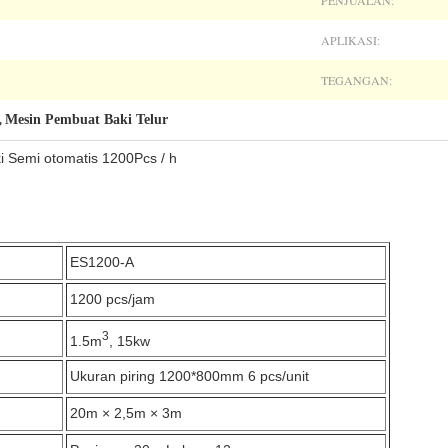
PENJUALAN:
APLIKASI:
TEGANGAN:
Mesin Pembuat Baki Telur
,
 Semi otomatis 1200Pcs / h
ES1200-A
1200 pcs/jam
3
1.5m
, 15kw
Ukuran piring 1200*800mm 6 pcs/unit
20m × 2,5m × 3m