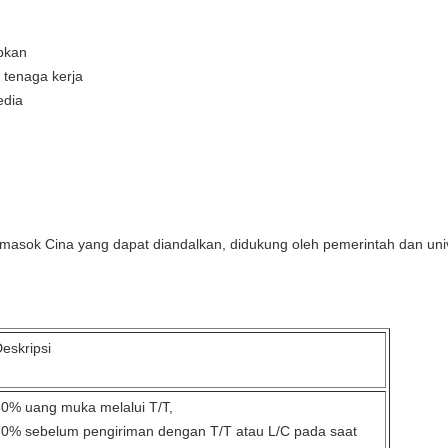
apkan
tenaga kerja
edia
emasok Cina yang dapat diandalkan, didukung oleh pemerintah dan uni
eskripsi
0% uang muka melalui T/T,
0% sebelum pengiriman dengan T/T atau L/C pada saat