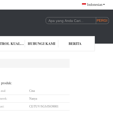
Indonesian
KONTROL KUALITAS
HUBUNGI KAMI
BERITA
l produk:
asal:
Cina
merek:
Nanya
asi:
CE/TUV/SGS/ISO9001