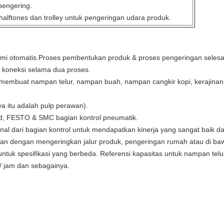
pengering.
lftones dan trolley untuk pengeringan udara produk.
 semi otomatis.Proses pembentukan produk & proses pengeringan selesai
 koneksi selama dua proses.
uk membuat nampan telur, nampan buah, nampan cangkir kopi, kerajin
ya itu adalah pulp perawan).
rand, FESTO & SMC bagian kontrol pneumatik.
al dari bagian kontrol untuk mendapatkan kinerja yang sangat baik da
kan dengan mengeringkan jalur produk, pengeringan rumah atau di baw
tuk spesifikasi yang berbeda. Referensi kapasitas untuk nampan telu
 / jam dan sebagainya.