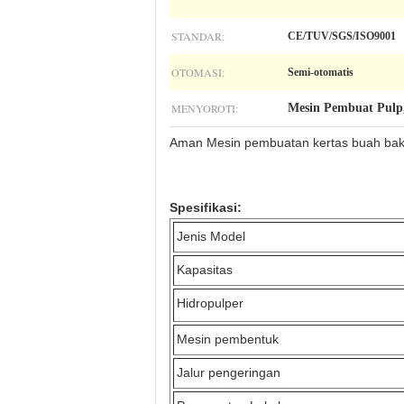
STANDAR:
CE/TUV/SGS/ISO9001
OTOMASI:
Semi-otomatis
MENYOROTI:
Mesin Pembuat Pulp
Aman Mesin pembuatan kertas buah baki
Spesifikasi:
Jenis Model
Kapasitas
Hidropulper
Mesin pembentuk
Jalur pengeringan