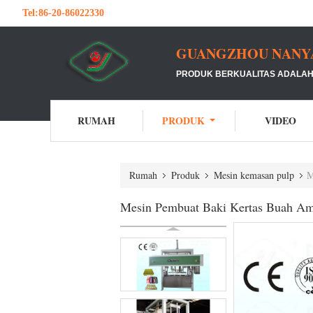
Tel:
86-20-86022330
GUANGZHOU NANYA 
PRODUK BERKUALITAS ADALAH 
RUMAH
PRODUK
VIDEO
Rumah
Produk
Mesin kemasan pulp
M
Mesin Pembuat Baki Kertas Buah Am