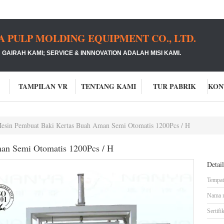
PULP MOLDING EQUIPMENT CO., LTD.
GAIRAH KAMI;
SERVICE & INNNOVATION ADALAH MISI KAMI.
TAMPILAN VR
TENTANG KAMI
TUR PABRIK
esin Pembuat Baki Kertas Buah Aman Semi Otomatis 1200Pcs / H
an Semi Otomatis 1200Pcs / H
Detai
Tempat 
Nama 
Sertifik