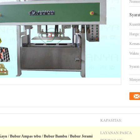
Nomor
Syara
Kuanti
Harga:
Kemasa
Waktu 
Syarat
Menye
KAPASITAS:
LAYANAN PASCA
Kayu / Bubur Ampas tebu / Bubur Bambu / Bubur Jerami