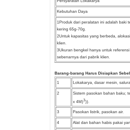
Persyaratan Lokakarya
Kebutuhan Daya
1Produk dari peralatan ini adalah bak
kering 65g-70g.
2Untuk kapasitas yang berbeda, alokas
klien.
3Ukuran bengkel hanya untuk referensi
sebenarnya dari pabrik klien.
Barang-barang Harus Disiapkan Sebe
1
Lokakarya, dasar mesin, salur
2
Sistem pasokan bahan baku; t
3
x 4M)
)).
3
Pasokan listrik, pasokan air.
4
Alat dan bahan habis pakai y