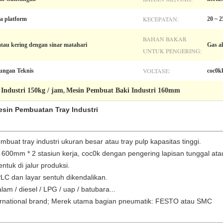
KECEPATAN:
a platform
20 ~ 2
BAHAN BAKAR
atau kering dengan sinar matahari
Gas al
UNTUK PENGERING:
VOLTASE:
kungan Teknis
coc0k
Industri 150kg / jam
Mesin Pembuat Baki Industri 160mm
,
sin Pembuatan Tray Industri
embuat tray industri ukuran besar atau tray pulp kapasitas tinggi.
 600mm * 2 stasiun kerja, coc0k dengan pengering lapisan tunggal atau
uk di jalur produksi.
LC dan layar sentuh dikendalikan.
am / diesel / LPG / uap / batubara...
ternational brand; Merek utama bagian pneumatik: FESTO atau SMC