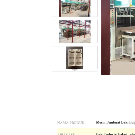
NAMA PRODUK:
Mesin Pembuat Baki Pul
APLIKASI:
Baki Industri Paket Ta