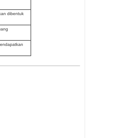
kan dibentuk
uang
 mendapatkan