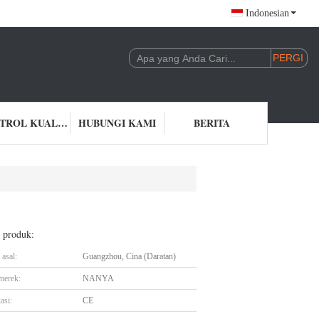
Indonesian
KONTROL KUALITAS
HUBUNGI KAMI
BERITA
l produk:
asal:
Guangzhou, Cina (Daratan)
merek:
NANYA
asi:
CE