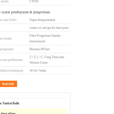
 model:
CY010
t-syarat pembayaran & pengiriman:
tas min Order:
Dapat dinegosiasikan
contact us and get the latest price
Paket Pengiriman Standar
n rincian:
Internasional
pengiriman:
Biasanya 90 hari
T / T, L / C, Uang Tunai atau
-syarat pembayaran:
Western Union
diakan kemampuan:
50 Set / bulan
Kontak
 Timbal Balik
s daur ulang