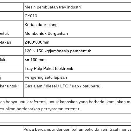
Mesin pembuatan tray industri
CY010
Kertas daur ulang
ntuk
Membentuk Bergantian
etakan
2400*800mm
120 ~ 150 kg/jam/mesin pembentuk
duk
<= 160 mm
Tray Pulp Paket Elektronik
g
Pengering satu lapisan
kar untuk
Gas alam / diesel / LPG / uap / batubara...
 atas hanya untuk referensi, untuk kapasitas yang berbeda, kami akan 
sesuaikan berdasarkan persyaratan tertentu.
Pulpa bercampur dengan bahan baku dan air. Saat meny