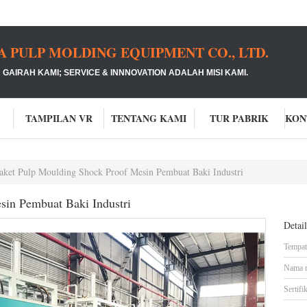
PULP MOLDING EQUIPMENT CO., LTD.
GAIRAH KAMI;
SERVICE & INNNOVATION ADALAH MISI KAMI.
TAMPILAN VR
TENTANG KAMI
TUR PABRIK
aket Pulp Moulding Shock Proof Mesin Pembuat Baki Industri
sin Pembuat Baki Industri
Detai
Tempat 
Nama 
Sertifik