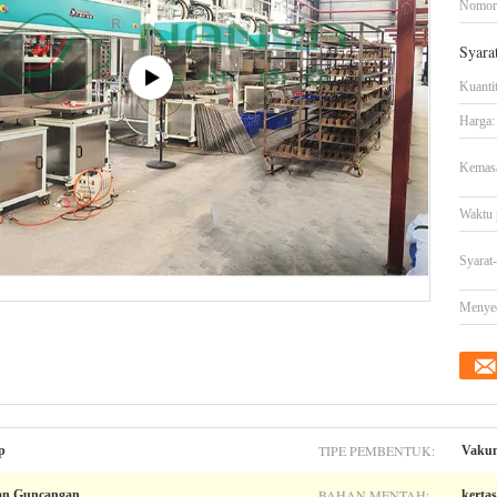
Nomor
Syara
Kuanti
Harga:
Kemasa
Waktu 
Syarat
Menye
TIPE PEMBENTUK:
p
Vakum
BAHAN MENTAH:
han Guncangan
kerta