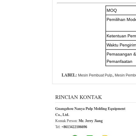
MOQ
Pemilihan Mod
Ketentuan Pe
Waktu Pengiri
Pemasangan &
Pemanfaatan
LABEL:
,
Mesin Pembuat Pulp
Mesin Pembu
RINCIAN KONTAK
Guangzhou Nanya Pulp Molding Equipment
Co., Ltd.
Kontak Person:
Mr. Jerry Jiang
Tel:
+8613422106696