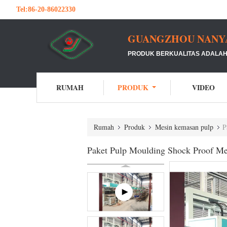
Tel:
86-20-86022330
GUANGZHOU NANYA 
PRODUK BERKUALITAS ADALAH 
RUMAH
PRODUK
VIDEO
Rumah
Produk
Mesin kemasan pulp
P
Paket Pulp Moulding Shock Proof Me