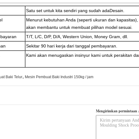
Satu set untuk kita sendiri yang sudah ada
Desain.
el
Menurut kebutuhan Anda (seperti ukuran dan kapasitas), 
akan membantu untuk membuat pilihan model sesuai.
mbayaran
T/T, L/C, D/P, D/A, Western Union, Money Gram, dll.
man
Sekitar 90 hari kerja dari tanggal pembayaran.
Kami akan menugaskan insinyur kami untuk perakitan da
,
at Baki Telur
Mesin Pembuat Baki Industri 150kg / jam
Mengirimkan permintaan 