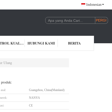
Indonesian
KONTROL KUALITAS
HUBUNGI KAMI
BERITA
ur Ulang
l produk:
asal:
Guangzhou, China(Mainland)
merek:
NANYA
asi:
CE