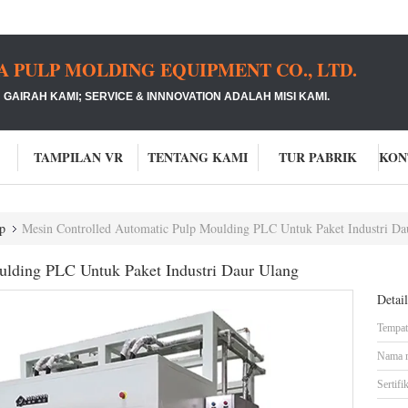
PULP MOLDING EQUIPMENT CO., LTD.
GAIRAH KAMI;
SERVICE & INNNOVATION ADALAH MISI KAMI.
TAMPILAN VR
TENTANG KAMI
TUR PABRIK
p
Mesin Controlled Automatic Pulp Moulding PLC Untuk Paket Industri Da
ulding PLC Untuk Paket Industri Daur Ulang
Detai
Tempat 
Nama 
Sertifik