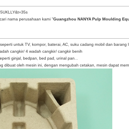
_Z5UKLLY&t=35s
ncari nama perusahaan kami "
Guangzhou NANYA Pulp Moulding Eq
seperti untuk TV, kompor, baterai, AC, suku cadang mobil dan barang lis
2 wadah cangkir/ 4 wadah cangkir/ cangkir benih
erti ginjal, bedpan, bed pad, urinal pan...
yang dibuat oleh mesin ini, dengan mengubah cetakan, mesin dapat me