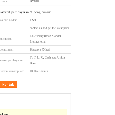
 model:
BY010
t-syarat pembayaran & pengiriman:
tas min Order:
1 Set
contact us and get the latest price
Paket Pengiriman Standar
n rincian:
Internasional
pengiriman:
Biasanya 45 hari
T / T, L / C, Cash atau Union
-syarat pembayaran:
Barat
diakan kemampuan:
1000sets/tahun
Kontak
Package