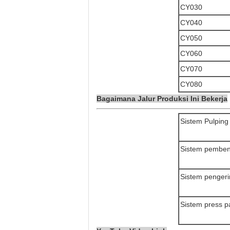
CY030
CY040
CY050
CY060
CY070
CY080
Bagaimana Jalur Produksi Ini Bekerja
Sistem Pulping
Sistem pemben
Sistem penger
Sistem press 