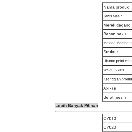
Nama produk
Jenis Mesin
Merek dagang
Bahan baku
Metode Membent
Struktur
Ukuran pelat cet
Waktu Siklus
Ketinggian produ
Aplikasi
Berat mesin
Lebih Banyak Pilihan
CY010
CY020