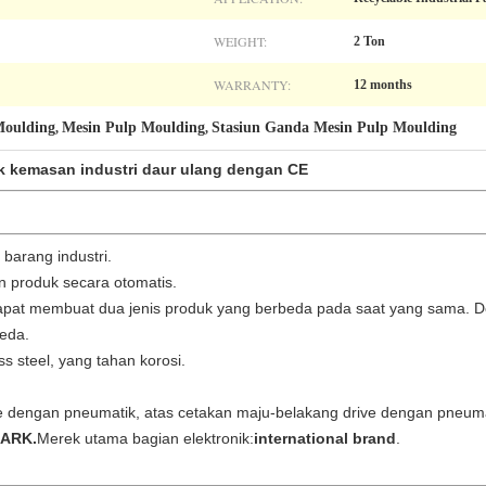
WEIGHT:
2 Ton
WARRANTY:
12 months
Moulding
Mesin Pulp Moulding
Stasiun Ganda Mesin Pulp Moulding
,
,
uk kemasan industri daur ulang dengan CE
 barang industri.
 produk secara otomatis.
a, dapat membuat dua jenis produk yang berbeda pada saat yang sama
eda.
s steel, yang tahan korosi.
ve dengan pneumatik, atas cetakan maju-belakang drive dengan pneuma
 ARK.
Merek utama bagian elektronik:
international brand
.