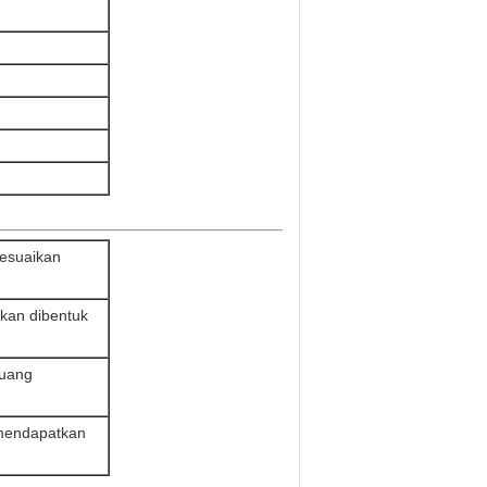
esuaikan
kan dibentuk
ruang
 mendapatkan