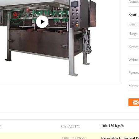
Nomor
Syara
Kuanti
Harga:
Kemasa
Waktu 
Syarat
Menye
CAPACITY:
t
100~150 kgs/h
APPLICATION:
Recyclable Industrial 