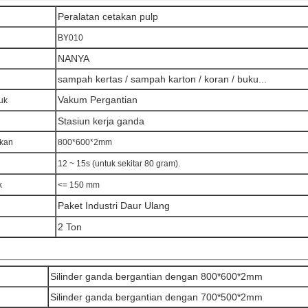
Peralatan cetakan pulp
BY010
NANYA
sampah kertas / sampah karton / koran / buku...
Vakum Pergantian
uk
Stasiun kerja ganda
akan
800*600*2mm
12 ~ 15s (untuk sekitar 80 gram).
k
<= 150 mm
Paket Industri Daur Ulang
2 Ton
Silinder ganda bergantian dengan 800*600*2mm
Silinder ganda bergantian dengan 700*500*2mm