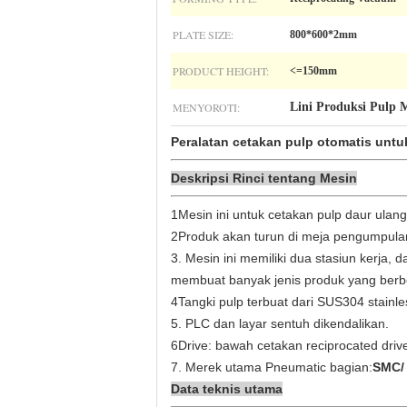
PLATE SIZE:
800*600*2mm
PRODUCT HEIGHT:
<=150mm
MENYOROTI:
Lini Produksi Pulp 
Peralatan cetakan pulp otomatis unt
Deskripsi Rinci tentang Mesin
1Mesin ini untuk cetakan pulp daur ulang
2Produk akan turun di meja pengumpulan
3. Mesin ini memiliki dua stasiun kerj
membuat banyak jenis produk yang berb
4Tangki pulp terbuat dari SUS304 stainles
5. PLC dan layar sentuh dikendalikan.
6Drive: bawah cetakan reciprocated dri
7. Merek utama Pneumatic bagian:
SMC
/
Data teknis utama