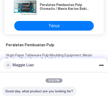
Peralatan Pembuatan Pulp
Otomatis / Mesin Kertas Baki
Telur Rotary Recycle
Terus
Peralatan Pembuatan Pulp
Virgin Paper Tableware Pulp Moulding Equipment, Mesin
Pembuat Pelat Kertas Sekali Pakai
Maggie Liao
Mesin Pulp Moulding Sekali Pakai Rotary Forming Equipment
untuk 30 Rongga Egg Tray
9:43 PM
Memutar Baki Telur Kertas / Mesin Pembuat Karton Telur,
Mesin Pembuatan Pulp
Good day, what product are you looking for?
Bad Request
Semua