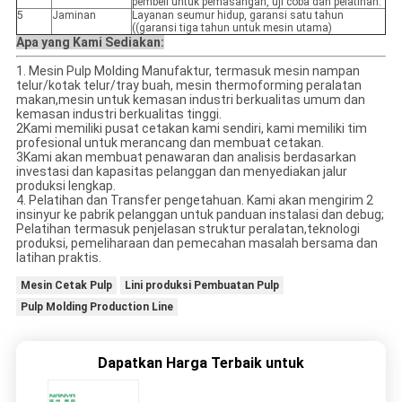
pembeli untuk pemasangan, uji coba dan pelatihan.
5
Jaminan
Layanan seumur hidup, garansi satu tahun
((garansi tiga tahun untuk mesin utama)
Apa yang Kami Sediakan:
1. Mesin Pulp Molding Manufaktur, termasuk mesin nampan
telur/kotak telur/tray buah, mesin thermoforming peralatan
makan,mesin untuk kemasan industri berkualitas umum dan
kemasan industri berkualitas tinggi.
2Kami memiliki pusat cetakan kami sendiri, kami memiliki tim
profesional untuk merancang dan membuat cetakan.
3Kami akan membuat penawaran dan analisis berdasarkan
investasi dan kapasitas pelanggan dan menyediakan jalur
produksi lengkap.
4. Pelatihan dan Transfer pengetahuan. Kami akan mengirim 2
insinyur ke pabrik pelanggan untuk panduan instalasi dan debug;
Pelatihan termasuk penjelasan struktur peralatan,teknologi
produksi, pemeliharaan dan pemecahan masalah bersama dan
latihan praktis.
Mesin Cetak Pulp
Lini produksi Pembuatan Pulp
Pulp Molding Production Line
Dapatkan Harga Terbaik untuk