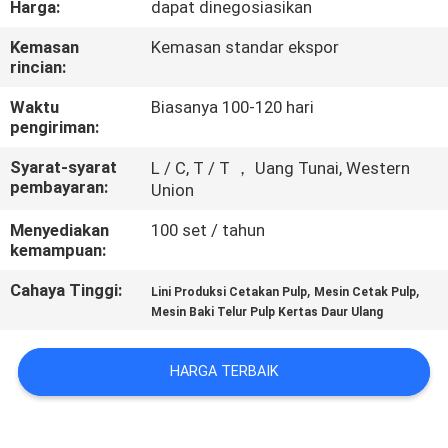
Harga:
dapat dinegosiasikan
TUR
Kemasan
Kemasan standar ekspor
rincian:
PABRIK
Waktu
Biasanya 100-120 hari
pengiriman:
KONTROL
Syarat-syarat
L / C, T / T ， Uang Tunai, Western
KUALITAS
pembayaran:
Union
Menyediakan
100 set / tahun
HUBUNGI
kemampuan:
KAMI
Cahaya Tinggi:
,
,
Lini Produksi Cetakan Pulp
Mesin Cetak Pulp
Mesin Baki Telur Pulp Kertas Daur Ulang
BERITA
HARGA TERBAIK
SITEMAP