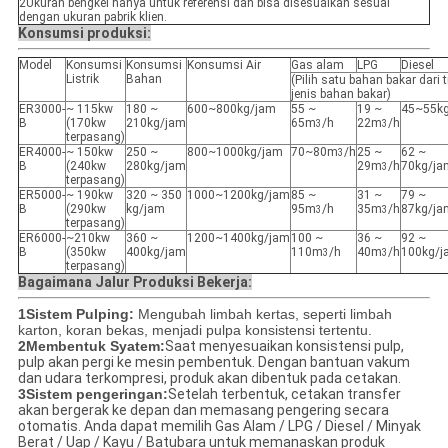
2Ukuran bengkel hanya untuk referensi dan bisa disesuaikan sesuai
dengan ukuran pabrik klien.
Konsumsi produksi:
Model
Konsumsi
Konsumsi
Konsumsi Air
Gas alam
LPG
Diesel
Listrik
Bahan
(Pilih satu bahan bakar dari 
jenis bahan bakar)
ER3000-
~ 115kw
180 ~
600~800kg/jam
55 ~
19 ~
45~55k
B
(170kw
210kg/jam
65m
/h
22m
/h
3
3
terpasang)
ER4000-
~ 150kw
250 ~
800~1000kg/jam
70~80m
/h
25 ~
62 ~
3
B
(240kw
280kg/jam
29m
/h
70kg/ja
3
terpasang)
ER5000-
~ 190kw
320 ~ 350
1000~1200kg/jam
85 ~
31 ~
79 ~
B
(290kw
kg/jam
95m
/h
35m
/h
87kg/ja
3
3
terpasang)
ER6000-
~210kw
360 ~
1200~1400kg/jam
100 ~
36 ~
92 ~
B
(350kw
400kg/jam
110m
/h
40m
/h
100kg/j
3
3
terpasang)
Bagaimana Jalur Produksi Bekerja:
1Sistem Pulping:
Mengubah limbah kertas, seperti limbah
karton, koran bekas, menjadi pulpa konsistensi tertentu.
2Membentuk Syatem:
Saat menyesuaikan konsistensi pulp,
pulp akan pergi ke mesin pembentuk. Dengan bantuan vakum
dan udara terkompresi, produk akan dibentuk pada cetakan.
3Sistem pengeringan:
Setelah terbentuk, cetakan transfer
akan bergerak ke depan dan memasang pengering secara
otomatis. Anda dapat memilih Gas Alam / LPG / Diesel / Minyak
Berat / Uap / Kayu / Batubara untuk memanaskan produk