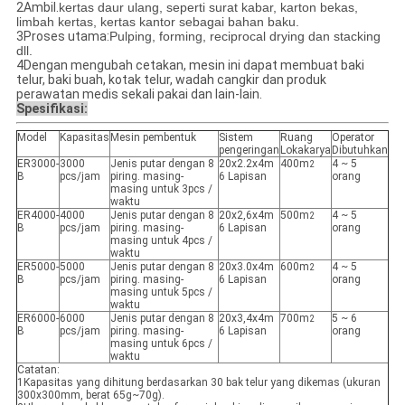
2Ambil.
kertas daur ulang, seperti surat kabar, karton bekas,
limbah kertas, kertas kantor sebagai bahan baku.
3Proses utama:
Pulping, forming, reciprocal drying dan stacking
dll.
4Dengan mengubah cetakan, mesin ini dapat membuat baki
telur, baki buah, kotak telur, wadah cangkir dan produk
perawatan medis sekali pakai dan lain-lain.
Spesifikasi:
Model
Kapasitas
Mesin pembentuk
Sistem
Ruang
Operator
pengeringan
Lokakarya
Dibutuhkan
ER3000-
3000
Jenis putar dengan 8
20x2.2x4m
400m
4 ~ 5
2
B
pcs/jam
piring. masing-
6 Lapisan
orang
masing untuk 3pcs /
waktu
ER4000-
4000
Jenis putar dengan 8
20x2,6x4m
500m
4 ~ 5
2
B
pcs/jam
piring. masing-
6 Lapisan
orang
masing untuk 4pcs /
waktu
ER5000-
5000
Jenis putar dengan 8
20x3.0x4m
600m
4 ~ 5
2
B
pcs/jam
piring. masing-
6 Lapisan
orang
masing untuk 5pcs /
waktu
ER6000-
6000
Jenis putar dengan 8
20x3,4x4m
700m
5 ~ 6
2
B
pcs/jam
piring. masing-
6 Lapisan
orang
masing untuk 6pcs /
waktu
Catatan:
1Kapasitas yang dihitung berdasarkan 30 bak telur yang dikemas (ukuran
300x300mm, berat 65g~70g).