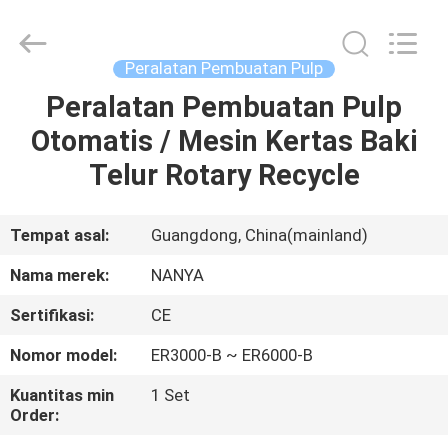
Nanya
Pulp
Molding
Equipment
Co.,
Peralatan Pembuatan Pulp
Ltd..
All
Rights
Peralatan Pembuatan Pulp
RUMAH
Reserved.
Otomatis / Mesin Kertas Baki
PRODUK
Telur Rotary Recycle
VIDEO
Tempat asal:
Guangdong, China(mainland)
Nama merek:
NANYA
TAMPILAN
Sertifikasi:
CE
VR
Nomor model:
ER3000-B ~ ER6000-B
TENTANG
Kuantitas min
1 Set
Order:
KAMI