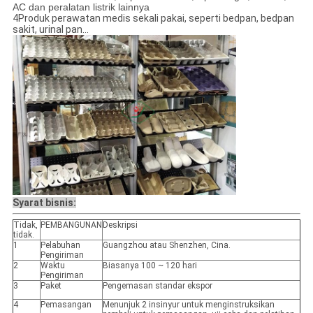
AC dan peralatan listrik lainnya
4Produk perawatan medis sekali pakai, seperti bedpan, bedpan
sakit, urinal pan...
Syarat bisnis:
Tidak,
PEMBANGUNAN
Deskripsi
tidak.
1
Pelabuhan
Guangzhou atau Shenzhen, Cina.
Pengiriman
2
Waktu
Biasanya 100 ~ 120 hari
Pengiriman
3
Paket
Pengemasan standar ekspor
4
Pemasangan
Menunjuk 2 insinyur untuk menginstruksikan