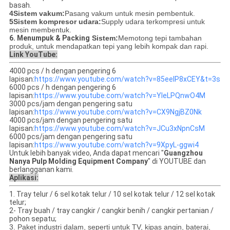
basah.
4Sistem vakum:
Pasang vakum untuk mesin pembentuk.
5Sistem kompresor udara:
Supply udara terkompresi untuk
mesin membentuk.
6. Menumpuk & Packing
Sistem:
Memotong tepi tambahan
produk, untuk mendapatkan tepi yang lebih kompak dan rapi.
Link YouTube:
4000 pcs / h dengan pengering 6
lapisan:
https://www.youtube.com/watch?v=85eeIP8xCEY&t=3s
6000 pcs / h dengan pengering 6
lapisan:
https://www.youtube.com/watch?v=YIeLPQnwO4M
3000 pcs/jam dengan pengering satu
lapisan:
https://www.youtube.com/watch?v=CX9NgjBZ0Nk
4000 pcs/jam dengan pengering satu
lapisan:
https://www.youtube.com/watch?v=JCu3xNpnCsM
6000 pcs/jam dengan pengering satu
lapisan:
https://www.youtube.com/watch?v=9XpyL-ggwi4
Untuk lebih banyak video, Anda dapat mencari "
Guangzhou
Nanya Pulp Molding Equipment Company
" di YOUTUBE dan
berlangganan kami.
Aplikasi:
1. Tray telur / 6 sel kotak telur / 10 sel kotak telur / 12 sel kotak
telur;
2- Tray buah / tray cangkir / cangkir benih / cangkir pertanian /
pohon sepatu;
3. Paket industri dalam, seperti untuk TV, kipas angin, baterai,