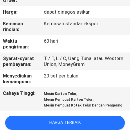
Order:
TUR
Harga:
dapat dinegosiasikan
PABRIK
Kemasan
Kemasan standar ekspor
rincian:
KONTROL
Waktu
60 hari
pengiriman:
KUALITAS
Syarat-syarat
T / T, L / C, Uang Tunai atau Western
pembayaran:
Union, MoneyGram
HUBUNGI
Menyediakan
20 set per bulan
KAMI
kemampuan:
Cahaya Tinggi:
,
Mesin Karton Telur
BERITA
,
Mesin Pembuat Karton Telur
Mesin Pembuat Kotak Telur Dengan Pengering
SITEMAP
HARGA TERBAIK