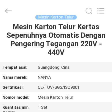
Nanya
Pulp
Molding
Equipment
Co.,
Mesin Karton Telur
Ltd..
All
Rights
Mesin Karton Telur Kertas
RUMAH
Reserved.
Sepenuhnya Otomatis Dengan
PRODUK
Pengering Tegangan 220V -
440V
VIDEO
Tempat asal:
Guangdong, Cina
TAMPILAN
Nama merek:
NANYA
VR
Sertifikasi:
CE/TUV/SGS/ISO9001
TENTANG
Nomor model:
Mesin Karton Telur
KAMI
Kuantitas min
1 Set