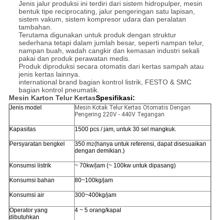
Jenis jalur produksi ini terdiri dari sistem hidropulper, mesin
bentuk tipe reciprocating, jalur pengeringan satu lapisan,
sistem vakum, sistem kompresor udara dan peralatan
tambahan.
Terutama digunakan untuk produk dengan struktur
sederhana tetapi dalam jumlah besar, seperti nampan telur,
nampan buah, wadah cangkir dan kemasan industri sekali
pakai dan produk perawatan medis.
Produk diproduksi secara otomatis dari kertas sampah atau
jenis kertas lainnya.
international brand bagian kontrol listrik, FESTO & SMC
bagian kontrol pneumatik.
Mesin Karton Telur Kertas
Spesifikasi:
Jenis model
Mesin Kotak Telur Kertas Otomatis Dengan
Pengering 220V - 440V Tegangan
Kapasitas
1500 pcs / jam, untuk 30 sel mangkuk.
Persyaratan bengkel
350 m
(hanya untuk referensi, dapat disesuaikan
2
dengan demikian.)
Konsumsi listrik
~ 70kw/jam (~ 100kw untuk dipasang)
Konsumsi bahan
80~100kg/jam
Konsumsi air
300~400kg/jam
Operator yang
4 ~ 5 orang/kapal
dibutuhkan