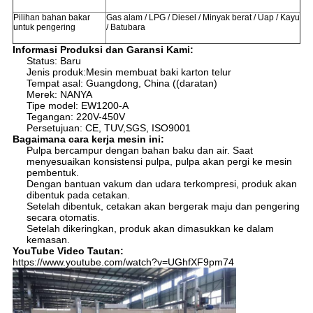
Pilihan bahan bakar
Gas alam / LPG / Diesel / Minyak berat / Uap / Kayu
untuk pengering
/ Batubara
Informasi Produksi dan Garansi Kami:
Status: Baru
Jenis produk:
Mesin membuat baki karton telur
Tempat asal: Guangdong, China ((daratan)
Merek: NANYA
Tipe model: EW1200-A
Tegangan: 220V-450V
Persetujuan: CE, TUV,SGS, ISO9001
Bagaimana cara kerja mesin ini:
Pulpa bercampur dengan bahan baku dan air. Saat
menyesuaikan konsistensi pulpa, pulpa akan pergi ke mesin
pembentuk.
Dengan bantuan vakum dan udara terkompresi, produk akan
dibentuk pada cetakan.
Setelah dibentuk, cetakan akan bergerak maju dan pengering
secara otomatis.
Setelah dikeringkan, produk akan dimasukkan ke dalam
kemasan.
YouTube Video Tautan:
https://www.youtube.com/watch?v=UGhfXF9pm74