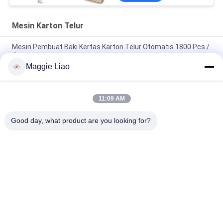
Mesin Karton Telur
Mesin Pembuat Baki Kertas Karton Telur Otomatis 1800 Pcs /
Jam
Maggie Liao
Sepenuhnya Otomatis Pulp Kertas Egg Carton Tray Membuat
Mesin CE Persetujuan
11:09 AM
Mesin Cetak Reciprocating Baki Telur Baki Telur Peternakan
Ayam
Good day, what product are you looking for?
Bad Request
Semua
Peralatan 
Kertas Mesin Pulp 
Pembuatan Pulp
Molding
Mesin Pembuatan 
Telur Baki Mesin
Kemasan