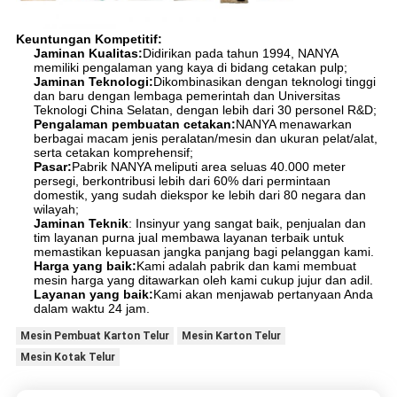
Keuntungan Kompetitif:
Jaminan Kualitas:
Didirikan pada tahun 1994, NANYA
memiliki pengalaman yang kaya di bidang cetakan pulp;
Jaminan Teknologi:
Dikombinasikan dengan teknologi tinggi
dan baru dengan lembaga pemerintah dan Universitas
Teknologi China Selatan, dengan lebih dari 30 personel R&D;
Pengalaman pembuatan cetakan:
NANYA menawarkan
berbagai macam jenis peralatan/mesin dan ukuran pelat/alat,
serta cetakan komprehensif;
Pasar:
Pabrik NANYA meliputi area seluas 40.000 meter
persegi, berkontribusi lebih dari 60% dari permintaan
domestik, yang sudah diekspor ke lebih dari 80 negara dan
wilayah;
Jaminan Teknik
: Insinyur yang sangat baik, penjualan dan
tim layanan purna jual membawa layanan terbaik untuk
memastikan kepuasan jangka panjang bagi pelanggan kami.
Harga yang baik:
Kami adalah pabrik dan kami membuat
mesin harga yang ditawarkan oleh kami cukup jujur dan adil.
Layanan yang baik:
Kami akan menjawab pertanyaan Anda
dalam waktu 24 jam.
Mesin Pembuat Karton Telur
Mesin Karton Telur
Mesin Kotak Telur