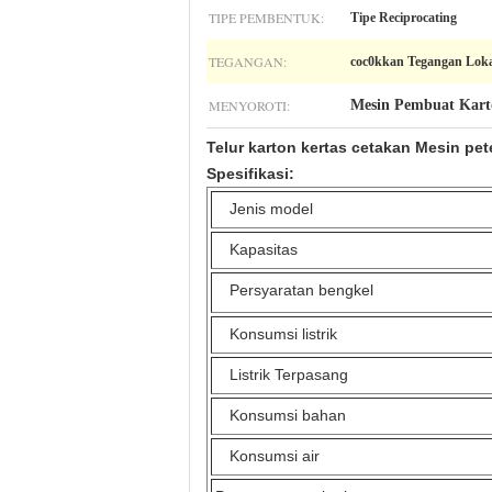
TIPE PEMBENTUK:
Tipe Reciprocating
TEGANGAN:
coc0kkan Tegangan Lok
MENYOROTI:
Mesin Pembuat Kart
Telur karton kertas cetakan Mesin pet
Spesifikasi:
Jenis model
Kapasitas
Persyaratan bengkel
Konsumsi listrik
Listrik Terpasang
Konsumsi bahan
Konsumsi air