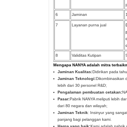
6
Jaminan
7
Layanan purna jual
8
Validitas Kutipan
Mengapa NANYA adalah mitra terbaik
Jaminan Kualitas:
Didirikan pada tah
Jaminan Teknologi:
Dikombinasikan d
lebih dari 30 personel R&D;
Pengalaman pembuatan cetakan:
NA
Pasar:
Pabrik NANYA meliputi lebih dar
dari 80 negara dan wilayah;
Jaminan Teknik
: Insinyur yang sang
panjang bagi pelanggan kami.
Harga yang baik:
Kami adalah pabrik 