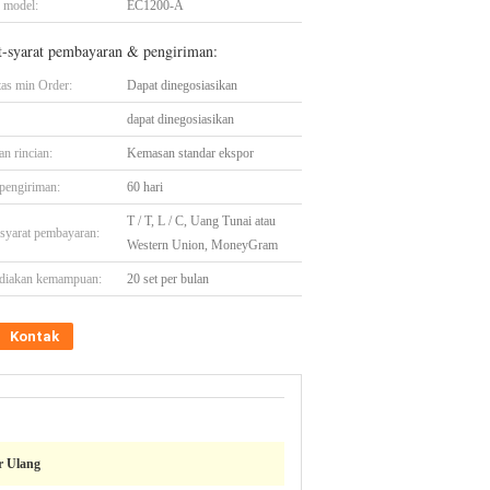
 model:
EC1200-A
t-syarat pembayaran & pengiriman:
tas min Order:
Dapat dinegosiasikan
dapat dinegosiasikan
n rincian:
Kemasan standar ekspor
pengiriman:
60 hari
T / T, L / C, Uang Tunai atau
-syarat pembayaran:
Western Union, MoneyGram
diakan kemampuan:
20 set per bulan
Kontak
r Ulang