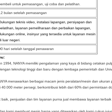
pembeli untuk pemasangan, uji coba dan pelatihan.
12 bulan setelah pemasangan
Dukungan teknis video, instalasi lapangan, persiyapan dan
pelatihan, layanan pemeliharaan dan perbaikan lapangan,
dukungan online, insinyur yang tersedia untuk layanan mesin
di luar negeri.
90 hari setelah tanggal penawaran
mu:
un 1994, NANYA memiliki pengalaman yang kaya di bidang cetakan pul
engan teknologi tinggi dan baru dengan lembaga pemerintah dan Univ
NYA menawarkan berbagai macam jenis peralatan/mesin dan ukuran pel
i 40.000 meter persegi, berkontribusi lebih dari 60% dari permintaan d
at baik, penjualan dan tim layanan purna jual membawa layanan terba
dan kami membuat mesin harga yang ditawarkan oleh kami cukup jujur 