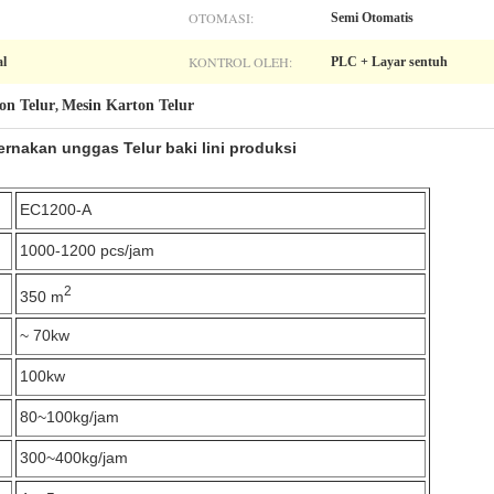
OTOMASI:
Semi Otomatis
KONTROL OLEH:
al
PLC + Layar sentuh
on Telur
Mesin Karton Telur
,
ernakan unggas Telur baki lini produksi
EC1200-A
1000-1200 pcs/jam
2
350 m
~ 70kw
100kw
80~100kg/jam
300~400kg/jam