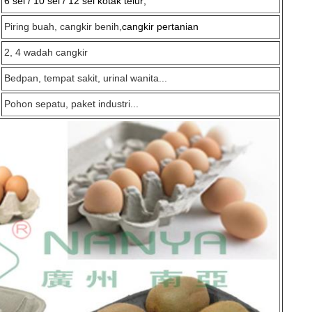
6 sel / 10 sel / 12 sel kotak telur;
Piring buah, cangkir benih,
cangkir pertanian
2, 4 wadah cangkir
Bedpan, tempat sakit, urinal wanita...
Pohon sepatu, paket industri...