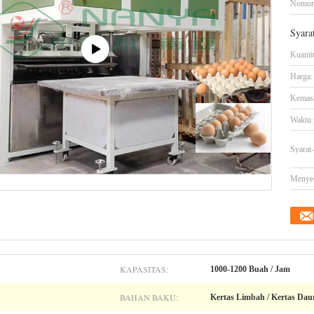
Nomor
Syara
Kuanti
Harga:
Kemasa
Waktu 
Syarat
Menye
KAPASITAS:
1000-1200 Buah / Jam
BAHAN BAKU:
Kertas Limbah / Kertas Dau