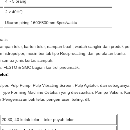
4 ~ 5 orang
n
2 x 40HQ
Ukuran piring 1600*800mm 6pcs/waktu
matis
pan telur, karton telur, nampan buah, wadah cangkir dan produk per
stem hidropulper, mesin bentuk tipe Reciprocating, dan peralatan bantu.
i semua jenis kertas sampah.
trik, FESTO & SMC bagian kontrol pneumatik.
elur:
lper, Pulp Pump, Pulp Vibrating Screen, Pulp Agitator, dan sebagainya
g Type Forming Machine Cetakan yang disesuaikan, Pompa Vakum, Ko
n:
Pengemasan bak telur, pengemasan baling, dll.
20,30, 40 kotak telor... telor puyuh telor