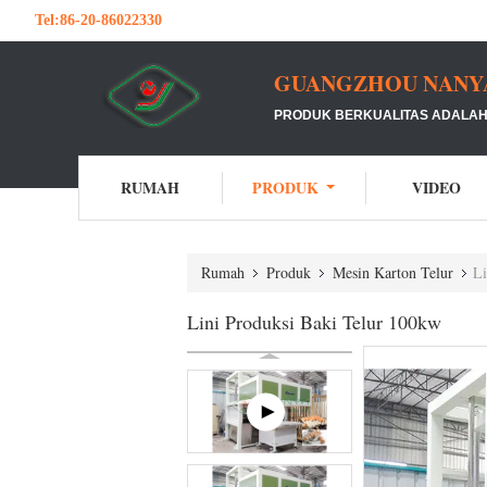
Tel:
86-20-86022330
GUANGZHOU NANYA 
PRODUK BERKUALITAS ADALAH 
RUMAH
PRODUK
VIDEO
Rumah
Produk
Mesin Karton Telur
Li
Lini Produksi Baki Telur 100kw