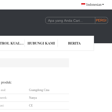
Indonesian
KONTROL KUALITAS
HUBUNGI KAMI
BERITA
l produk:
asal:
Guangdong Cina
merek:
Nanya
asi:
CE