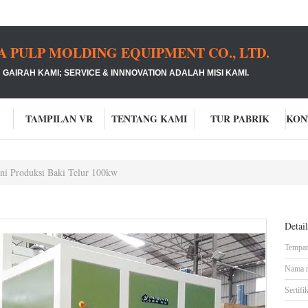
PULP MOLDING EQUIPMENT CO., LTD.
GAIRAH KAMI;
SERVICE & INNNOVATION ADALAH MISI KAMI.
TAMPILAN VR
TENTANG KAMI
TUR PABRIK
ni Produksi Baki Telur 100kw
Detai
Tempat 
Nama 
Sertifik