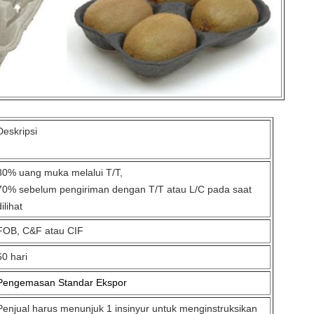
Deskripsi
30% uang muka melalui T/T,
70% sebelum pengiriman dengan T/T atau L/C pada saat
dilihat
FOB, C&F atau CIF
60 hari
Pengemasan Standar Ekspor
Penjual harus menunjuk 1 insinyur untuk menginstruksikan