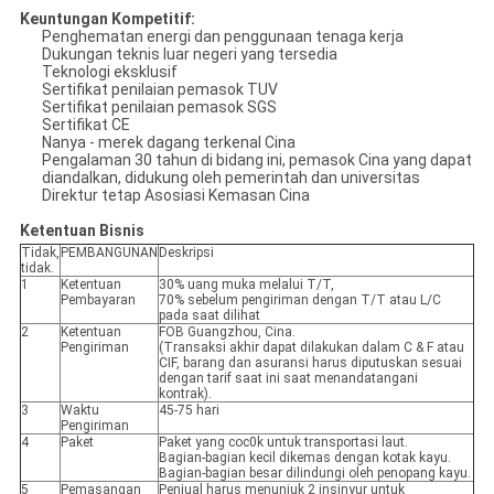
Keuntungan Kompetitif:
Penghematan energi dan penggunaan tenaga kerja
Dukungan teknis luar negeri yang tersedia
Teknologi eksklusif
Sertifikat penilaian pemasok TUV
Sertifikat penilaian pemasok SGS
Sertifikat CE
Nanya - merek dagang terkenal Cina
Pengalaman 30 tahun di bidang ini, pemasok Cina yang dapat
diandalkan, didukung oleh pemerintah dan universitas
Direktur tetap Asosiasi Kemasan Cina
Ketentuan Bisnis
Tidak,
PEMBANGUNAN
Deskripsi
tidak.
1
Ketentuan
30% uang muka melalui T/T,
Pembayaran
70% sebelum pengiriman dengan T/T atau L/C
pada saat dilihat
2
Ketentuan
FOB Guangzhou, Cina.
Pengiriman
(Transaksi akhir dapat dilakukan dalam C & F atau
CIF, barang dan asuransi harus diputuskan sesuai
dengan tarif saat ini saat menandatangani
kontrak).
3
Waktu
45-75 hari
Pengiriman
4
Paket
Paket yang coc0k untuk transportasi laut.
Bagian-bagian kecil dikemas dengan kotak kayu.
Bagian-bagian besar dilindungi oleh penopang kayu.
5
Pemasangan
Penjual harus menunjuk 2 insinyur untuk