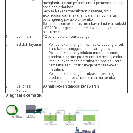
menginstruksikan pembeli untuk pemasangan, uji
coba dan pelatihan.
Semua biaya termasuk tiket pesawat, VISA,
akomodasi dan makanan para insinyur harus
bertanggung jawab oleh pembeli.
Selain itu, pembeli harus membayar insinyur subsidi
USD200/orang/hari dan menawarkan layanan
penerjemahan.
6
Jaminan
12 bulan setelah pemasangan
7
Setelah layanan
Penjual akan mengirimkan suku cadang untuk
satu tahun penggunaan secara gratis.
Penjual akan menyediakan manual operasi,
gambar, diagram proses untuk semua peralatan.
Penjual akan menginstruksikan operasi, cara
pemeliharaan untuk pekerja pembeli setelah
instalasi.
Penjual akan menginstruksikan teknologi
produksi dan resep untuk insinyur pembeli
setelah instalasi;
8
Validitas
90 hari setelah tanggal penawaran
Kutipan
Diagram skematik: