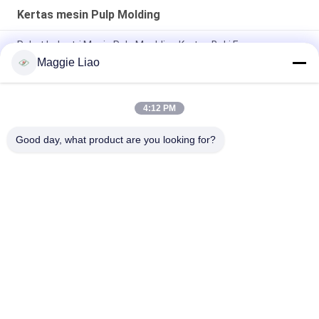
Kertas mesin Pulp Molding
Paket Industri Mesin Pulp Moulding Kertas Baki Egg
Reciprocating / 1 Silinder
Maggie Liao
Pelat Kertas Mesin Cetak Kertas Mutia Sekali Pakai
4:12 PM
Pulp Molding Integratif Mini Laboratorium Mesin Pengujian
Cetakan / Produk
Good day, what product are you looking for?
Bad Request
Semua
Peralatan 
Kertas Mesin Pulp 
Pembuatan Pulp
Molding
Mesin Pembuatan 
Telur Baki Mesin
Kemasan
Mesin Pembuat 
Mesin Karton Telur
Peralatan Makan