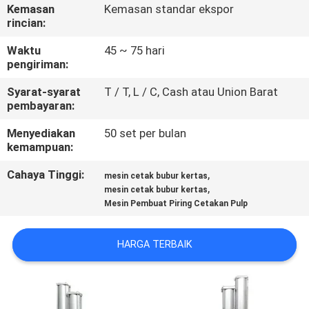
Kemasan
Kemasan standar ekspor
rincian:
TUR
PABRIK
Waktu
45 ~ 75 hari
pengiriman:
Syarat-syarat
T / T, L / C, Cash atau Union Barat
KONTROL
pembayaran:
KUALITAS
Menyediakan
50 set per bulan
kemampuan:
HUBUNGI
Cahaya Tinggi:
,
mesin cetak bubur kertas
KAMI
,
mesin cetak bubur kertas
Mesin Pembuat Piring Cetakan Pulp
BERITA
HARGA TERBAIK
SITEMAP