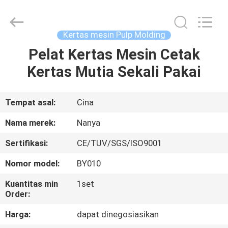
Nanya
Pulp
Molding
Equipment
Co.,
Kertas mesin Pulp Molding
Ltd..
All
Rights
Pelat Kertas Mesin Cetak
RUMAH
Reserved.
Kertas Mutia Sekali Pakai
PRODUK
Tempat asal:
Cina
VIDEO
Nama merek:
Nanya
Sertifikasi:
CE/TUV/SGS/ISO9001
TAMPILAN
Nomor model:
BY010
VR
Kuantitas min
1set
Order:
TENTANG
Harga:
dapat dinegosiasikan
KAMI