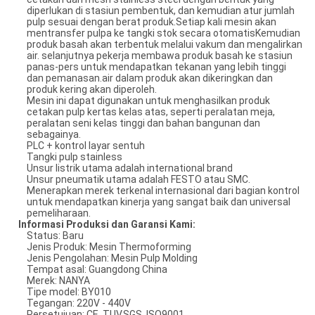
diperlukan di stasiun pembentuk, dan kemudian atur jumlah
pulp sesuai dengan berat produk.Setiap kali mesin akan
mentransfer pulpa ke tangki stok secara otomatisKemudian
produk basah akan terbentuk melalui vakum dan mengalirkan
air. selanjutnya pekerja membawa produk basah ke stasiun
panas-pers untuk mendapatkan tekanan yang lebih tinggi
dan pemanasan.air dalam produk akan dikeringkan dan
produk kering akan diperoleh.
Mesin ini dapat digunakan untuk menghasilkan produk
cetakan pulp kertas kelas atas, seperti peralatan meja,
peralatan seni kelas tinggi dan bahan bangunan dan
sebagainya.
PLC + kontrol layar sentuh
Tangki pulp stainless
Unsur listrik utama adalah international brand
Unsur pneumatik utama adalah FESTO atau SMC.
Menerapkan merek terkenal internasional dari bagian kontrol
untuk mendapatkan kinerja yang sangat baik dan universal
pemeliharaan.
Informasi Produksi dan Garansi Kami:
Status: Baru
Jenis Produk: Mesin Thermoforming
Jenis Pengolahan: Mesin Pulp Molding
Tempat asal: Guangdong China
Merek: NANYA
Tipe model: BY010
Tegangan: 220V - 440V
Persetujuan: CE, TUV,SGS, ISO9001