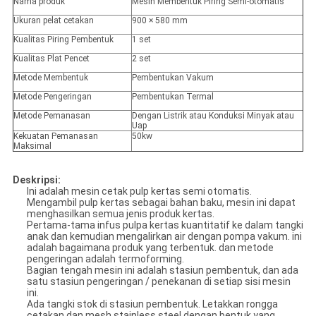
Nama produk
Mesin Membentuk Piring Semi-otomatis
Ukuran pelat cetakan
900 × 580 mm
Kualitas Piring Pembentuk
1 set
Kualitas Plat Pencet
2 set
Metode Membentuk
Pembentukan Vakum
Metode Pengeringan
Pembentukan Termal
Metode Pemanasan
Dengan Listrik atau Konduksi Minyak atau
Uap
Kekuatan Pemanasan
50kw
Maksimal
Deskripsi:
Ini adalah mesin cetak pulp kertas semi otomatis.
Mengambil pulp kertas sebagai bahan baku, mesin ini dapat
menghasilkan semua jenis produk kertas.
Pertama-tama infus pulpa kertas kuantitatif ke dalam tangki
anak dan kemudian mengalirkan air dengan pompa vakum. ini
adalah bagaimana produk yang terbentuk. dan metode
pengeringan adalah termoforming.
Bagian tengah mesin ini adalah stasiun pembentuk, dan ada
satu stasiun pengeringan / penekanan di setiap sisi mesin
ini.
Ada tangki stok di stasiun pembentuk. Letakkan rongga
cetakan dan mesh stainless steel dengan bentuk yang