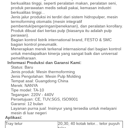
berkualitas tinggi, seperti peralatan makan, peralatan seni,
produk perawatan medis sekali pakai, kemasan industri
berkualitas tinggi...
Jenis jalur produksi ini terdiri dari sistem hidropulper, mesin
termoforming otomatis (mesin integratif
pembentuk/pengeringan/penekanan), dan peralatan korollary.
Produk dibuat dari kertas pulp (biasanya itu adalah pulp
perawan).
Bagian kontrol listrik international brand, FESTO & SMC
bagian kontrol pneumatik.
Menerapkan merek terkenal internasional dari bagian kontrol
untuk mendapatkan kinerja yang sangat baik dan universal
pemeliharaan.
Informasi Produksi dan Garansi Kami:
Status: Baru
Jenis produk: Mesin thermoforming
Jenis Pengolahan: Mesin Pulp Molding
Tempat asal: Guangdong China
Merek: NANYA
Tipe model: TA-10
Tegangan: 220V - 440V
Persetujuan: CE, TUV,SGS, ISO9001
Garansi: 12 bulan
Layanan purna jual: Insinyur yang tersedia untuk melayani
mesin di luar negeri
Aplikasi:
Tray telur
20,30, 40 kotak telor... telor puyuh