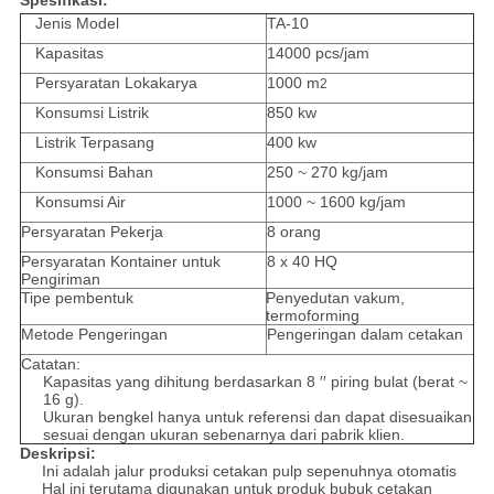
Spesifikasi:
Jenis Model
TA-10
Kapasitas
14000 pcs/jam
Persyaratan Lokakarya
1000 m
2
Konsumsi Listrik
850 kw
Listrik Terpasang
400 kw
Konsumsi Bahan
250 ~ 270 kg/jam
Konsumsi Air
1000 ~ 1600 kg/jam
Persyaratan Pekerja
8 orang
Persyaratan Kontainer untuk
8 x 40 HQ
Pengiriman
Tipe pembentuk
Penyedutan vakum,
termoforming
Metode Pengeringan
Pengeringan dalam cetakan
Catatan:
Kapasitas yang dihitung berdasarkan 8 ′′ piring bulat (berat ~
16 g).
Ukuran bengkel hanya untuk referensi dan dapat disesuaikan
sesuai dengan ukuran sebenarnya dari pabrik klien.
Deskripsi:
Ini adalah jalur produksi cetakan pulp sepenuhnya otomatis
Hal ini terutama digunakan untuk produk bubuk cetakan