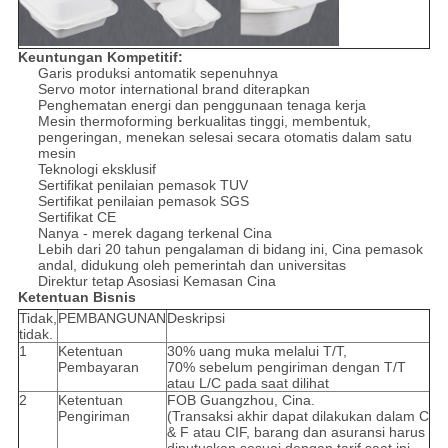
Keuntungan Kompetitif:
Garis produksi antomatik sepenuhnya
Servo motor international brand diterapkan
Penghematan energi dan penggunaan tenaga kerja
Mesin thermoforming berkualitas tinggi, membentuk,
pengeringan, menekan selesai secara otomatis dalam satu
mesin
Teknologi eksklusif
Sertifikat penilaian pemasok TUV
Sertifikat penilaian pemasok SGS
Sertifikat CE
Nanya - merek dagang terkenal Cina
Lebih dari 20 tahun pengalaman di bidang ini, Cina pemasok
andal, didukung oleh pemerintah dan universitas
Direktur tetap Asosiasi Kemasan Cina
Ketentuan Bisnis
Tidak,
PEMBANGUNAN
Deskripsi
tidak.
1
Ketentuan
30% uang muka melalui T/T,
Pembayaran
70% sebelum pengiriman dengan T/T
atau L/C pada saat dilihat
2
Ketentuan
FOB Guangzhou, Cina.
Pengiriman
(Transaksi akhir dapat dilakukan dalam C
& F atau CIF, barang dan asuransi harus