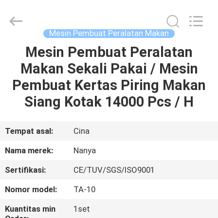
Nanya
Pulp
Molding
Equipment
Co.,
Mesin Pembuat Peralatan Makan
Ltd..
All
Rights
Mesin Pembuat Peralatan
RUMAH
Reserved.
Makan Sekali Pakai / Mesin
PRODUK
Pembuat Kertas Piring Makan
Siang Kotak 14000 Pcs / H
VIDEO
Tempat asal:
Cina
TAMPILAN
Nama merek:
Nanya
VR
Sertifikasi:
CE/TUV/SGS/ISO9001
TENTANG
Nomor model:
TA-10
KAMI
Kuantitas min
1set