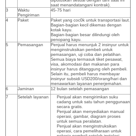
diputuskan sesuai dengan tarif saat ini
saat menandatangani kontrak).
3
Waktu
45-75 hari
Pengiriman
4
Paket
Paket yang coc0k untuk transportasi laut.
Bagian-bagian kecil dikemas dengan
kotak kayu.
Bagian-bagian besar dilindungi oleh
penopang kayu.
5
Pemasangan
Penjual harus menunjuk 2 insinyur untuk
menginstruksikan pembeli untuk
pemasangan, uji coba dan pelatihan.
Semua biaya termasuk tiket pesawat,
visa, akomodasi dan makanan para
insinyur harus ditanggung oleh pembeli.
Selain itu, pembeli harus membayar
insinyur subsidi USD200/orang/hari dan
menawarkan layanan penerjemahan.
6
Jaminan
12 bulan setelah pemasangan
7
Setelah layanan
Penjual akan mengirimkan suku
cadang untuk satu tahun penggunaan
secara gratis.
Penjual akan menyediakan manual
operasi, gambar, diagram proses
untuk semua peralatan.
Penjual akan menginstruksikan
operasi, cara pemeliharaan untuk
pekerja pembeli setelah instalasi.