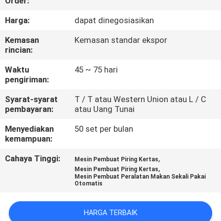
Order:
TUR
Harga:
dapat dinegosiasikan
PABRIK
Kemasan
Kemasan standar ekspor
rincian:
KONTROL
Waktu
45 ~ 75 hari
pengiriman:
KUALITAS
Syarat-syarat
T / T atau Western Union atau L / C
pembayaran:
atau Uang Tunai
HUBUNGI
Menyediakan
50 set per bulan
KAMI
kemampuan:
Cahaya Tinggi:
,
Mesin Pembuat Piring Kertas
BERITA
,
Mesin Pembuat Piring Kertas
Mesin Pembuat Peralatan Makan Sekali Pakai
Otomatis
SITEMAP
HARGA TERBAIK