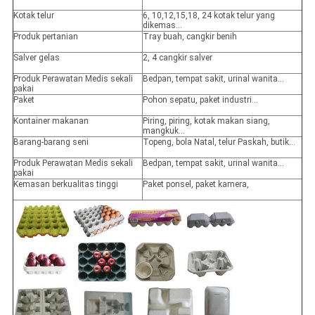
Kotak telur
6, 10,12,15,18, 24 kotak telur yang
dikemas...
Produk pertanian
Tray buah, cangkir benih
Salver gelas
2, 4 cangkir salver
Produk Perawatan Medis sekali
Bedpan, tempat sakit, urinal wanita...
pakai
Paket
Pohon sepatu, paket industri...
Kontainer makanan
Piring, piring, kotak makan siang,
mangkuk...
Barang-barang seni
Topeng, bola Natal, telur Paskah, butik...
Produk Perawatan Medis sekali
Bedpan, tempat sakit, urinal wanita...
pakai
Kemasan berkualitas tinggi
Paket ponsel, paket kamera,