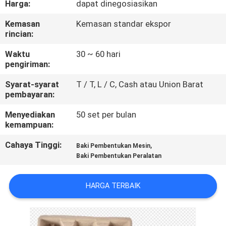
Harga:
dapat dinegosiasikan
TUR
Kemasan
Kemasan standar ekspor
rincian:
PABRIK
Waktu
30 ~ 60 hari
pengiriman:
KONTROL
Syarat-syarat
T / T, L / C, Cash atau Union Barat
KUALITAS
pembayaran:
Menyediakan
50 set per bulan
HUBUNGI
kemampuan:
KAMI
Cahaya Tinggi:
,
Baki Pembentukan Mesin
Baki Pembentukan Peralatan
BERITA
HARGA TERBAIK
SITEMAP