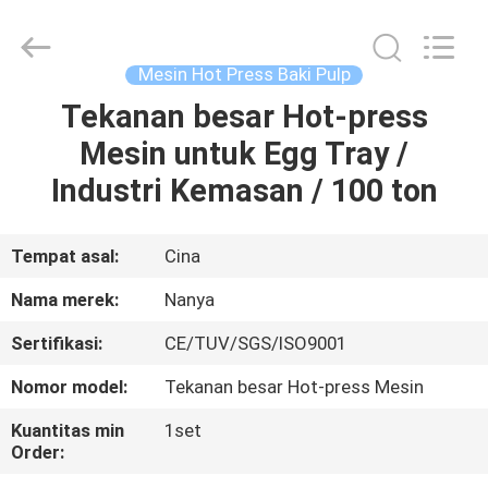
Nanya
Pulp
Molding
Equipment
Co.,
Mesin Hot Press Baki Pulp
Ltd..
All
Rights
Tekanan besar Hot-press
RUMAH
Reserved.
Mesin untuk Egg Tray /
PRODUK
Industri Kemasan / 100 ton
VIDEO
Tempat asal:
Cina
Nama merek:
Nanya
TAMPILAN
Sertifikasi:
CE/TUV/SGS/ISO9001
VR
Nomor model:
Tekanan besar Hot-press Mesin
TENTANG
Kuantitas min
1set
Order:
KAMI