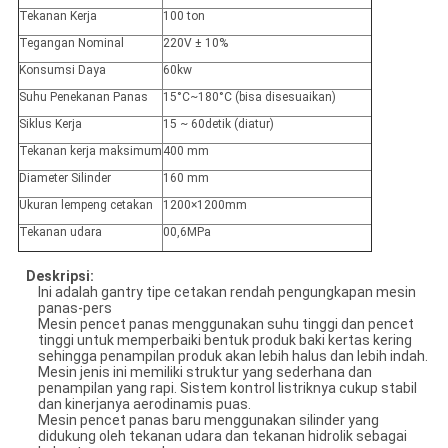
Tekanan Kerja
100 ton
Tegangan Nominal
220V ± 10%
Konsumsi Daya
60kw
Suhu Penekanan Panas
15°C~180°C (bisa disesuaikan)
Siklus Kerja
15 ~ 60detik (diatur)
Tekanan kerja maksimum
400 mm
Diameter Silinder
160 mm
Ukuran lempeng cetakan
1200×1200mm
Tekanan udara
00,6MPa
Deskripsi:
Ini adalah gantry tipe cetakan rendah pengungkapan mesin
panas-pers
Mesin pencet panas menggunakan suhu tinggi dan pencet
tinggi untuk memperbaiki bentuk produk baki kertas kering
sehingga penampilan produk akan lebih halus dan lebih indah.
Mesin jenis ini memiliki struktur yang sederhana dan
penampilan yang rapi. Sistem kontrol listriknya cukup stabil
dan kinerjanya aerodinamis puas.
Mesin pencet panas baru menggunakan silinder yang
didukung oleh tekanan udara dan tekanan hidrolik sebagai