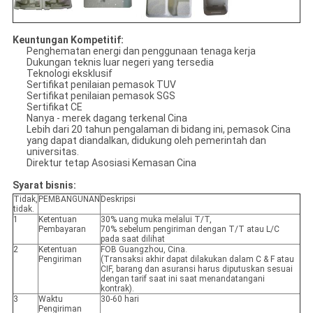
Keuntungan Kompetitif:
Penghematan energi dan penggunaan tenaga kerja
Dukungan teknis luar negeri yang tersedia
Teknologi eksklusif
Sertifikat penilaian pemasok TUV
Sertifikat penilaian pemasok SGS
Sertifikat CE
Nanya - merek dagang terkenal Cina
Lebih dari 20 tahun pengalaman di bidang ini, pemasok Cina
yang dapat diandalkan, didukung oleh pemerintah dan
universitas.
Direktur tetap Asosiasi Kemasan Cina
Syarat bisnis:
Tidak,
PEMBANGUNAN
Deskripsi
tidak.
1
Ketentuan
30% uang muka melalui T/T,
Pembayaran
70% sebelum pengiriman dengan T/T atau L/C
pada saat dilihat
2
Ketentuan
FOB Guangzhou, Cina.
Pengiriman
(Transaksi akhir dapat dilakukan dalam C & F atau
CIF, barang dan asuransi harus diputuskan sesuai
dengan tarif saat ini saat menandatangani
kontrak).
3
Waktu
30-60 hari
Pengiriman