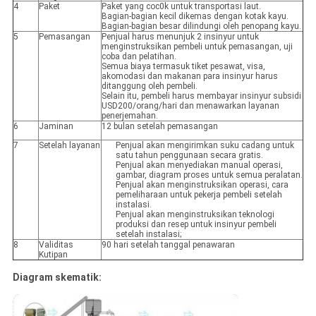
4
Paket
Paket yang coc0k untuk transportasi laut.
Bagian-bagian kecil dikemas dengan kotak kayu.
Bagian-bagian besar dilindungi oleh penopang kayu.
5
Pemasangan
Penjual harus menunjuk 2 insinyur untuk
menginstruksikan pembeli untuk pemasangan, uji
coba dan pelatihan.
Semua biaya termasuk tiket pesawat, visa,
akomodasi dan makanan para insinyur harus
ditanggung oleh pembeli.
Selain itu, pembeli harus membayar insinyur subsidi
USD200/orang/hari dan menawarkan layanan
penerjemahan.
6
Jaminan
12 bulan setelah pemasangan
7
Setelah layanan
Penjual akan mengirimkan suku cadang untuk
satu tahun penggunaan secara gratis.
Penjual akan menyediakan manual operasi,
gambar, diagram proses untuk semua peralatan.
Penjual akan menginstruksikan operasi, cara
pemeliharaan untuk pekerja pembeli setelah
instalasi.
Penjual akan menginstruksikan teknologi
produksi dan resep untuk insinyur pembeli
setelah instalasi;
8
Validitas
90 hari setelah tanggal penawaran
Kutipan
Diagram skematik: