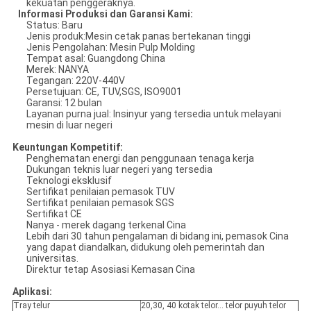
kekuatan penggeraknya.
Informasi Produksi dan Garansi Kami:
Status: Baru
Jenis produk:Mesin cetak panas bertekanan tinggi
Jenis Pengolahan: Mesin Pulp Molding
Tempat asal: Guangdong China
Merek: NANYA
Tegangan: 220V-440V
Persetujuan: CE, TUV,SGS, ISO9001
Garansi: 12 bulan
Layanan purna jual: Insinyur yang tersedia untuk melayani
mesin di luar negeri
Keuntungan Kompetitif:
Penghematan energi dan penggunaan tenaga kerja
Dukungan teknis luar negeri yang tersedia
Teknologi eksklusif
Sertifikat penilaian pemasok TUV
Sertifikat penilaian pemasok SGS
Sertifikat CE
Nanya - merek dagang terkenal Cina
Lebih dari 30 tahun pengalaman di bidang ini, pemasok Cina
yang dapat diandalkan, didukung oleh pemerintah dan
universitas.
Direktur tetap Asosiasi Kemasan Cina
Aplikasi:
Tray telur
20,30, 40 kotak telor... telor puyuh telor