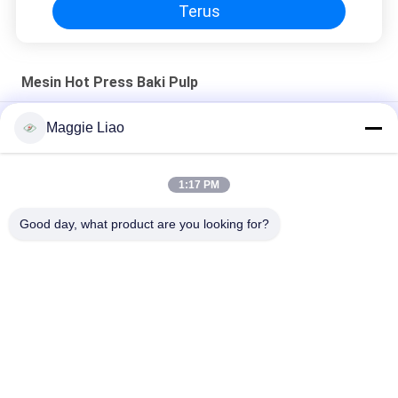
Terus
Mesin Hot Press Baki Pulp
15 Ton Kotak Telur / cangkir - Mesin cetak pulp kertas
Maggie Liao
pemegang
Mesin Cetak Press Panas dengan Kontrol PLC + Layar Sentuh
1:17 PM
Pulp Molding Hot Pressing Machine/ Mesin Hot-pressing
Good day, what product are you looking for?
Bad Request
Semua
Peralatan 
Kertas Mesin Pulp 
Pembuatan Pulp
Molding
Mesin Pembuatan 
Telur Baki Mesin
Kemasan