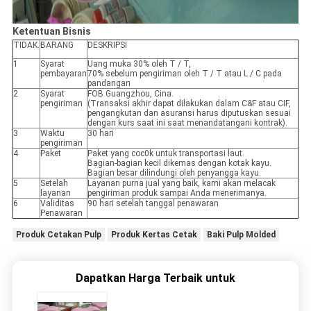
Ketentuan Bisnis
TIDAK.
BARANG
DESKRIPSI
1
Syarat
Uang muka 30% oleh T / T,
pembayaran
70% sebelum pengiriman oleh T / T atau L / C pada
pandangan
2
Syarat
FOB Guangzhou, Cina.
pengiriman
(Transaksi akhir dapat dilakukan dalam C&F atau CIF,
pengangkutan dan asuransi harus diputuskan sesuai
dengan kurs saat ini saat menandatangani kontrak).
3
Waktu
30 hari
pengiriman
4
Paket
Paket yang coc0k untuk transportasi laut.
Bagian-bagian kecil dikemas dengan kotak kayu.
Bagian besar dilindungi oleh penyangga kayu.
5
Setelah
Layanan purna jual yang baik, kami akan melacak
layanan
pengiriman produk sampai Anda menerimanya.
6
Validitas
90 hari setelah tanggal penawaran
Penawaran
Produk Cetakan Pulp
Produk Kertas Cetak
Baki Pulp Molded
Dapatkan Harga Terbaik untuk