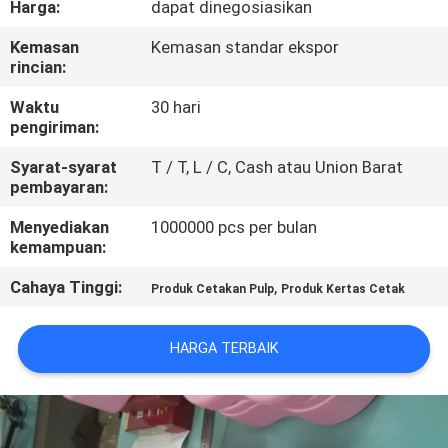
Harga:
dapat dinegosiasikan
TUR
Kemasan
Kemasan standar ekspor
rincian:
PABRIK
Waktu
30 hari
pengiriman:
KONTROL
Syarat-syarat
T / T, L / C, Cash atau Union Barat
KUALITAS
pembayaran:
Menyediakan
1000000 pcs per bulan
HUBUNGI
kemampuan:
KAMI
Cahaya Tinggi:
,
Produk Cetakan Pulp
Produk Kertas Cetak
BERITA
HARGA TERBAIK
SITEMAP