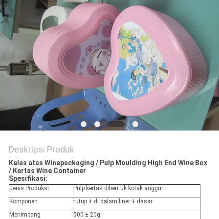
PRIVACY
POLICY
Deskripsi Produk
Kelas atas Winepackaging / Pulp Moulding High End Wine Box
/ Kertas Wine Container
Spesifikasi:
Jenis Produksi
Pulp kertas dibentuk kotak anggur
Komponen
tutup + di dalam liner + dasar
Menimbang
500 ± 20g