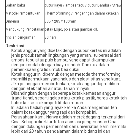
Bahan baku
bubur kayu / ampas tebu / bubur Bambu / Straw
Metode Pembentukan
Thermoforming / Pengeringan dalam cetakan
Dimensi
335 * 285 * 130mm
Mendukung Pencetakan
cetak Logo, pola atau gambar dll.
rincian pengiriman
30 hari
Deskripsi:
Kotak anggur yang dicetak dengan bubur kertas ini adalah
jenis produk ramah lingkungan yang aman. Itu berasal dari
ampas tebu atau pulp bambu, yang dapat dikumpulkan
dengan mudah dengan biaya rendah. Dan itu adalah
pemeriksaan gratis untuk bea cukai.
Kotak anggur ini dibentuk dengan metode thermoforming,
memiliki permukaan yang halus dan plastisitas yang kuat.
Jika pelanggan membutuhkan, kotak anggur dapat dibuat
dengan efek tahan air atau tahan minyak.
Dibandingkan dengan beberapa kotak kemasan anggur
tranditional, seperti gelas atau kotak plastik, harga kotak teh
bubur kertas ini kompetitif dan murah.
Ini adalah hadiah yang layak ketika Anda mengemas teh
dalam kotak anggur yang rapi dan kompak ini.
Perusahaan kami, Nanya adalah merek dagang terkenal dari
Cina. Sebagai direktur tetap asosiasi pengemasan Cina
dengan dukungan pemerintah dan universitas, kami memiliki
lebih dari 20 tahun pengalaman dalam bidang ini dan