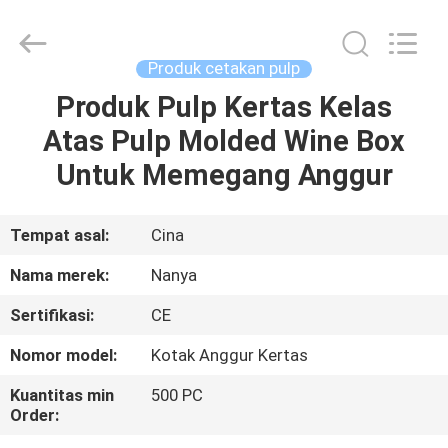
Nanya
Pulp
Molding
Equipment
Co.,
Produk cetakan pulp
Ltd..
All
Rights
Produk Pulp Kertas Kelas
RUMAH
Reserved.
Atas Pulp Molded Wine Box
PRODUK
Untuk Memegang Anggur
VIDEO
Tempat asal:
Cina
Nama merek:
Nanya
TAMPILAN
Sertifikasi:
CE
VR
Nomor model:
Kotak Anggur Kertas
TENTANG
Kuantitas min
500 PC
Order:
KAMI