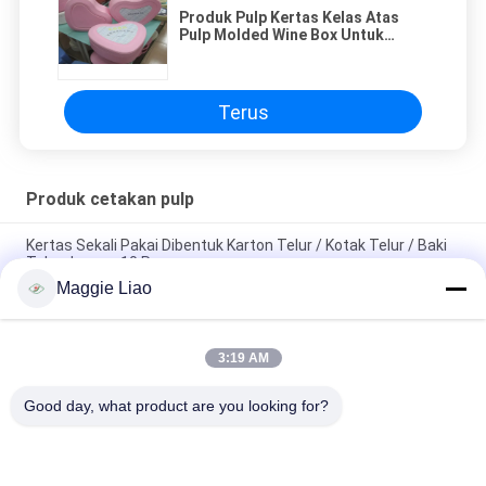
Produk Pulp Kertas Kelas Atas
Pulp Molded Wine Box Untuk
Memegang Anggur
Terus
Produk cetakan pulp
Kertas Sekali Pakai Dibentuk Karton Telur / Kotak Telur / Baki
Telur dengan 10 Rongga
Maggie Liao
Produk yang disesuaikan dengan Tray Buah Pulp Molded
mendukung Straw / Wood pulp molds
3:19 AM
Degradable Rectangular Paper Pulp Molded Products Baki
Buah dengan 20 Rongga
Good day, what product are you looking for?
Bad Request
Semua