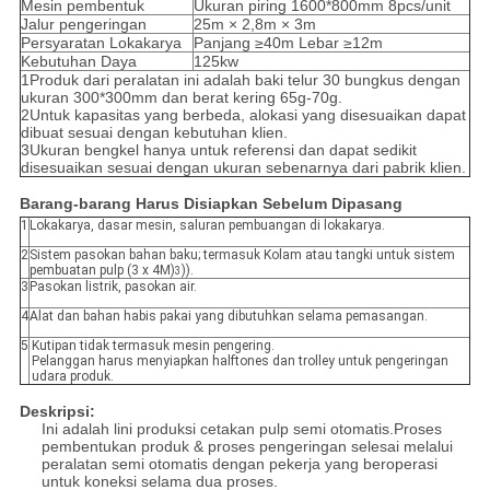
Mesin pembentuk
Ukuran piring 1600*800mm 8pcs/unit
Jalur pengeringan
25m × 2,8m × 3m
Persyaratan Lokakarya
Panjang ≥40m Lebar ≥12m
Kebutuhan Daya
125kw
1Produk dari peralatan ini adalah baki telur 30 bungkus dengan
ukuran 300*300mm dan berat kering 65g-70g.
2Untuk kapasitas yang berbeda, alokasi yang disesuaikan dapat
dibuat sesuai dengan kebutuhan klien.
3Ukuran bengkel hanya untuk referensi dan dapat sedikit
disesuaikan sesuai dengan ukuran sebenarnya dari pabrik klien.
Barang-barang Harus Disiapkan Sebelum Dipasang
1
Lokakarya, dasar mesin, saluran pembuangan di lokakarya.
2
Sistem pasokan bahan baku; termasuk Kolam atau tangki untuk sistem
pembuatan pulp (3 x 4M)
)).
3
3
Pasokan listrik, pasokan air.
4
Alat dan bahan habis pakai yang dibutuhkan selama pemasangan.
5
Kutipan tidak termasuk mesin pengering.
Pelanggan harus menyiapkan halftones dan trolley untuk pengeringan
udara produk.
Deskripsi:
Ini adalah lini produksi cetakan pulp semi otomatis.Proses
pembentukan produk & proses pengeringan selesai melalui
peralatan semi otomatis dengan pekerja yang beroperasi
untuk koneksi selama dua proses.