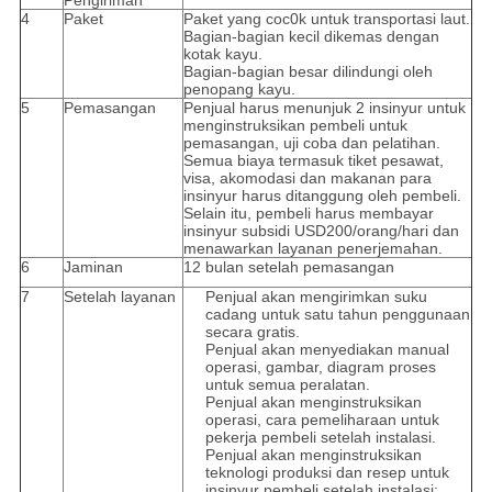
Pengiriman
4
Paket
Paket yang coc0k untuk transportasi laut.
Bagian-bagian kecil dikemas dengan
kotak kayu.
Bagian-bagian besar dilindungi oleh
penopang kayu.
5
Pemasangan
Penjual harus menunjuk 2 insinyur untuk
menginstruksikan pembeli untuk
pemasangan, uji coba dan pelatihan.
Semua biaya termasuk tiket pesawat,
visa, akomodasi dan makanan para
insinyur harus ditanggung oleh pembeli.
Selain itu, pembeli harus membayar
insinyur subsidi USD200/orang/hari dan
menawarkan layanan penerjemahan.
6
Jaminan
12 bulan setelah pemasangan
7
Setelah layanan
Penjual akan mengirimkan suku
cadang untuk satu tahun penggunaan
secara gratis.
Penjual akan menyediakan manual
operasi, gambar, diagram proses
untuk semua peralatan.
Penjual akan menginstruksikan
operasi, cara pemeliharaan untuk
pekerja pembeli setelah instalasi.
Penjual akan menginstruksikan
teknologi produksi dan resep untuk
insinyur pembeli setelah instalasi;