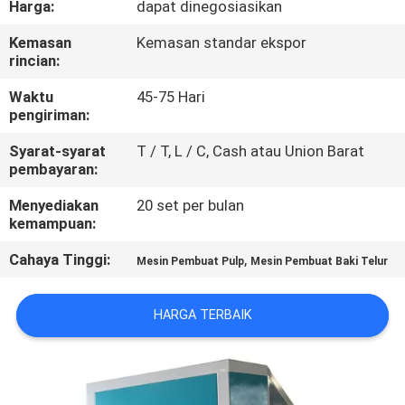
Harga:
dapat dinegosiasikan
TUR
Kemasan
Kemasan standar ekspor
rincian:
PABRIK
Waktu
45-75 Hari
pengiriman:
KONTROL
Syarat-syarat
T / T, L / C, Cash atau Union Barat
KUALITAS
pembayaran:
Menyediakan
20 set per bulan
HUBUNGI
kemampuan:
KAMI
Cahaya Tinggi:
,
Mesin Pembuat Pulp
Mesin Pembuat Baki Telur
BERITA
HARGA TERBAIK
SITEMAP