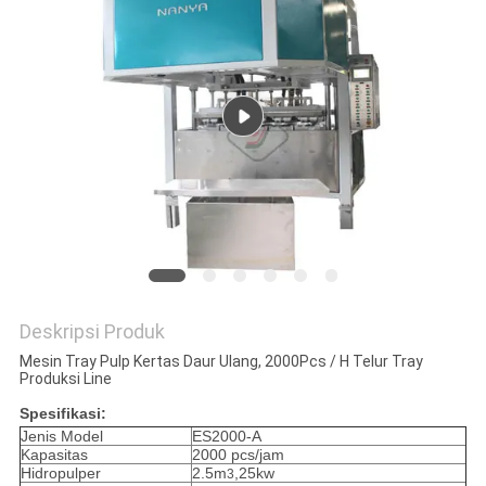
PRIVACY
POLICY
Deskripsi Produk
Mesin Tray Pulp Kertas Daur Ulang, 2000Pcs / H Telur Tray
Produksi Line
Spesifikasi:
Jenis Model
ES2000-A
Kapasitas
2000 pcs/jam
Hidropulper
2.5m
,25kw
3