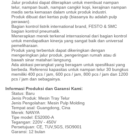
Jalur produksi dapat diterapkan untuk membuat nampan
telur, nampan buah, nampan cangkir kopi, kerajinan nampan
medis serta kemasan dalam untuk produk industri.
Produk dibuat dari kertas pulp (biasanya itu adalah pulp
perawan).
Bagian kontrol listrik international brand, FESTO & SMC
bagian kontrol pneumatik.
Menerapkan merek terkenal internasional dari bagian kontrol
untuk mendapatkan kinerja yang sangat baik dan universal
pemeliharaan.
Produk yang terbentuk dapat dikeringkan dengan
mengeringkan jalur produk, pengeringan rumah atau di
bawah sinar matahari langsung.
Ada alokasi perangkat yang beragam untuk spesifikasi yang
berbeda. Referensi kapasitas untuk nampan telur 30 bungkus
memiliki 400 pcs / jam, 600 pcs / jam, 800 pcs / jam dan 1200
pcs / jam dan sebagainya.
Informasi Produksi dan Garansi Kami:
Status: Baru
Jenis Produk: Mesin Tray Telur
Jenis Pengolahan: Mesin Pulp Molding
Tempat asal: Guangdong, Cina
Merek: NANYA
Tipe model: ES2000-A
Tegangan: 220V - 450V
Persetujuan: CE, TUV,SGS, ISO9001
Garansi: 12 bulan