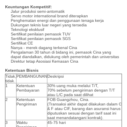
Keuntungan Kompetitif:
Jalur produksi semi-antomatik
Servo motor international brand diterapkan
Penghematan energi dan penggunaan tenaga kerja
Dukungan teknis luar negeri yang tersedia
Teknologi eksklusif
Sertifikat penilaian pemasok TUV
Sertifikat penilaian pemasok SGS
Sertifikat CE
Nanya - merek dagang terkenal Cina
Pengalaman 30 tahun di bidang ini, pemasok Cina yang
dapat diandalkan, didukung oleh pemerintah dan universitas
Direktur tetap Asosiasi Kemasan Cina
Ketentuan Bisnis
Tidak,
PEMBANGUNAN
Deskripsi
tidak.
1
Ketentuan
30% uang muka melalui T/T,
Pembayaran
70% sebelum pengiriman dengan T/T
atau L/C pada saat dilihat
2
Ketentuan
FOB Guangzhou, Cina.
Pengiriman
(Transaksi akhir dapat dilakukan dalam C
& F atau CIF, barang dan asuransi harus
diputuskan sesuai dengan tarif saat ini
saat menandatangani kontrak).
3
Waktu
45-75 hari