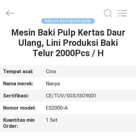
Nanya
Pulp
Molding
Equipment
Co.,
Mesin kemasan pulp
Ltd..
All
Rights
Mesin Baki Pulp Kertas Daur
RUMAH
Reserved.
Ulang, Lini Produksi Baki
PRODUK
Telur 2000Pcs / H
VIDEO
Tempat asal:
Cina
Nama merek:
Nanya
TAMPILAN
Sertifikasi:
CE/TUV/SGS/ISO9001
VR
Nomor model:
ES2000-A
TENTANG
Kuantitas min
1 Set
Order:
KAMI