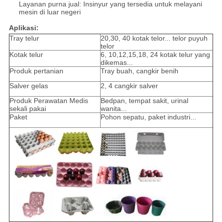
Layanan purna jual: Insinyur yang tersedia untuk melayani
mesin di luar negeri
Aplikasi:
Tray telur
20,30, 40 kotak telor... telor puyuh
telor
Kotak telur
6, 10,12,15,18, 24 kotak telur yang
dikemas...
Produk pertanian
Tray buah, cangkir benih
Salver gelas
2, 4 cangkir salver
Produk Perawatan Medis
Bedpan, tempat sakit, urinal
sekali pakai
wanita...
Paket
Pohon sepatu, paket industri...