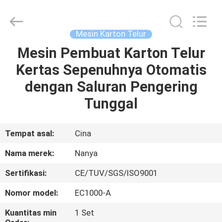
Nanya
Pulp
Molding
Equipment
Co.,
Mesin Karton Telur
Ltd..
All
Rights
Mesin Pembuat Karton Telur
RUMAH
Reserved.
Kertas Sepenuhnya Otomatis
PRODUK
dengan Saluran Pengering
Tunggal
VIDEO
Tempat asal:
Cina
TAMPILAN
Nama merek:
Nanya
VR
Sertifikasi:
CE/TUV/SGS/ISO9001
TENTANG
Nomor model:
EC1000-A
KAMI
Kuantitas min
1 Set