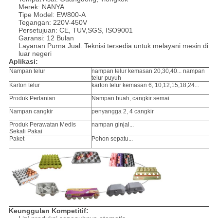
Merek: NANYA
Tipe Model: EW800-A
Tegangan: 220V-450V
Persetujuan: CE, TUV,SGS, ISO9001
Garansi: 12 Bulan
Layanan Purna Jual: Teknisi tersedia untuk melayani mesin di
luar negeri
Aplikasi:
Nampan telur
nampan telur kemasan 20,30,40... nampan
telur puyuh
Karton telur
karton telur kemasan 6, 10,12,15,18,24...
Produk Pertanian
Nampan buah, cangkir semai
Nampan cangkir
penyangga 2, 4 cangkir
Produk Perawatan Medis
nampan ginjal...
Sekali Pakai
Paket
Pohon sepatu...
Keunggulan Kompetitif: