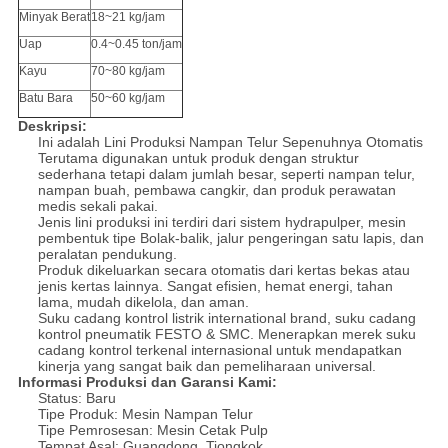
Minyak Berat
18~21 kg/jam
Uap
0.4~0.45 ton/jam
Kayu
70~80 kg/jam
Batu Bara
50~60 kg/jam
Deskripsi:
Ini adalah Lini Produksi Nampan Telur Sepenuhnya Otomatis
Terutama digunakan untuk produk dengan struktur
sederhana tetapi dalam jumlah besar, seperti nampan telur,
nampan buah, pembawa cangkir, dan produk perawatan
medis sekali pakai.
Jenis lini produksi ini terdiri dari sistem hydrapulper, mesin
pembentuk tipe Bolak-balik, jalur pengeringan satu lapis, dan
peralatan pendukung.
Produk dikeluarkan secara otomatis dari kertas bekas atau
jenis kertas lainnya. Sangat efisien, hemat energi, tahan
lama, mudah dikelola, dan aman.
Suku cadang kontrol listrik international brand, suku cadang
kontrol pneumatik FESTO & SMC. Menerapkan merek suku
cadang kontrol terkenal internasional untuk mendapatkan
kinerja yang sangat baik dan pemeliharaan universal.
Informasi Produksi dan Garansi Kami:
Status: Baru
Tipe Produk: Mesin Nampan Telur
Tipe Pemrosesan: Mesin Cetak Pulp
Tempat Asal: Guangdong, Tiongkok