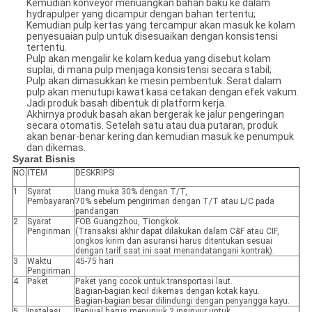
Kemudian konveyor menuangkan bahan baku ke dalam
hydrapulper yang dicampur dengan bahan tertentu;
Kemudian pulp kertas yang tercampur akan masuk ke kolam
penyesuaian pulp untuk disesuaikan dengan konsistensi
tertentu.
Pulp akan mengalir ke kolam kedua yang disebut kolam
suplai, di mana pulp menjaga konsistensi secara stabil;
Pulp akan dimasukkan ke mesin pembentuk. Serat dalam
pulp akan menutupi kawat kasa cetakan dengan efek vakum.
Jadi produk basah dibentuk di platform kerja.
Akhirnya produk basah akan bergerak ke jalur pengeringan
secara otomatis. Setelah satu atau dua putaran, produk
akan benar-benar kering dan kemudian masuk ke penumpuk
dan dikemas.
Syarat Bisnis
NO.
ITEM
DESKRIPSI
1
Syarat
Uang muka 30% dengan T/T,
Pembayaran
70% sebelum pengiriman dengan T/T atau L/C pada
pandangan
2
Syarat
FOB Guangzhou, Tiongkok.
Pengiriman
(Transaksi akhir dapat dilakukan dalam C&F atau CIF,
ongkos kirim dan asuransi harus ditentukan sesuai
dengan tarif saat ini saat menandatangani kontrak).
3
Waktu
45-75 hari
Pengiriman
4
Paket
Paket yang cocok untuk transportasi laut.
Bagian-bagian kecil dikemas dengan kotak kayu.
Bagian-bagian besar dilindungi dengan penyangga kayu.
5
Instalasi
Penjual harus menunjuk 2 insinyur untuk