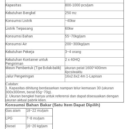
Kapasitas
800-1000 pcs/jam
Kebutuhan Bengkel
250 m
2
Konsumsi Listrik
~40kw
Listrik Terpasang
60kw
Konsumsi Bahan
55~70kg/jam
Konsumsi Air
200~300kg/jam
Kebutuhan Pekerja
3~4 orang
Kebutuhan Kontainer untuk
2 x 40HQ
Pengiriman
Mesin Pembentuk (Tipe Bolak-balik)
ukuran pelat 1600*400mm
4pcs/waktu
Jalur Pengeringan
16x2.6x2.4m 1-Lapisan
Catatan:
1. Kapasitas dihitung berdasarkan nampan telur kemasan 30 (ukuran
300x300mm, berat 65g~70g).
2. Ukuran bengkel hanya untuk referensi dan dapat disesuaikan dengan
ukuran aktual pabrik klien.
Konsumsi Bahan Bakar (Satu Item Dapat Dipilih)
Gas alam
18~22 m
/jam
3
LPG
7~8 m
/jam
3
Diesel
16~20 kg/jam