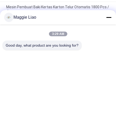
Mesin Pembuat Baki Kertas Karton Telur Otomatis 1800 Pcs /
Jam
Maggie Liao
Sepenuhnya Otomatis Pulp Kertas Egg Carton Tray Membuat
Mesin CE Persetujuan
3:29 AM
Mesin Cetak Reciprocating Baki Telur Baki Telur Peternakan
Ayam
Good day, what product are you looking for?
Bad Request
Semua
Peralatan 
Kertas Mesin Pulp 
Pembuatan Pulp
Molding
Mesin Pembuatan 
Telur Baki Mesin
Kemasan
Mesin Pembuat 
Mesin Karton Telur
Peralatan Makan