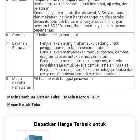
menginstruksikan pembeli untuk instalasi, uji coba, dan
pelatihan.
Semua biaya termasuk tiket pesawat, VISA, akomodasi,
dan makanan insinyur harus ditanggung oleh pembeli.
Selain itu, pembeli harus membayar subsidi insinyur
sebesar USD200/orang/hari dan menyediakan layanan
terjemahan.
6
Garansi
12 bulan setelah instalasi
7
Layanan
Penjual akan mengirimkan suku cadang untuk
Purna Jual
penggunaan satu tahun secara gratis.
Penjual akan menyediakan manual operasi, gambar,
diagram proses untuk semua peralatan.
Penjual akan menginstruksikan operasi, metode
pemeliharaan untuk pekerja pembeli setelah instalasi.
Penjual akan menginstruksikan teknologi produksi dan
resep untuk insinyur pembeli setelah instalasi;
8
Masa
90 hari setelah tanggal penawaran
Berlaku
Penawaran
Mesin Pembuat Karton Telur
Mesin Karton Telur
Mesin Kotak Telur
Dapatkan Harga Terbaik untuk