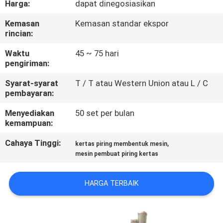
Harga:
dapat dinegosiasikan
TUR
Kemasan
Kemasan standar ekspor
rincian:
PABRIK
Waktu
45 ~ 75 hari
pengiriman:
KONTROL
Syarat-syarat
T / T atau Western Union atau L / C
KUALITAS
pembayaran:
Menyediakan
50 set per bulan
HUBUNGI
kemampuan:
KAMI
Cahaya Tinggi:
,
kertas piring membentuk mesin
mesin pembuat piring kertas
BERITA
HARGA TERBAIK
SITEMAP