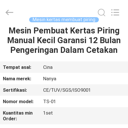
Nanya
Pulp
Molding
Equipment
Co.,
Mesin kertas membuat piring
Ltd..
All
Rights
Mesin Pembuat Kertas Piring
RUMAH
Reserved.
Manual Kecil Garansi 12 Bulan
PRODUK
Pengeringan Dalam Cetakan
VIDEO
Tempat asal:
Cina
Nama merek:
Nanya
TAMPILAN
Sertifikasi:
CE/TUV/SGS/ISO9001
VR
Nomor model:
TS-01
TENTANG
Kuantitas min
1set
Order:
KAMI