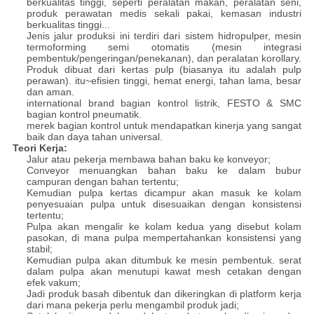
berkualitas tinggi, seperti peralatan makan, peralatan seni,
produk perawatan medis sekali pakai, kemasan industri
berkualitas tinggi...
Jenis jalur produksi ini terdiri dari sistem hidropulper, mesin
termoforming semi otomatis (mesin integrasi
pembentuk/pengeringan/penekanan), dan peralatan korollary.
Produk dibuat dari kertas pulp (biasanya itu adalah pulp
perawan). itu~efisien tinggi, hemat energi, tahan lama, besar
dan aman.
international brand bagian kontrol listrik, FESTO & SMC
bagian kontrol pneumatik.
merek bagian kontrol untuk mendapatkan kinerja yang sangat
baik dan daya tahan universal.
Teori Kerja:
Jalur atau pekerja membawa bahan baku ke konveyor;
Conveyor menuangkan bahan baku ke dalam bubur
campuran dengan bahan tertentu;
Kemudian pulpa kertas dicampur akan masuk ke kolam
penyesuaian pulpa untuk disesuaikan dengan konsistensi
tertentu;
Pulpa akan mengalir ke kolam kedua yang disebut kolam
pasokan, di mana pulpa mempertahankan konsistensi yang
stabil;
Kemudian pulpa akan ditumbuk ke mesin pembentuk. serat
dalam pulpa akan menutupi kawat mesh cetakan dengan
efek vakum;
Jadi produk basah dibentuk dan dikeringkan di platform kerja
dari mana pekerja perlu mengambil produk jadi;