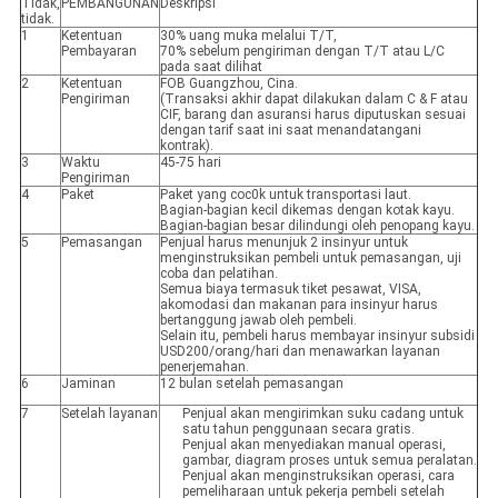
Tidak,
PEMBANGUNAN
Deskripsi
tidak.
1
Ketentuan
30% uang muka melalui T/T,
Pembayaran
70% sebelum pengiriman dengan T/T atau L/C
pada saat dilihat
2
Ketentuan
FOB Guangzhou, Cina.
Pengiriman
(Transaksi akhir dapat dilakukan dalam C & F atau
CIF, barang dan asuransi harus diputuskan sesuai
dengan tarif saat ini saat menandatangani
kontrak).
3
Waktu
45-75 hari
Pengiriman
4
Paket
Paket yang coc0k untuk transportasi laut.
Bagian-bagian kecil dikemas dengan kotak kayu.
Bagian-bagian besar dilindungi oleh penopang kayu.
5
Pemasangan
Penjual harus menunjuk 2 insinyur untuk
menginstruksikan pembeli untuk pemasangan, uji
coba dan pelatihan.
Semua biaya termasuk tiket pesawat, VISA,
akomodasi dan makanan para insinyur harus
bertanggung jawab oleh pembeli.
Selain itu, pembeli harus membayar insinyur subsidi
USD200/orang/hari dan menawarkan layanan
penerjemahan.
6
Jaminan
12 bulan setelah pemasangan
7
Setelah layanan
Penjual akan mengirimkan suku cadang untuk
satu tahun penggunaan secara gratis.
Penjual akan menyediakan manual operasi,
gambar, diagram proses untuk semua peralatan.
Penjual akan menginstruksikan operasi, cara
pemeliharaan untuk pekerja pembeli setelah