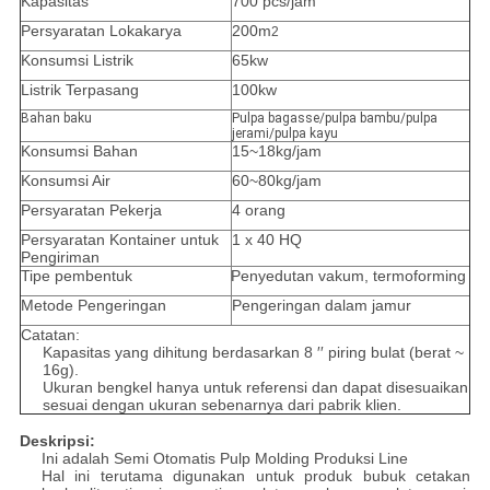
Kapasitas
700 pcs/jam
Persyaratan Lokakarya
200m
2
Konsumsi Listrik
65kw
Listrik Terpasang
100kw
Bahan baku
Pulpa bagasse/pulpa bambu/pulpa
jerami/pulpa kayu
Konsumsi Bahan
15~18kg/jam
Konsumsi Air
60~80kg/jam
Persyaratan Pekerja
4 orang
Persyaratan Kontainer untuk
1 x 40 HQ
Pengiriman
Tipe pembentuk
Penyedutan vakum, termoforming
Metode Pengeringan
Pengeringan dalam jamur
Catatan:
Kapasitas yang dihitung berdasarkan 8 ′′ piring bulat (berat ~
16g).
Ukuran bengkel hanya untuk referensi dan dapat disesuaikan
sesuai dengan ukuran sebenarnya dari pabrik klien.
Deskripsi:
Ini adalah Semi Otomatis Pulp Molding Produksi Line
Hal ini terutama digunakan untuk produk bubuk cetakan