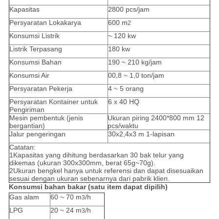
Kapasitas
2800 pcs/jam
Persyaratan Lokakarya
600 m
2
Konsumsi Listrik
~ 120 kw
Listrik Terpasang
180 kw
Konsumsi Bahan
190 ~ 210 kg/jam
Konsumsi Air
00,8 ~ 1,0 ton/jam
Persyaratan Pekerja
4 ~ 5 orang
Persyaratan Kontainer untuk
6 x 40 HQ
Pengiriman
Mesin pembentuk (jenis
Ukuran piring 2400*800 mm 12
bergantian)
pcs/waktu
Jalur pengeringan
30x2,4x3 m 1-lapisan
Catatan:
1Kapasitas yang dihitung berdasarkan 30 bak telur yang
dikemas (ukuran 300x300mm, berat 65g~70g).
2Ukuran bengkel hanya untuk referensi dan dapat disesuaikan
sesuai dengan ukuran sebenarnya dari pabrik klien.
Konsumsi bahan bakar (satu item dapat dipilih)
Gas alam
60 ~ 70 m
/h
3
LPG
20 ~ 24 m
/h
3