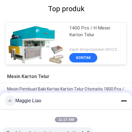
Top produk
1400 Pcs / H Mesin
Karton Telur
dapat dinegosiasikan MOQ:Dapat dinegosiasikan
KONTAK
Mesin Karton Telur
Mesin Pembuat Baki Kertas Karton Telur Otomatis 1800 Pcs /
Jam
Maggie Liao
Sepenuhnya Otomatis Pulp Kertas Egg Carton Tray Membuat
Mesin CE Persetujuan
11:17 AM
Mesin Cetak Reciprocating Baki Telur Baki Telur Peternakan
Ayam