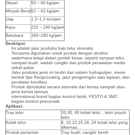
Diesel
50 ~ 60 kg/jam
Minyak Berat
52 ~ 62 kg/jam
Uap
1.2~1.3 ton/jam
Kayu
210 ~ 240 kg/jam
Batubara
160~180 kg/jam
Deskripsi:
Ini adalah jalur produksi baki telur otomatis
Terutama digunakan untuk produk dengan struktur
sederhana tetapi dalam jumlah besar, seperti nampan telur,
nampan buah, wadah cangkir dan produk perawatan medis
sekali pakai.
Jalur produksi jenis ini terdiri dari sistem hydrapulper, mesin
bentuk tipe Reciprocating, jalur pengeringan satu lapisan, dan
peralatan korollary.
Produk diproduksi secara otomatis dari kertas sampah atau
jenis kertas lainnya.
international brand bagian kontrol listrik, FESTO & SMC
bagian kontrol pneumatik.
Aplikasi:
Tray telur
20,30, 40 kotak telor... telor puyuh
telor
Kotak telur
6, 10,12,15,18, 24 kotak telur yang
dikemas...
Produk pertanian
Tray buah, cangkir benih