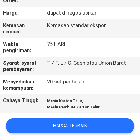
Order:
TUR
Harga:
dapat dinegosiasikan
PABRIK
Kemasan
Kemasan standar ekspor
rincian:
KONTROL
Waktu
75 HARI
pengiriman:
KUALITAS
Syarat-syarat
T / T, L / C, Cash atau Union Barat
pembayaran:
HUBUNGI
Menyediakan
20 set per bulan
KAMI
kemampuan:
Cahaya Tinggi:
,
Mesin Karton Telur
BERITA
Mesin Pembuat Karton Telur
SITEMAP
HARGA TERBAIK