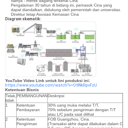
Nanya - merek dagang terkenal Cina
Pengalaman 30 tahun di bidang ini, pemasok Cina yang
dapat diandalkan, didukung oleh pemerintah dan universitas.
Direktur tetap Asosiasi Kemasan Cina
Diagram skematik:
YouTube Video Link untuk lini produksi ini:
https://www.youtube.com/watch?v=OtINkRpvFzU
Ketentuan Bisnis
Tidak,
PEMBANGUNAN
Deskripsi
tidak.
1
Ketentuan
30% uang muka melalui T/T,
Pembayaran
70% sebelum pengiriman dengan T/T
atau L/C pada saat dilihat
2
Ketentuan
FOB Guangzhou, Cina.
Pengiriman
(Transaksi akhir dapat dilakukan dalam C