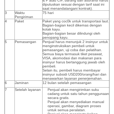
& F atau CIF, barang dan asuransi harus
diputuskan sesuai dengan tarif saat ini
saat menandatangani kontrak).
3
Waktu
75 hari
Pengiriman
4
Paket
Paket yang coc0k untuk transportasi laut.
Bagian-bagian kecil dikemas dengan
kotak kayu.
Bagian-bagian besar dilindungi oleh
penopang kayu.
5
Pemasangan
Penjual harus menunjuk 2 insinyur untuk
menginstruksikan pembeli untuk
pemasangan, uji coba dan pelatihan.
Semua biaya termasuk tiket pesawat,
VISA, akomodasi dan makanan para
insinyur harus bertanggung jawab oleh
pembeli.
Selain itu, pembeli harus membayar
insinyur subsidi USD200/orang/hari dan
menawarkan layanan penerjemahan.
6
Jaminan
12 bulan setelah pemasangan
7
Setelah layanan
Penjual akan mengirimkan suku
cadang untuk satu tahun penggunaan
secara gratis.
Penjual akan menyediakan manual
operasi, gambar, diagram proses
untuk semua peralatan.
Penjual akan menginstruksikan