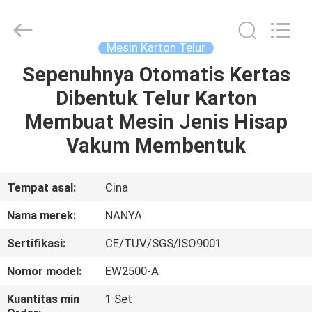
Nanya
Pulp
Molding
Equipment
Co.,
Mesin Karton Telur
Ltd..
All
Rights
Sepenuhnya Otomatis Kertas
RUMAH
Reserved.
Dibentuk Telur Karton
PRODUK
Membuat Mesin Jenis Hisap
Vakum Membentuk
VIDEO
Tempat asal:
Cina
TAMPILAN
Nama merek:
NANYA
VR
Sertifikasi:
CE/TUV/SGS/ISO9001
TENTANG
Nomor model:
EW2500-A
KAMI
Kuantitas min
1 Set