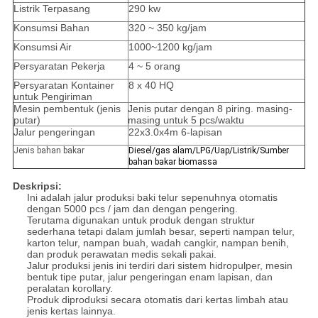
Listrik Terpasang
290 kw
Konsumsi Bahan
320 ~ 350 kg/jam
Konsumsi Air
1000~1200 kg/jam
Persyaratan Pekerja
4 ~ 5 orang
Persyaratan Kontainer
8 x 40 HQ
untuk Pengiriman
Mesin pembentuk (jenis
Jenis putar dengan 8 piring. masing-
putar)
masing untuk 5 pcs/waktu
Jalur pengeringan
22x3.0x4m 6-lapisan
Jenis bahan bakar
Diesel/gas alam/LPG/Uap/Listrik/Sumber
bahan bakar biomassa
Deskripsi:
Ini adalah jalur produksi baki telur sepenuhnya otomatis
dengan 5000 pcs / jam dan dengan pengering.
Terutama digunakan untuk produk dengan struktur
sederhana tetapi dalam jumlah besar, seperti nampan telur,
karton telur, nampan buah, wadah cangkir, nampan benih,
dan produk perawatan medis sekali pakai.
Jalur produksi jenis ini terdiri dari sistem hidropulper, mesin
bentuk tipe putar, jalur pengeringan enam lapisan, dan
peralatan korollary.
Produk diproduksi secara otomatis dari kertas limbah atau
jenis kertas lainnya.