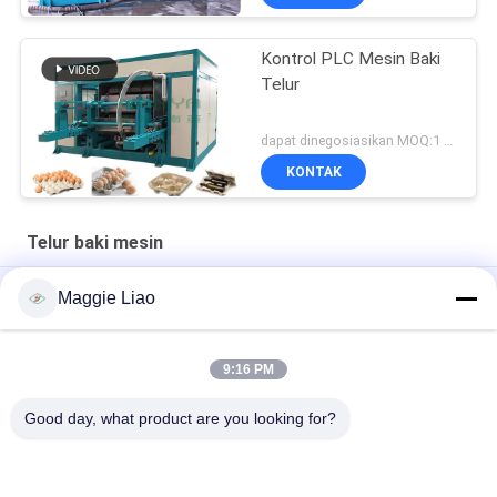
Kontrol PLC Mesin Baki
Telur
dapat dinegosiasikan MOQ:1 set
KONTAK
Telur baki mesin
Mesin pencetak cangkir / bak telur berputar otomatis
Maggie Liao
Mesin Baki Telur Kertas Daur Ulang Sepenuhnya Otomatis
9:16 PM
Limbah Kertas Pulp Otomatis Dibentuk Mesin Baki Telur Mesin
Cetak Telur Clamshell
Good day, what product are you looking for?
Bad Request
Semua