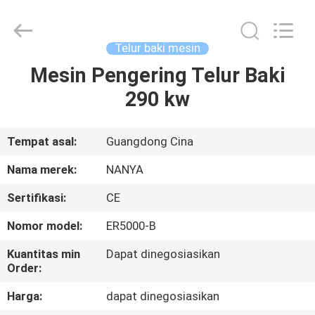
Nanya
Pulp
Molding
Equipment
Co.,
Telur baki mesin
Ltd..
All
Rights
Mesin Pengering Telur Baki
RUMAH
Reserved.
290 kw
PRODUK
Tempat asal:
Guangdong Cina
VIDEO
Nama merek:
NANYA
Sertifikasi:
CE
TAMPILAN
Nomor model:
ER5000-B
VR
Kuantitas min
Dapat dinegosiasikan
Order:
TENTANG
Harga:
dapat dinegosiasikan
KAMI