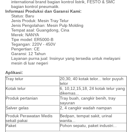
international brand bagian kontrol listrik, FESTO & SMC
bagian kontrol pneumatik.
Informasi Produksi dan Garansi Kami:
Status: Baru
Jenis Produk: Mesin Tray Telur
Jenis Pengolahan: Mesin Pulp Molding
Tempat asal: Guangdong, Cina
Merek: NANYA
Tipe model: ER5000-B
Tegangan: 220V - 450V
Pengertian: CE
Garansi: 12 Tahun
Layanan purna jual: Insinyur yang tersedia untuk melayani
mesin di luar negeri
Aplikasi:
Tray telur
20,30, 40 kotak telor... telor puyuh
telor
Kotak telur
6, 10,12,15,18, 24 kotak telur yang
dikemas...
Produk pertanian
Tray buah, cangkir benih, tray
sayuran
Salver gelas
2, 4 cangkir wadah nampan
Produk Perawatan Medis
Bedpan, tempat sakit, urinal
sekali pakai
wanita...
Paket
Pohon sepatu, paket industri...