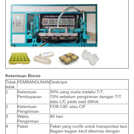
Ketentuan Bisnis
Tidak,
PEMBANGUNAN
Deskripsi
tidak.
1
Ketentuan
30% uang muka melalui T/T,
Pembayaran
70% sebelum pengiriman dengan T/T
atau L/C pada saat dilihat
2
Ketentuan
FOB C&F atau CIF
Pengiriman
3
Waktu
90 hari
Pengiriman
4
Paket
Paket yang coc0k untuk transportasi laut.
Bagian-bagian kecil dikemas dengan