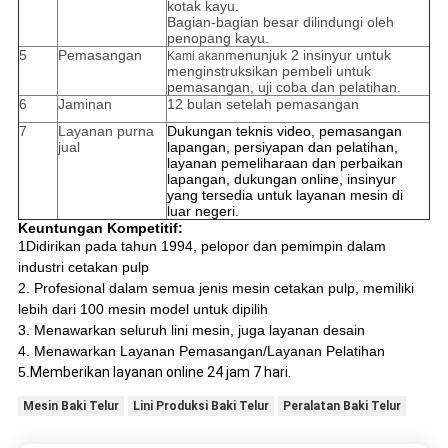
kotak kayu.
Bagian-bagian besar dilindungi oleh
penopang kayu.
5
Pemasangan
menunjuk 2 insinyur untuk
Kami akan
menginstruksikan pembeli untuk
pemasangan, uji coba dan pelatihan.
6
Jaminan
12 bulan setelah pemasangan
7
Layanan purna
Dukungan teknis video, pemasangan
jual
lapangan, persiyapan dan pelatihan,
layanan pemeliharaan dan perbaikan
lapangan, dukungan online, insinyur
yang tersedia untuk layanan mesin di
luar negeri.
Keuntungan Kompetitif:
1Didirikan pada tahun 1994, pelopor dan pemimpin dalam 
industri cetakan pulp
2. Profesional dalam semua jenis mesin cetakan pulp, memiliki 
lebih dari 100 mesin model untuk dipilih
3. Menawarkan seluruh lini mesin, juga layanan desain
4. Menawarkan Layanan Pemasangan/Layanan Pelatihan
5.
Memberikan layanan online 24 jam 7 hari.
Mesin Baki Telur
Lini Produksi Baki Telur
Peralatan Baki Telur