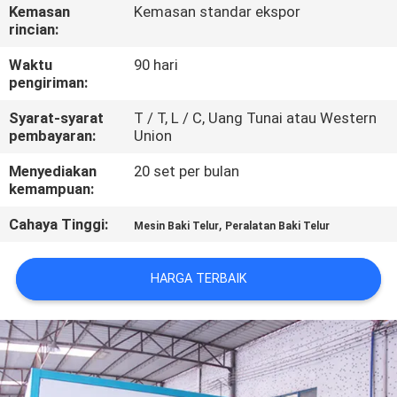
Kemasan
Kemasan standar ekspor
rincian:
TUR
PABRIK
Waktu
90 hari
pengiriman:
Syarat-syarat
T / T, L / C, Uang Tunai atau Western
KONTROL
pembayaran:
Union
KUALITAS
Menyediakan
20 set per bulan
kemampuan:
HUBUNGI
Cahaya Tinggi:
,
Mesin Baki Telur
Peralatan Baki Telur
KAMI
HARGA TERBAIK
BERITA
SITEMAP