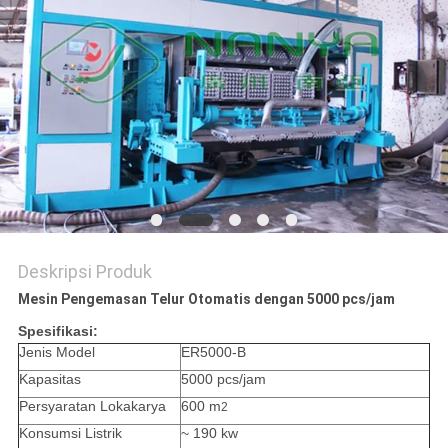
PRIVACY
POLICY
Deskripsi Produk
Mesin Pengemasan Telur Otomatis dengan 5000 pcs/jam
Spesifikasi:
Jenis Model
ER5000-B
Kapasitas
5000 pcs/jam
Persyaratan Lokakarya
600 m
2
Konsumsi Listrik
~ 190 kw