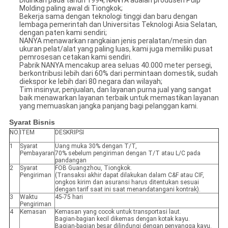
Didirikan pada tahun 1994, NANYA adalah produsen Pulp
Molding paling awal di Tiongkok;
Bekerja sama dengan teknologi tinggi dan baru dengan
lembaga pemerintah dan Universitas Teknologi Asia Selatan,
dengan paten kami sendiri;
NANYA menawarkan rangkaian jenis peralatan/mesin dan
ukuran pelat/alat yang paling luas, kami juga memiliki pusat
pemrosesan cetakan kami sendiri.
Pabrik NANYA mencakup area seluas 40.000 meter persegi,
berkontribusi lebih dari 60% dari permintaan domestik, sudah
diekspor ke lebih dari 80 negara dan wilayah;
Tim insinyur, penjualan, dan layanan purna jual yang sangat
baik menawarkan layanan terbaik untuk memastikan layanan
yang memuaskan jangka panjang bagi pelanggan kami.
Syarat Bisnis
NO.
ITEM
DESKRIPSI
1
Syarat
Uang muka 30% dengan T/T,
Pembayaran
70% sebelum pengiriman dengan T/T atau L/C pada
pandangan
2
Syarat
FOB Guangzhou, Tiongkok.
Pengiriman
(Transaksi akhir dapat dilakukan dalam C&F atau CIF,
ongkos kirim dan asuransi harus ditentukan sesuai
dengan tarif saat ini saat menandatangani kontrak).
3
Waktu
45-75 hari
Pengiriman
4
Kemasan
Kemasan yang cocok untuk transportasi laut.
Bagian-bagian kecil dikemas dengan kotak kayu.
Bagian-bagian besar dilindungi dengan penyangga kayu.