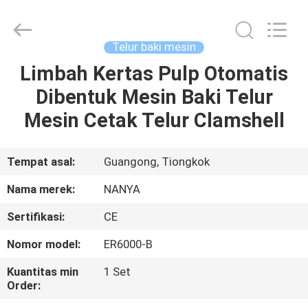
Nanya
Pulp
Molding
Equipment
Co.,
Telur baki mesin
Ltd..
All
Rights
Limbah Kertas Pulp Otomatis
RUMAH
Reserved.
Dibentuk Mesin Baki Telur
PRODUK
Mesin Cetak Telur Clamshell
VIDEO
Tempat asal:
Guangong, Tiongkok
Nama merek:
NANYA
TAMPILAN
Sertifikasi:
CE
VR
Nomor model:
ER6000-B
TENTANG
Kuantitas min
1 Set
Order:
KAMI