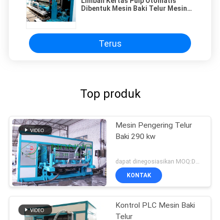
Limbah Kertas Pulp Otomatis
Dibentuk Mesin Baki Telur Mesin
Cetak Telur Clamshell
Terus
Top produk
Mesin Pengering Telur
Baki 290 kw
dapat dinegosiasikan MOQ:Dapat dinegosiasikan
KONTAK
Kontrol PLC Mesin Baki
Telur