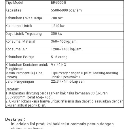
Tipe Model
ER6000-B
Kapasitas
5500-6000 pcs/jam
Kebutuhan Lokasi Kerja
700 m
2
Konsumsi Listrik
~210 kw
Daya Listrik Terpasang
350 kw
Konsumsi Material
360~400kg/jam
Konsumsi Air
1200~1400 kg/jam
Kebutuhan Pekerja
5~6 orang
Kebutuhan Kontainer untuk
9 x 40 HQ
Pengiriman
Mesin Pembentuk (Tipe
Tipe rotary dengan 8 pelat. Masing-masing
Rotary)
untuk 6 pcs/waktu
Jalur Pengeringan
22x3.4x4m 6-Lapisan
Catatan:
1. Kapasitas dihitung berdasarkan baki telur kemasan 30 (ukuran
300x300mm, berat 65g~70g).
2. Ukuran lokasi kerja hanya untuk referensi dan dapat disesuaikan dengan
ukuran aktual pabrik klien.
Deskripsi:
Ini adalah lini produksi baki telur otomatis penuh dengan
otomatisasi tinggi.