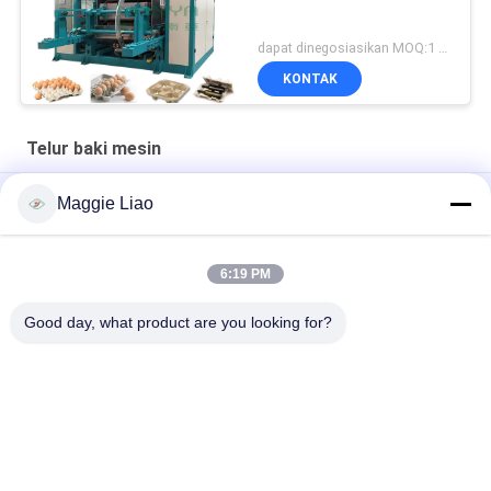
dapat dinegosiasikan MOQ:1 set
KONTAK
Telur baki mesin
Mesin pencetak cangkir / bak telur berputar otomatis
Maggie Liao
Mesin Baki Telur Kertas Daur Ulang Sepenuhnya Otomatis
6:19 PM
Limbah Kertas Pulp Otomatis Dibentuk Mesin Baki Telur Mesin
Cetak Telur Clamshell
Good day, what product are you looking for?
Bad Request
Semua
Peralatan 
Kertas Mesin Pulp 
Pembuatan Pulp
Molding