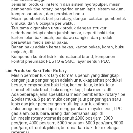
Jenis lini produksi ini terdiri dari sistem hydrapulper, mesin
pembentuk tipe rotary, pengering enam lapis, sistem vakum,
kompresor udara, dan peralatan bantu.
Mesin pembentuk bertipe rotary, dengan cetakan pembentuk
8 muka, dan 6 pcs/jam per waktu.
Terutama digunakan untuk produk dengan struktur
sederhana tetapi dalam jumlah besar, seperti baki telur,
karton telur, baki buah, pembawa cangkir, dan produk
perawatan medis sekali pakai.
Bahan baku adalah kertas bekas, karton bekas, koran, buku,
majalah, dll.
Komponen kontrol listrik international brand, komponen
kontrol pneumatik FESTO & SMC, layar sentuh PLC.
Lini Produksi Baki Telur Rotary:
Mesin pembentuk rotary otomatis penuh yang dilengkapi
dengan jalur pengeringan adalah untuk kapasitas produksi
besar, memproduksi baki telur, karton telur, kotak telur
clamshell, baki buah, baki cangkir kopi, baki medis, dll.
Ada beberapa jenis spesifikasi mesin pembentuk rotary tipe
2 pelat muka, 6 pelat muka dengan jalur pengeringan satu
lapis dan jalur pengeringan multi-lapis untuk pilihan.
Jalur pengeringan dapat menggunakan minyak diesel, LPG,
gas alam, batu bara, arang, dan pemanas uap, dll.
Lini mesin rotary otomatis penuh 2000 pcs/jam, 3000
pcs/jam, 4000 pcs/jam, 5000 pcs/jam, 6000 pcs/jam, 8000
pcs/jam, dll. untuk pilihan, berdasarkan baki telur sebagai
referensi.