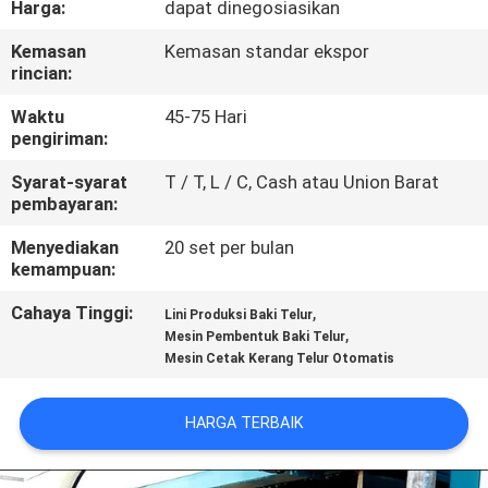
Harga:
dapat dinegosiasikan
TUR
Kemasan
Kemasan standar ekspor
rincian:
PABRIK
Waktu
45-75 Hari
pengiriman:
KONTROL
Syarat-syarat
T / T, L / C, Cash atau Union Barat
KUALITAS
pembayaran:
Menyediakan
20 set per bulan
HUBUNGI
kemampuan:
KAMI
Cahaya Tinggi:
,
Lini Produksi Baki Telur
,
Mesin Pembentuk Baki Telur
Mesin Cetak Kerang Telur Otomatis
BERITA
HARGA TERBAIK
SITEMAP