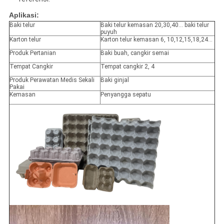
Aplikasi:
Baki telur
Baki telur kemasan 20,30,40… baki telur
puyuh
Karton telur
Karton telur kemasan 6, 10,12,15,18,24…
Produk Pertanian
Baki buah, cangkir semai
Tempat Cangkir
Tempat cangkir 2, 4
Produk Perawatan Medis Sekali
Baki ginjal
Pakai
Kemasan
Penyangga sepatu