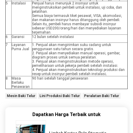
5
Instalasi
Penjual harus menunjuk 2 insinyur untuk
menginstruksikan pembeli untuk instalasi, uji coba, dan
pelatihan.
Semua biaya termasuk tiket pesawat, VISA, akomodasi,
dan makanan insinyur harus ditanggung oleh pembeli.
Selain itu, pembeli harus membayar subsidi insinyur
sebesar USD200/orang/hari dan menyediakan layanan
terjemahan.
6
Garansi
12 bulan setelah instalasi
7
Layanan
1. Penjual akan mengirimkan suku cadang untuk
Purna Jual
penggunaan satu tahun secara gratis.
2. Penjual akan menyediakan manual operasi, gambar,
diagram proses untuk semua peralatan.
3. Penjual akan menginstruksikan metode operasi,
pemeliharaan untuk pekerja pembeli setelah instalasi.
4. Penjual akan menginstruksikan teknologi produksi dan
resep untuk insinyur pembeli setelah instalasi;
8
Masa
90 hari setelah tanggal penawaran
Berlaku
Penawaran
Mesin Baki Telur
Lini Produksi Baki Telur
Peralatan Baki Telur
Dapatkan Harga Terbaik untuk