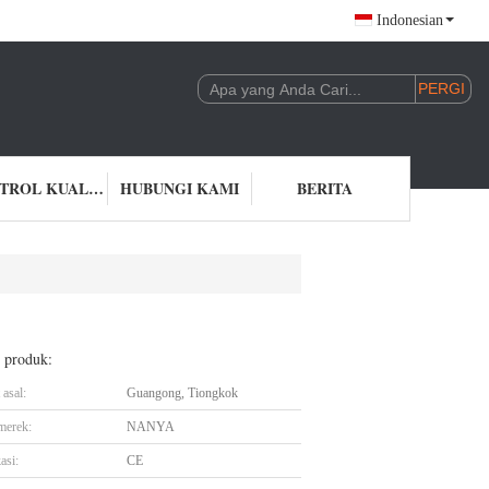
Indonesian
KONTROL KUALITAS
HUBUNGI KAMI
BERITA
l produk:
asal:
Guangong, Tiongkok
merek:
NANYA
asi:
CE