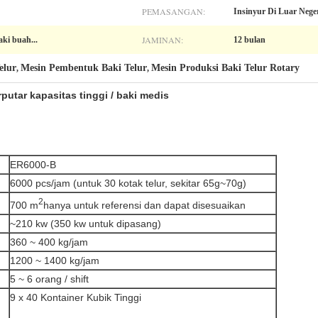
PEMASANGAN:
Insinyur Di Luar Neger
JAMINAN:
aki buah...
12 bulan
elur
Mesin Pembentuk Baki Telur
Mesin Produksi Baki Telur Rotary
,
,
putar kapasitas tinggi / baki medis
ER6000-B
6000 pcs/jam (untuk 30 kotak telur, sekitar 65g~70g)
2
700 m
hanya untuk referensi dan dapat disesuaikan
~210 kw (350 kw untuk dipasang)
360 ~ 400 kg/jam
1200 ~ 1400 kg/jam
5 ~ 6 orang / shift
9 x 40 Kontainer Kubik Tinggi