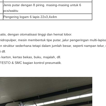
Jenis putar dengan 8 piring. masing-masing untuk 6
pcs/waktu
Pengering logam 6 lapis 22x3,4x4m
matis, dengan otomatisasi tinggi dan hemat lobor.
em hidropulper, mesin membentuk tipe putar, jalur pengeringan multi-lapis
struktur sederhana tetapi dalam jumlah besar, seperti nampan telur,
dll.
karton, kertas bekas, buku, majalah, dll.
nd, FESTO & SMC bagian kontrol pneumatik.