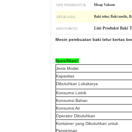
TIPE PEMBENTUK:
Hisap Vakum
APLIKASIA:
Baki telur, Baki medis, B
MENYOROTI:
Lini Produksi Baki T
Mesin pembuatan baki telur kertas ber
Spesifikasi:
Jenis Model
Kapasitas
Dibutuhkan Lokakarya
Konsumsi Listrik
Konsumsi Bahan
Konsumsi Air
Operator Dibutuhkan
Kontainer yang Dibutuhkan untuk
Pengiriman