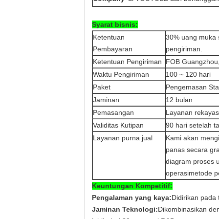
Syarat bisnis:
Ketentuan
30% uang muka s
Pembayaran
pengiriman.
Ketentuan Pengiriman
FOB Guangzhou, 
Waktu Pengiriman
100 ~ 120 hari
Paket
Pengemasan Sta
Jaminan
12 bulan
Pemasangan
Layanan rekayasa
Validitas Kutipan
90 hari setelah 
Layanan purna jual
Kami akan mengi
panas secara gr
diagram proses 
operasimetode pe
Keuntungan Kompetitif:
Pengalaman yang kaya:
Didirikan pada
Jaminan Teknologi:
Dikombinasikan den