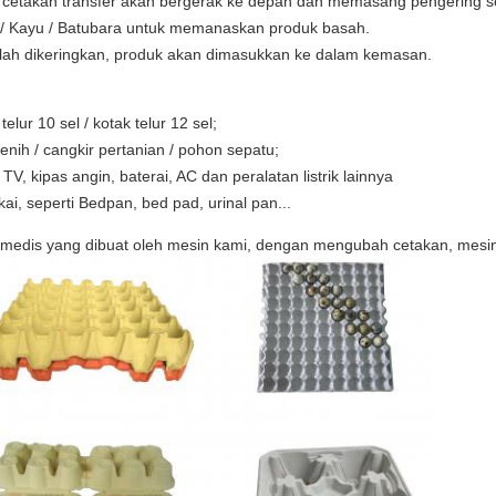
, cetakan transfer akan bergerak ke depan dan memasang pengering s
ap / Kayu / Batubara untuk memanaskan produk basah.
lah dikeringkan, produk akan dimasukkan ke dalam kemasan.
 telur 10 sel / kotak telur 12 sel;
benih / cangkir pertanian / pohon sepatu;
 TV, kipas angin, baterai, AC dan peralatan listrik lainnya
i, seperti Bedpan, bed pad, urinal pan...
aki medis yang dibuat oleh mesin kami, dengan mengubah cetakan, me