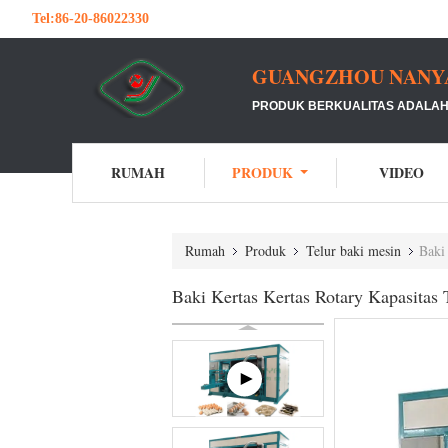
Tel:
86-20-86022330
GUANGZHOU NANYA 
PRODUK BERKUALITAS ADALAH 
RUMAH
PRODUK
VIDEO
Rumah
Produk
Telur baki mesin
Baki
Baki Kertas Kertas Rotary Kapasitas