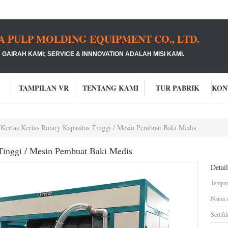
PULP MOLDING EQUIPMENT CO., LTD.
GAIRAH KAMI;
SERVICE & INNNOVATION ADALAH MISI KAMI.
TAMPILAN VR
TENTANG KAMI
TUR PABRIK
 Kertas Kertas Rotary Kapasitas Tinggi / Mesin Pembuat Baki Medis
 Tinggi / Mesin Pembuat Baki Medis
Detai
Tempat 
Nama 
Sertifik