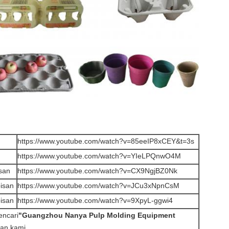
https://www.youtube.com/watch?v=85eeIP8xCEY&t=3s
https://www.youtube.com/watch?v=YIeLPQnwO4M
isan
https://www.youtube.com/watch?v=CX9NgjBZ0Nk
isan
https://www.youtube.com/watch?v=JCu3xNpnCsM
isan
https://www.youtube.com/watch?v=9XpyL-ggwi4
encari
"Guangzhou Nanya Pulp Molding Equipment
an kami.