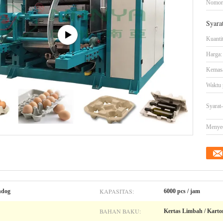
Nomor
Syara
Kuanti
Harga:
Kemasa
Waktu 
Syarat
Menye
KAPASITAS:
ndog
6000 pcs / jam
BAHAN BAKU:
Kertas Limbah / Kart