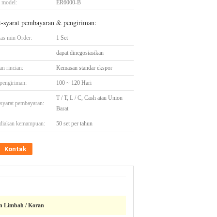
 model:
ER6000-B
t-syarat pembayaran & pengiriman:
tas min Order:
1 Set
dapat dinegosiasikan
n rincian:
Kemasan standar ekspor
pengiriman:
100 ~ 120 Hari
T / T, L / C, Cash atau Union
-syarat pembayaran:
Barat
diakan kemampuan:
50 set per tahun
Kontak
on Limbah / Koran