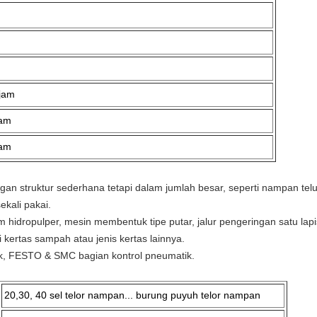
/jam
jam
jam
an struktur sederhana tetapi dalam jumlah besar, seperti nampan telu
kali pakai.
istem hidropulper, mesin membentuk tipe putar, jalur pengeringan satu lap
 kertas sampah atau jenis kertas lainnya.
trik, FESTO & SMC bagian kontrol pneumatik.
20,30, 40 sel telor nampan... burung puyuh telor nampan