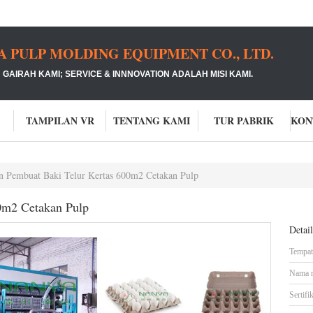
PULP MOLDING EQUIPMENT CO., LTD.
GAIRAH KAMI;
SERVICE & INNNOVATION ADALAH MISI KAMI.
TAMPILAN VR
TENTANG KAMI
TUR PABRIK
n Pembuat Baki Telur Kertas 600m2 Cetakan Pulp
0m2 Cetakan Pulp
Detai
Tempat 
Nama 
Sertifik