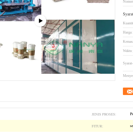
Nomor
Syara
Kuanti
Harga:
Kemasa
Waktu 
Syarat
Menye
JENIS PROSES:
P
FITUR:
s