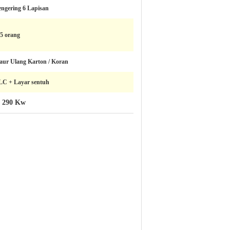
engering 6 Lapisan
-5 orang
aur Ulang Karton / Koran
LC + Layar sentuh
r 290 Kw