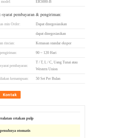
 model:
ER5000-B
t-syarat pembayaran & pengiriman:
tas min Order:
Dapat dinegosiasikan
dapat dinegosiasikan
n rincian:
Kemasan standar ekspor
pengiriman:
90 ~ 120 Hari
T / T, L / C, Uang Tunai atau
-syarat pembayaran:
Western Union
diakan kemampuan:
50 Set Per Bulan
Kontak
eralatan cetakan pulp
epenuhnya otomatis