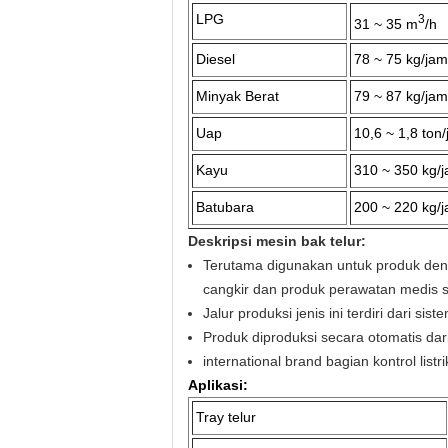
LPG
3
31 ~ 35 m
/h
Diesel
78 ~ 75 kg/jam
Minyak Berat
79 ~ 87 kg/jam
Uap
10,6 ~ 1,8 ton
Kayu
310 ~ 350 kg/
Batubara
200 ~ 220 kg/
Deskripsi mesin bak telur:
Terutama digunakan untuk produk deng
cangkir dan produk perawatan medis se
Jalur produksi jenis ini terdiri dari s
Produk diproduksi secara otomatis dari
international brand bagian kontrol lis
Aplikasi:
Tray telur