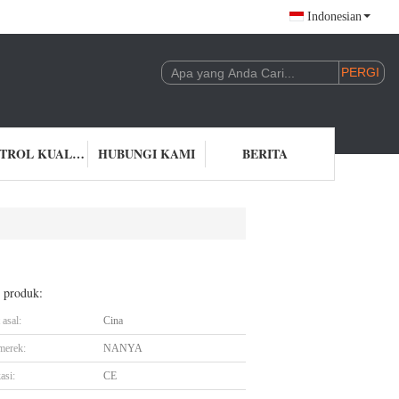
Indonesian
KONTROL KUALITAS
HUBUNGI KAMI
BERITA
l produk:
asal:
Cina
merek:
NANYA
asi:
CE