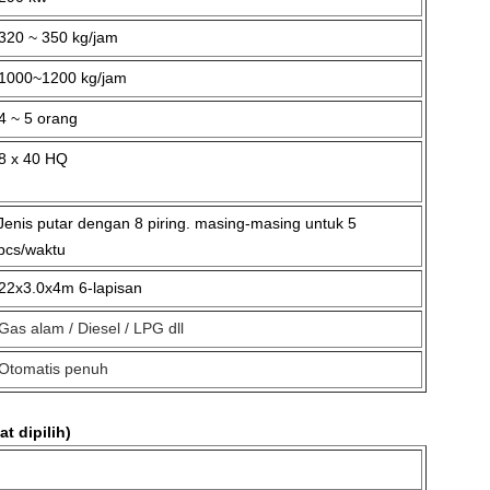
320 ~ 350 kg/jam
1000~1200 kg/jam
4 ~ 5 orang
8 x 40 HQ
Jenis putar dengan 8 piring. masing-masing untuk 5
pcs/waktu
22x3.0x4m 6-lapisan
Gas alam / Diesel / LPG dll
Otomatis penuh
t dipilih)