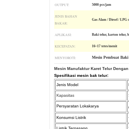
OUTPUT:
5000 pcs/jam
JENIS BAHAN
Gas Alam / Diesel / LPG d
BAKAR:
APLIKASI:
Baki telur, karton telur,
KECEPATAN:
16~17 tetes/menit
MENYOROTI:
Mesin Pembuat Baki
Mesin Manufaktur Karet Telur Dengan
Spesifikasi mesin bak telur:
Jenis Model
Kapasitas
Persyaratan Lokakarya
Konsumsi Listrik
Listrik Terpasang