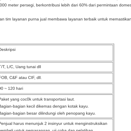
000 meter persegi, berkontribusi lebih dari 60% dari permintaan domest
 dan tim layanan purna jual membawa layanan terbaik untuk memastika
Deskripsi
T/T, L/C, Uang tunai dll
FOB, C&F atau CIF, dll.
90 ~ 120 hari
Paket yang coc0k untuk transportasi laut.
Bagian-bagian kecil dikemas dengan kotak kayu.
Bagian-bagian besar dilindungi oleh penopang kayu.
Penjual harus menunjuk 2 insinyur untuk menginstruksikan
pembeli untuk pemasangan, uji coba dan pelatihan.