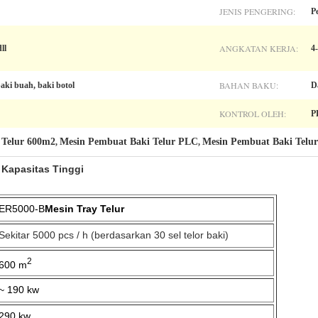
JENIS PENGERING:
P
ANGKATAN KERJA:
ll
4
BAHAN BAKU:
 baki buah, baki botol
D
KONTROL OLEH:
P
 Telur 600m2
Mesin Pembuat Baki Telur PLC
Mesin Pembuat Baki Telu
,
,
 Kapasitas Tinggi
ER5000-B
Mesin Tray Telur
Sekitar 5000 pcs / h (berdasarkan 30 sel telor baki)
2
600 m
~ 190 kw
290 kw