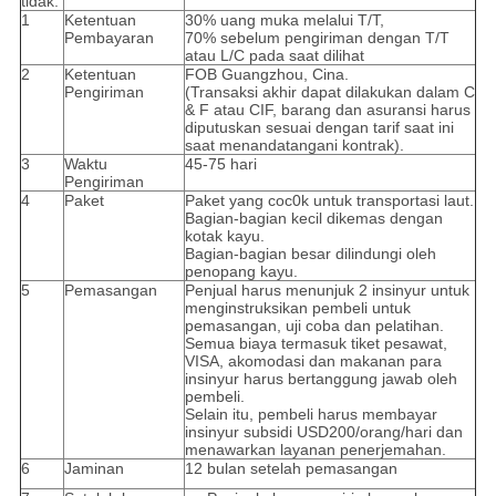
tidak.
1
Ketentuan
30% uang muka melalui T/T,
Pembayaran
70% sebelum pengiriman dengan T/T
atau L/C pada saat dilihat
2
Ketentuan
FOB Guangzhou, Cina.
Pengiriman
(Transaksi akhir dapat dilakukan dalam C
& F atau CIF, barang dan asuransi harus
diputuskan sesuai dengan tarif saat ini
saat menandatangani kontrak).
3
Waktu
45-75 hari
Pengiriman
4
Paket
Paket yang coc0k untuk transportasi laut.
Bagian-bagian kecil dikemas dengan
kotak kayu.
Bagian-bagian besar dilindungi oleh
penopang kayu.
5
Pemasangan
Penjual harus menunjuk 2 insinyur untuk
menginstruksikan pembeli untuk
pemasangan, uji coba dan pelatihan.
Semua biaya termasuk tiket pesawat,
VISA, akomodasi dan makanan para
insinyur harus bertanggung jawab oleh
pembeli.
Selain itu, pembeli harus membayar
insinyur subsidi USD200/orang/hari dan
menawarkan layanan penerjemahan.
6
Jaminan
12 bulan setelah pemasangan