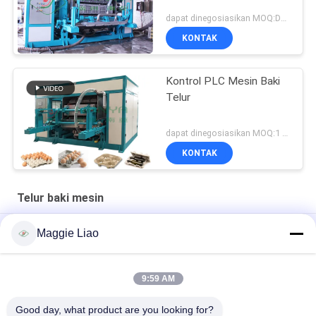
dapat dinegosiasikan MOQ:Dapat dinegosiasikan
KONTAK
Kontrol PLC Mesin Baki
Telur
dapat dinegosiasikan MOQ:1 set
KONTAK
Telur baki mesin
Mesin pencetak cangkir / bak telur berputar otomatis
Maggie Liao
Mesin Baki Telur Kertas Daur Ulang Sepenuhnya Otomatis
9:59 AM
Limbah Kertas Pulp Otomatis Dibentuk Mesin Baki Telur Mesin
Cetak Telur Clamshell
Good day, what product are you looking for?