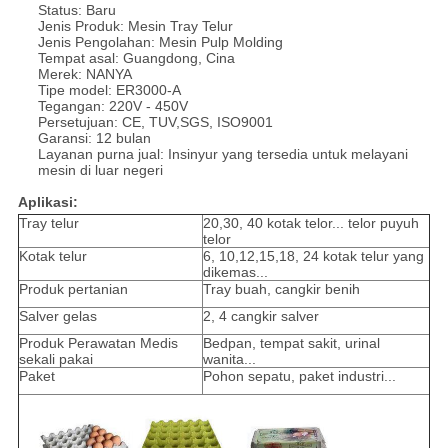
Status: Baru
Jenis Produk: Mesin Tray Telur
Jenis Pengolahan: Mesin Pulp Molding
Tempat asal: Guangdong, Cina
Merek: NANYA
Tipe model: ER3000-A
Tegangan: 220V - 450V
Persetujuan: CE, TUV,SGS, ISO9001
Garansi: 12 bulan
Layanan purna jual: Insinyur yang tersedia untuk melayani
mesin di luar negeri
Aplikasi:
Tray telur
20,30, 40 kotak telor... telor puyuh
telor
Kotak telur
6, 10,12,15,18, 24 kotak telur yang
dikemas...
Produk pertanian
Tray buah, cangkir benih
Salver gelas
2, 4 cangkir salver
Produk Perawatan Medis
Bedpan, tempat sakit, urinal
sekali pakai
wanita...
Paket
Pohon sepatu, paket industri...