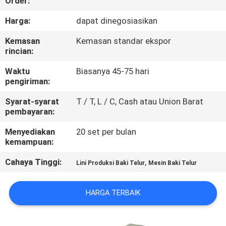
Order:
TUR
Harga:
dapat dinegosiasikan
PABRIK
Kemasan
Kemasan standar ekspor
rincian:
KONTROL
Waktu
Biasanya 45-75 hari
pengiriman:
KUALITAS
Syarat-syarat
T / T, L / C, Cash atau Union Barat
pembayaran:
HUBUNGI
Menyediakan
20 set per bulan
KAMI
kemampuan:
Cahaya Tinggi:
,
Lini Produksi Baki Telur
Mesin Baki Telur
BERITA
HARGA TERBAIK
SITEMAP