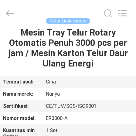
Nanya
Pulp
Molding
Equipment
Co.,
Telur baki mesin
Ltd..
All
Rights
Mesin Tray Telur Rotary
RUMAH
Reserved.
Otomatis Penuh 3000 pcs per
PRODUK
jam / Mesin Karton Telur Daur
Ulang Energi
VIDEO
Tempat asal:
Cina
TAMPILAN
Nama merek:
Nanya
VR
Sertifikasi:
CE/TUV/SGS/ISO9001
TENTANG
Nomor model:
ER3000-A
KAMI
Kuantitas min
1 Set