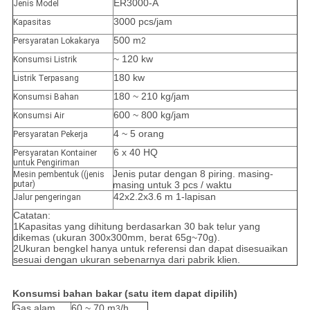
ER3000-A
Jenis Model
3000 pcs/jam
Kapasitas
500 m
Persyaratan Lokakarya
2
~ 120 kw
Konsumsi Listrik
180 kw
Listrik Terpasang
180 ~ 210 kg/jam
Konsumsi Bahan
600 ~ 800 kg/jam
Konsumsi Air
4 ~ 5 orang
Persyaratan Pekerja
6 x 40 HQ
Persyaratan Kontainer
untuk Pengiriman
Jenis putar dengan 8 piring. masing-
Mesin pembentuk ((jenis
putar)
masing untuk 3 pcs / waktu
42x2.2x3.6 m 1-lapisan
Jalur pengeringan
Catatan:
1Kapasitas yang dihitung berdasarkan 30 bak telur yang
dikemas (ukuran 300x300mm, berat 65g~70g).
2Ukuran bengkel hanya untuk referensi dan dapat disesuaikan
sesuai dengan ukuran sebenarnya dari pabrik klien.
Konsumsi bahan bakar (satu item dapat dipilih)
Gas alam
60 ~ 70 m
/h
3