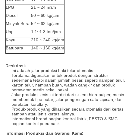
LPG
21 ~ 24 m
/h
3
Diesel
50 ~ 60 kg/jam
Minyak Berat
52 ~ 62 kg/jam
Uap
1.1~1.3 ton/jam
Kayu
210 ~ 240 kg/jam
Batubara
140 ~ 160 kg/jam
Deskripsi:
Ini adalah jalur produksi baki telur otomatis.
Terutama digunakan untuk produk dengan struktur
sederhana tetapi dalam jumlah besar, seperti nampan telur,
karton telur, nampan buah, wadah cangkir dan produk
perawatan medis sekali pakai.
Jalur produksi jenis ini terdiri dari sistem hidropulper, mesin
membentuk tipe putar, jalur pengeringan satu lapisan, dan
peralatan korollary.
Produk-produk yang dihasilkan secara otomatis dari kertas
sampah atau jenis kertas lainnya.
international brand bagian kontrol listrik, FESTO & SMC
bagian kontrol pneumatik.
Informasi Produksi dan Garansi Kami: