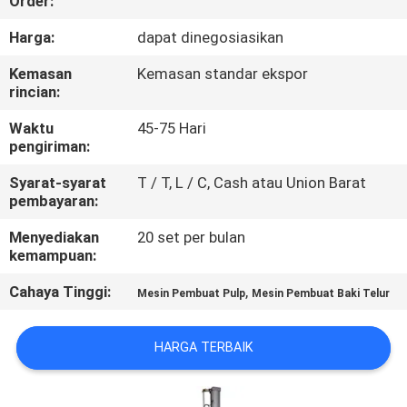
Order:
TUR
Harga:
dapat dinegosiasikan
PABRIK
Kemasan
Kemasan standar ekspor
rincian:
KONTROL
Waktu
45-75 Hari
pengiriman:
KUALITAS
Syarat-syarat
T / T, L / C, Cash atau Union Barat
pembayaran:
HUBUNGI
Menyediakan
20 set per bulan
KAMI
kemampuan:
Cahaya Tinggi:
,
Mesin Pembuat Pulp
Mesin Pembuat Baki Telur
BERITA
HARGA TERBAIK
SITEMAP