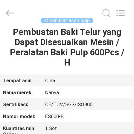
Nanya
Pulp
Molding
Equipment
Co.,
Mesin kemasan pulp
Ltd..
All
Rights
Pembuatan Baki Telur yang
RUMAH
Reserved.
Dapat Disesuaikan Mesin /
PRODUK
Peralatan Baki Pulp 600Pcs /
H
VIDEO
Tempat asal:
Cina
TAMPILAN
Nama merek:
Nanya
VR
Sertifikasi:
CE/TUV/SGS/ISO9001
TENTANG
Nomor model:
ES600-B
KAMI
Kuantitas min
1 Set