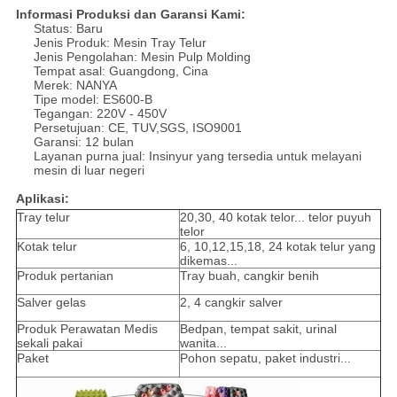
Informasi Produksi dan Garansi Kami:
Status: Baru
Jenis Produk: Mesin Tray Telur
Jenis Pengolahan: Mesin Pulp Molding
Tempat asal: Guangdong, Cina
Merek: NANYA
Tipe model: ES600-B
Tegangan: 220V - 450V
Persetujuan: CE, TUV,SGS, ISO9001
Garansi: 12 bulan
Layanan purna jual: Insinyur yang tersedia untuk melayani
mesin di luar negeri
Aplikasi:
Tray telur
20,30, 40 kotak telor... telor puyuh
telor
Kotak telur
6, 10,12,15,18, 24 kotak telur yang
dikemas...
Produk pertanian
Tray buah, cangkir benih
Salver gelas
2, 4 cangkir salver
Produk Perawatan Medis
Bedpan, tempat sakit, urinal
sekali pakai
wanita...
Paket
Pohon sepatu, paket industri...