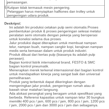
pemasangan.
5
Kutipan tidak termasuk mesin pengering.
Pelanggan harus menyiapkan halftones dan trolley untuk
pengeringan udara produk.
Deskripsi:
Ini adalah lini produksi cetakan pulp semi otomatis.Proses
pembentukan produk & proses pengeringan selesai melalui
peralatan semi otomatis dengan pekerja yang beroperasi
untuk koneksi selama dua proses.
Jalur produksi dapat diterapkan untuk membuat nampan
telur, nampan buah, nampan cangkir kopi, kerajinan nampan
medis serta kemasan dalam untuk produk industri.
Produk dibuat dari kertas pulp (biasanya itu adalah pulp
perawan).
Bagian kontrol listrik international brand, FESTO & SMC
bagian kontrol pneumatik.
Menerapkan merek terkenal internasional dari bagian kontrol
untuk mendapatkan kinerja yang sangat baik dan universal
pemeliharaan.
Produk yang terbentuk dapat dikeringkan dengan
mengeringkan jalur produk, pengeringan rumah atau di
bawah sinar matahari langsung.
Ada alokasi perangkat yang beragam untuk spesifikasi yang
berbeda. Referensi kapasitas untuk nampan telur 30 bungkus
memiliki 400 pcs / jam, 600 pcs / jam, 800 pcs / jam, 1200 pcs
/ jam, 2000 pcs / jam dan 3000 pcs / jam dan sebagainya.