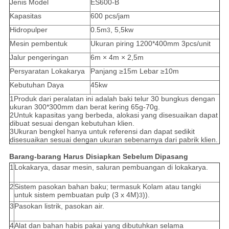
Jenis Model
ES600-B
Kapasitas
600 pcs/jam
Hidropulper
0.5m
, 5,5kw
3
Mesin pembentuk
Ukuran piring 1200*400mm 3pcs/unit
Jalur pengeringan
6m × 4m × 2,5m
Persyaratan Lokakarya
Panjang ≥15m Lebar ≥10m
Kebutuhan Daya
45kw
1Produk dari peralatan ini adalah baki telur 30 bungkus dengan
ukuran 300*300mm dan berat kering 65g-70g.
2Untuk kapasitas yang berbeda, alokasi yang disesuaikan dapat
dibuat sesuai dengan kebutuhan klien.
3Ukuran bengkel hanya untuk referensi dan dapat sedikit
disesuaikan sesuai dengan ukuran sebenarnya dari pabrik klien.
Barang-barang Harus Disiapkan Sebelum Dipasang
1
Lokakarya, dasar mesin, saluran pembuangan di lokakarya.
2
Sistem pasokan bahan baku; termasuk Kolam atau tangki
untuk sistem pembuatan pulp (3 x 4M)
)).
3
3
Pasokan listrik, pasokan air.
4
Alat dan bahan habis pakai yang dibutuhkan selama