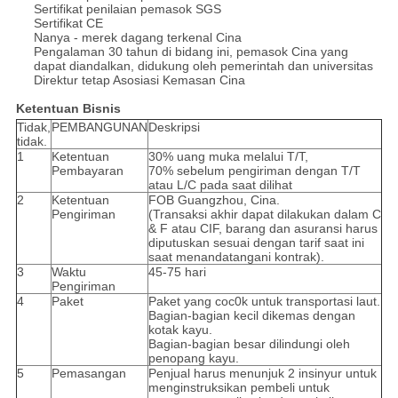
Sertifikat penilaian pemasok SGS
Sertifikat CE
Nanya - merek dagang terkenal Cina
Pengalaman 30 tahun di bidang ini, pemasok Cina yang
dapat diandalkan, didukung oleh pemerintah dan universitas
Direktur tetap Asosiasi Kemasan Cina
Ketentuan Bisnis
Tidak,
PEMBANGUNAN
Deskripsi
tidak.
1
Ketentuan
30% uang muka melalui T/T,
Pembayaran
70% sebelum pengiriman dengan T/T
atau L/C pada saat dilihat
2
Ketentuan
FOB Guangzhou, Cina.
Pengiriman
(Transaksi akhir dapat dilakukan dalam C
& F atau CIF, barang dan asuransi harus
diputuskan sesuai dengan tarif saat ini
saat menandatangani kontrak).
3
Waktu
45-75 hari
Pengiriman
4
Paket
Paket yang coc0k untuk transportasi laut.
Bagian-bagian kecil dikemas dengan
kotak kayu.
Bagian-bagian besar dilindungi oleh
penopang kayu.
5
Pemasangan
Penjual harus menunjuk 2 insinyur untuk
menginstruksikan pembeli untuk