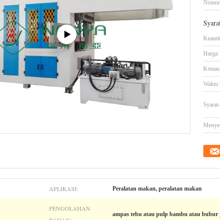
Nomor
Syara
Kuanti
Harga:
Kemasa
Waktu 
Syarat
Menye
APLIKASI:
Peralatan makan, peralatan makan
PENGOLAHAN
ampas tebu atau pulp bambu atau bubur 