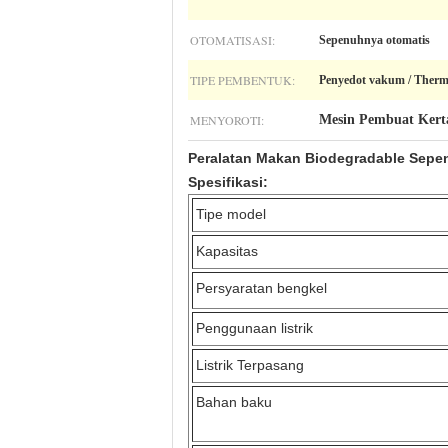
OTOMATISASI:
Sepenuhnya otomatis
TIPE PEMBENTUK:
Penyedot vakum / Ther
MENYOROTI:
Mesin Pembuat Kerta
Peralatan Makan Biodegradable Sepe
Spesifikasi:
Tipe model
Kapasitas
Persyaratan bengkel
Penggunaan listrik
Listrik Terpasang
Bahan baku