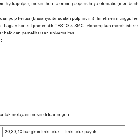
h sistem hydrapulper, mesin thermoforming sepenuhnya otomatis (membe
ari pulp kertas (biasanya itu adalah pulp murni).
Ini efisiensi tinggi,
rand, bagian kontrol pneumatik FESTO & SMC.
Menerapkan merek internas
t baik dan pemeliharaan universalitas
:
untuk melayani mesin di luar negeri
20,30,40 bungkus baki telur ... baki telur puyuh