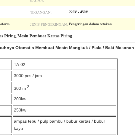
BAHAN:
TEGANGAN:
220V - 450V
JENIS PENGERINGAN:
moform
Pengeringan dalam cetakan
s Piring
Mesin Pembuat Kertas Piring
,
nuhnya Otomatis Membuat Mesin Mangkuk / Piala / Baki Makanan
TA-02
3000 pcs / jam
2
300 m
200kw
250kw
ampas tebu / pulp bambu / bubur kertas / bubur
kayu