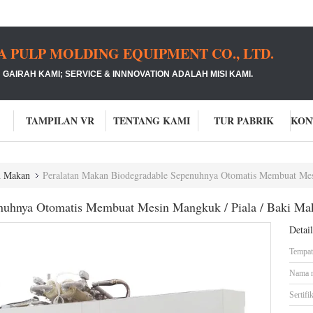
PULP MOLDING EQUIPMENT CO., LTD.
GAIRAH KAMI;
SERVICE & INNNOVATION ADALAH MISI KAMI.
TAMPILAN VR
TENTANG KAMI
TUR PABRIK
n Makan
Peralatan Makan Biodegradable Sepenuhnya Otomatis Membuat Mes
enuhnya Otomatis Membuat Mesin Mangkuk / Piala / Baki Ma
Detai
Tempat 
Nama 
Sertifik