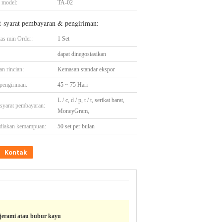
 model:
TA-02
t-syarat pembayaran & pengiriman:
tas min Order:
1 Set
dapat dinegosiasikan
n rincian:
Kemasan standar ekspor
pengiriman:
45 ~ 75 Hari
L / c, d / p, t / t, serikat barat,
-syarat pembayaran:
MoneyGram,
diakan kemampuan:
50 set per bulan
Kontak
jerami atau bubur kayu