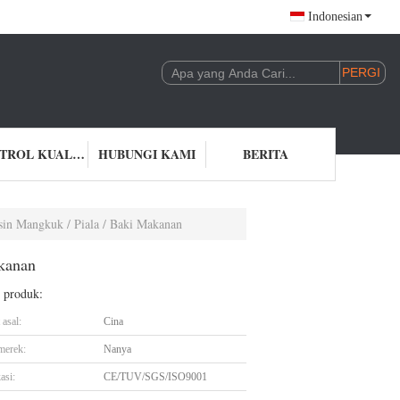
Indonesian
KONTROL KUALITAS
HUBUNGI KAMI
BERITA
in Mangkuk / Piala / Baki Makanan
kanan
l produk:
asal:
Cina
merek:
Nanya
asi:
CE/TUV/SGS/ISO9001