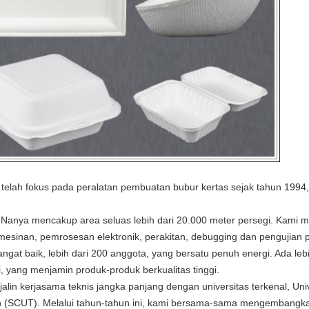
telah fokus pada peralatan pembuatan bubur kertas sejak tahun 1994
anya mencakup area seluas lebih dari 20.000 meter persegi. Kami me
sinan, pemrosesan elektronik, perakitan, debugging dan pengujian p
gat baik, lebih dari 200 anggota, yang bersatu penuh energi. Ada lebih 
mi, yang menjamin produk-produk berkualitas tinggi.
alin kerjasama teknis jangka panjang dengan universitas terkenal, U
tan (SCUT). Melalui tahun-tahun ini, kami bersama-sama mengembangk