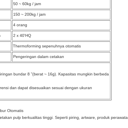
50 ~ 60kg / jam
150 ~ 200kg / jam
4 orang
n
2 x 40'HQ
Thermoforming sepenuhnya otomatis
Pengeringan dalam cetakan
iringan bundar 8 ”(berat ~ 16g).
Kapasitas mungkin berbeda
erensi dan dapat disesuaikan sesuai dengan ukuran
ubur Otomatis
takan pulp berkualitas tinggi.
Seperti piring, artware, produk perawata