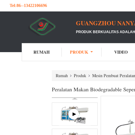
Tel:
86--13422106696
GUANGZHOU NANYA 
PRODUK BERKUALITAS ADALAH 
RUMAH
PRODUK
VIDEO
Rumah
Produk
Mesin Pembuat Peralata
Peralatan Makan Biodegradable Sep