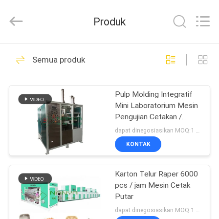
Nanya
Pulp
Molding
Produk
Equipment
Co.,
Ltd..
All
Rights
RUMAH
64
Reserved.
Semua produk
Peralatan
PRODUK
Pembuatan Pulp
Pulp Molding Integratif
Mini Laboratorium Mesin
VIDEO
Pengujian Cetakan /
Produk
dapat dinegosiasikan MOQ:1 UNIT
TAMPILAN
KONTAK
39
VR
Kertas mesin Pulp
Karton Telur Raper 6000
pcs / jam Mesin Cetak
TENTANG
Molding
Putar
KAMI
dapat dinegosiasikan MOQ:1 set