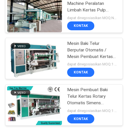
Machine Peralatan
Limbah Kertas Pulp
50
Moulding
dapat dinegosiasikan MOQ:Negotiable
KONTAK
Mesin kemasan pulp
Mesin Baki Telur
Berputar Otomatis /
Mesin Pembuat Kertas
Pulp
dapat dinegosiasikan MOQ:1 Set
KONTAK
54
mesin kertas
Mesin Pembuat Baki
Telur Kertas Rotary
membuat piring
Otomatis Simens
Terapan dengan Efisiensi
dapat dinegosiasikan MOQ:1 Set
Tinggi
KONTAK