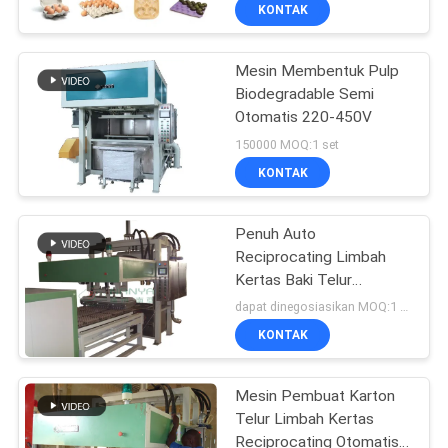
KONTAK
TUR
Mesin Membentuk Pulp
PABRIK
67
Biodegradable Semi
Otomatis 220-450V
KONTROL
Telur baki mesin
150000 MOQ:1 set
KUALITAS
KONTAK
HUBUNGI
Penuh Auto
Reciprocating Limbah
KAMI
Kertas Baki Telur
16
Membuat Mesin Vacuum
dapat dinegosiasikan MOQ:1 Set
Suction Forming
BERITA
Mesin pembuatan
KONTAK
kemasan
SITEMAP
Mesin Pembuat Karton
Telur Limbah Kertas
Reciprocating Otomatis