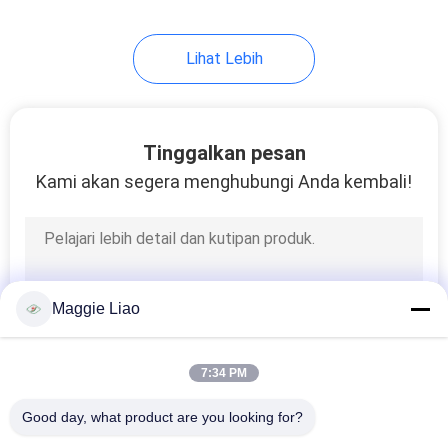
12
Lihat Lebih
Peralatan kemasan
industri kelas atas
Tinggalkan pesan
Kami akan segera menghubungi Anda kembali!
13
Peralatan Baki Pulp
Maggie Liao
Kemasan Industri
7:34 PM
Good day, what product are you looking for?