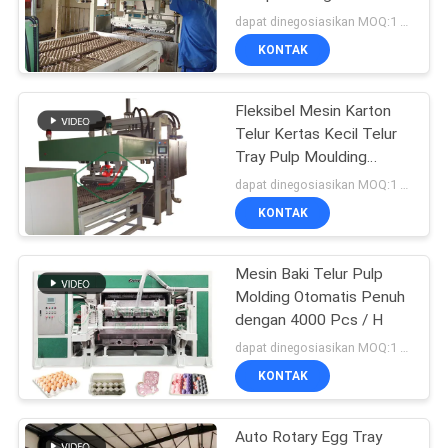
PRIVACY
untuk Jalur Produksi
dapat dinegosiasikan MOQ:1 Set
Paket Elektronik
POLICY
KONTAK
63
Mesin Pembuat
Fleksibel Mesin Karton
Telur Kertas Kecil Telur
Peralatan Makan
Tray Pulp Moulding
Peralatan
dapat dinegosiasikan MOQ:1 Set
KONTAK
Mesin Baki Telur Pulp
51
Molding Otomatis Penuh
dengan 4000 Pcs / H
Mesin Karton Telur
dapat dinegosiasikan MOQ:1 Set
KONTAK
Auto Rotary Egg Tray