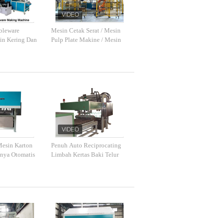
ableware
Mesin Cetak Serat / Mesin
n Kering Dan
Pulp Plate Makine / Mesin
an CE
Peralatan Makan
Biodegradable / Mesin
Pembuat Kotak Makanan
Bubur
Mesin Karton
Penuh Auto Reciprocating
nya Otomatis
Limbah Kertas Baki Telur
 Daur Ulang
Membuat Mesin Vacuum
Suction Forming