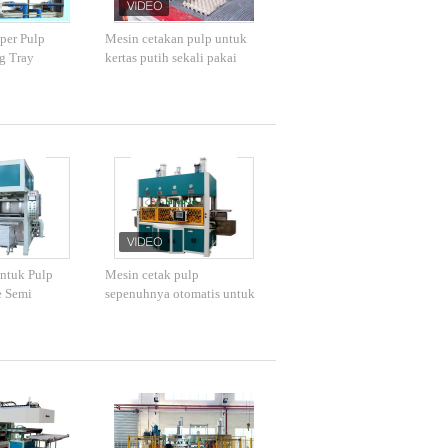
per Pulp
Mesin cetakan pulp untuk
g Tray
kertas putih sekali pakai
00pcs Per Jam
cetakan kotak telur puyuh /
baki telur dengan 90 rongga
ntuk Pulp
Mesin cetak pulp
e Semi
sepenuhnya otomatis untuk
-450V
kemasan produk elektronik
dan kemasan hadiah