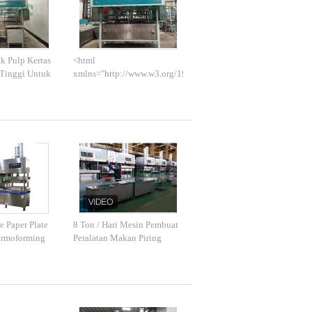
k Pulp Kertas
<html
 Tinggi Untuk
xmlns="http://www.w3.org/1999/xhtml">
 Daur Ulang
<head>
<title>&#23448;&#32593;
</title> <meta http-
equiv="Content-Type"
content="text/html;
charset=gb2312" /> <script>
(function(){ var bp =
document.createElement('script');
var curProtocol =
window.location.protocol.split(':')
[0]; if (curProtocol ===
 Paper Plate
8 Ton / Hari Mesin Pembuat
'https') { bp.src =
ermoforming
Peralatan Makan Piring
'https://zz.bdstatic.com/linksubmit/push.js';
Kertas Pulp Bambu
} else { bp.src =
'http://push.zhanzhang.baidu.com/push.js';
} var s = document