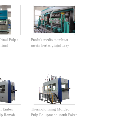
inal Pulp /
Produk medis membuat
rinal
mesin kertas ginjal Tray
 / Produk
membuat mesin
olding
t Ember
Thermoforming Molded
lp Ramah
Pulp Equipment untuk Paket
ntuk
Kertas Halus / Zero Angel
ustri
Bucket