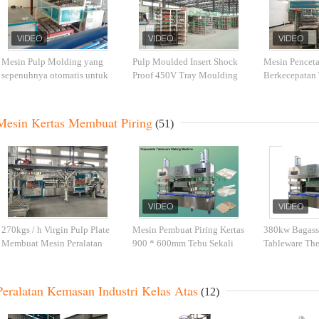
Mesin Pulp Molding yang
Pulp Moulded Insert Shock
Mesin Penceta
sepenuhnya otomatis untuk
Proof 450V Tray Moulding
Berkecepatan
Paket Elektronik Industri
Machine
Paket Industri
Dalam/ Mesin pembuatan
Paket Industri Pulp
Mesin Kertas Membuat Piring
(51)
270kgs / h Virgin Pulp Plate
Mesin Pembuat Piring Kertas
380kw Bagasse
Membuat Mesin Peralatan
900 * 600mm Tebu Sekali
Tableware Th
Pembuatan Baki Pulp
Pakai
Machine
Peralatan Kemasan Industri Kelas Atas
(12)