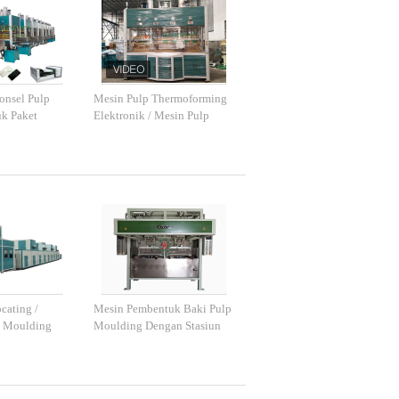
onsel Pulp
Mesin Pulp Thermoforming
k Paket
Elektronik / Mesin Pulp
i
Kertas Buah
cating /
Mesin Pembentuk Baki Pulp
p Moulding
Moulding Dengan Stasiun
k Paket
Kerja Ganda
ot Bunga