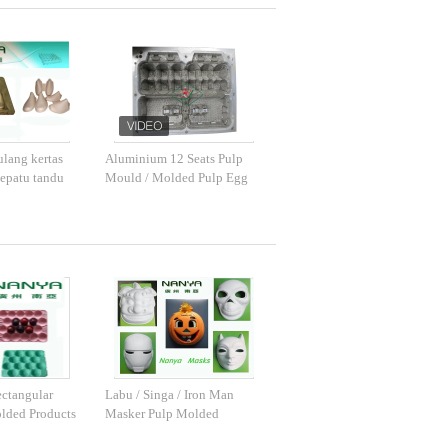
ulang kertas
Aluminium 12 Seats Pulp
sepatu tandu
Mould / Molded Pulp Egg
 perunggu
Cartons Dengan Proses CNC
ctangular
Labu / Singa / Iron Man
lded Products
Masker Pulp Molded
ngan 20
Products untuk Dekorasi