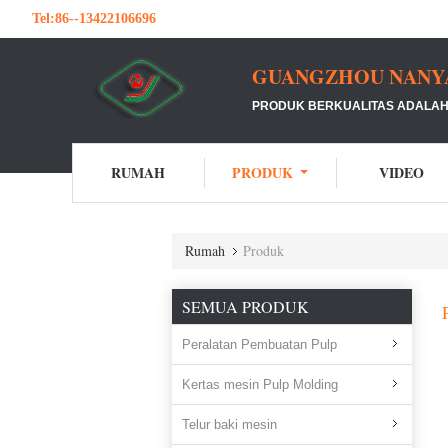
Tel:
86--13422106696
GUANGZHOU NANYA 
PRODUK BERKUALITAS ADALAH 
RUMAH
PRODUK
VIDEO
Rumah
Produk
SEMUA PRODUK
Peralatan Pembuatan Pulp
Kertas mesin Pulp Molding
Telur baki mesin