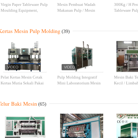
Virgin Paper Tableware Pulp
Mesin Pembuat Wadah
300Kg / H Per
Moulding Equipment,
Makanan Pulp / Mesin
Tableware Pu
Mesin Pembuat Pelat Kertas
Pembuat Produk Peralatan
Biodegradabl
Sekali Pakai
Makan Pulp
Ton
Kertas Mesin Pulp Molding
(39)
Pelat Kertas Mesin Cetak
Pulp Molding Integratif
Mesin Baki T
Kertas Mutia Sekali Pakai
Mini Laboratorium Mesin
Kecil / Limbah
Pengujian Cetakan / Produk
Paket Kertas
Telur Baki Mesin
(65)