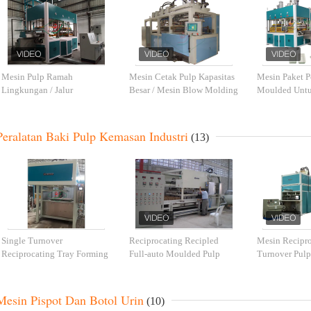
Mesin Pulp Ramah
Mesin Cetak Pulp Kapasitas
Mesin Paket P
Lingkungan / Jalur
Besar / Mesin Blow Molding
Moulded Untu
Pengepakan Industri
300kg / H
Dalam Industr
Otomatis Penuh
Peralatan Baki Pulp Kemasan Industri
(13)
Single Turnover
Reciprocating Recipled
Mesin Recipro
Reciprocating Tray Forming
Full-auto Moulded Pulp
Turnover Pul
Machine untuk Pulp
Machine Memproduksi Pot
Otomatis untu
Moulding Packing
Pembibitan
Industrail / P
Mesin Pispot Dan Botol Urin
(10)