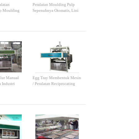
alatan
Peralatan Moulding Pulp
lp Moulding
Sepenuhnya Otomatis, Lini
e Tekanan 40
Produksi Baki Telur
Efisiensi Tinggi
elur Manual
Egg Tray Membentuk Mesin
 Industri
/ Peralatan Reciprocating
Paper Pulp Moulding