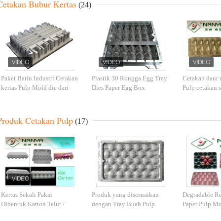
Cetakan Bubur Kertas
(24)
Paket Batin Industri Cetakan
Plastik 30 Rongga Egg Tray
Cetakan daur 
kertas Pulp Mold die dari
Dies Paper Egg Box
Pulp cetakan 
Aluminium
Aluminium Cetakan dengan
dengan warna
CNC
Produk Cetakan Pulp
(17)
Kertas Sekali Pakai
Produk yang disesuaikan
Degradable Re
Dibentuk Karton Telur /
dengan Tray Buah Pulp
Paper Pulp Mo
Kotak Telur / Baki Telur
Molded mendukung Straw /
Baki Buah de