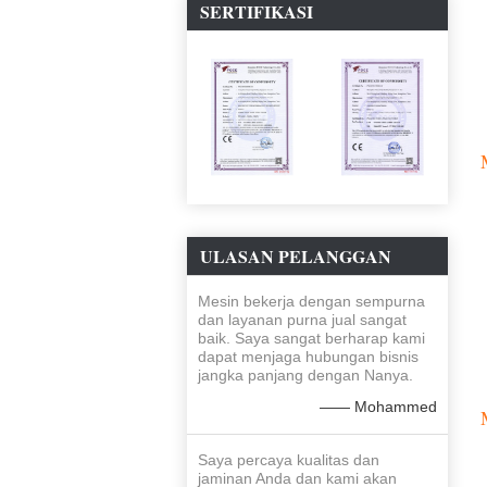
SERTIFIKASI
ULASAN PELANGGAN
Mesin bekerja dengan sempurna
dan layanan purna jual sangat
baik. Saya sangat berharap kami
dapat menjaga hubungan bisnis
jangka panjang dengan Nanya.
—— Mohammed
Saya percaya kualitas dan
jaminan Anda dan kami akan