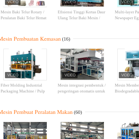
Mesin Baki Telur Rotary /
Efisiensi Tinggi Kertas Daur
Multi-layer Pa
Peralatan Baki Telur Hemat
Ulang Telur Baki Mesin /
Newspaper Eg
Energi
Mesin Pembuatan Karton
Equipment 30
Telur dengan 6000 Pcs / H
Mesin Pembuatan Kemasan
(16)
Fiber Molding Industrial
Mesin integrasi pembentuk /
Mesin Membe
Packaging Machine / Pulp
pengeringan otomatis untuk
Biodegradabl
Luxury Packaging Selulosa
kemasan kelas atas 48kw
Otomatis 220
Mesin Thermoforming
Mesin Pembuat Peralatan Makan
(60)