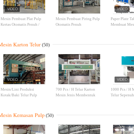
Mesin Pembuat Plat Pulp
Mesin Pembuat Piring Pulp
Paper Plate T
Kertas Otomatis Penuh /
Otomatis Penuh
Membuat Mesi
Mesin Pembuat Kotak
Potong Cetak
Makan Kertas
Certificate
Mesin Karton Telur
(50)
Mesin/Lini Produksi
700 Pcs / H Telur Karton
1000 Pcs / H 
Kotak/Baki Telur Pulp
Mesin Jenis Membentuk
Telur Sepenuh
Otomatis Penuh/ Produksi
Reciprocating 3-4 Orang
Dengan Kertas
Massal Kotak Telur
Mesin Kemasan Pulp
(50)